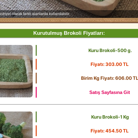
riyel olarak farklı alanlarda kullanılabilir.
Kurutulmuş Brokoli Fiyatları:
Kuru Brokoli-500 g.
Fiyatı: 303.00 TL
Birim Kg Fiyatı: 606.00 T
Satış Sayfasına Git
Kuru Brokoli-1 Kg
Fiyatı: 454.50 TL