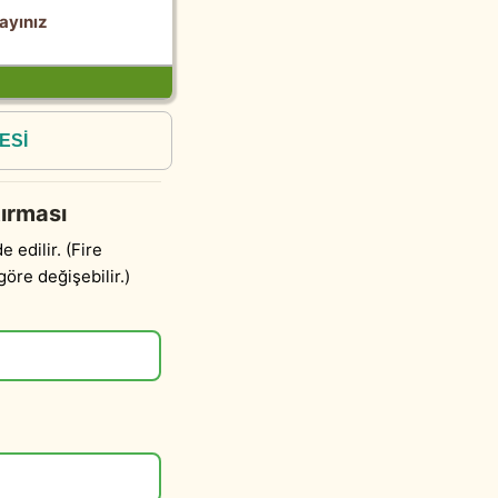
ayınız
ESİ
tırması
e edilir. (Fire
öre değişebilir.)