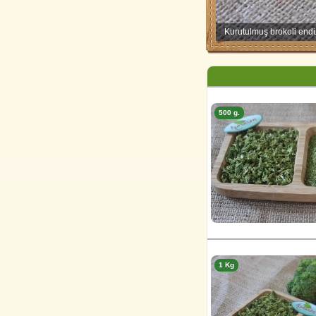
Kurutulmuş brokoli endüst
500 g.
1 Kg