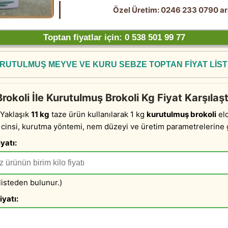
Özel Üretim: 0246 233 0790 ar
Toptan fiyatlar için: 0 538 501 99 77
RUTULMUŞ MEYVE VE KURU SEBZE TOPTAN FİYAT LİST
rokoli İle Kurutulmuş Brokoli Kg Fiyat Karşılaş
Yaklaşık
11 kg
taze ürün kullanılarak 1 kg
kurutulmuş brokoli
eld
 cinsi, kurutma yöntemi, nem düzeyi ve üretim parametrelerine g
yatı:
 listeden bulunur.)
iyatı: