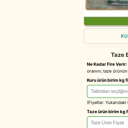
KU
Taze B
Ne Kadar Fire Verir:
oranını; taze ürünün
Kuru ürün birim kg fi
(Fiyatlar: Yukarıdaki
Taze ürün birim kg f