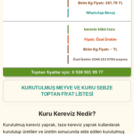
25 Kg
Birim Kg Fiyatı: 261.79 TL
WhatsApp Mesaj
kereviz kökü tozu
Fiyatı: Özel Üretim
Birim Kg Fiyatı: - TL
Özel Üretim: 0246 233 0790 arayınız
Toptan fiyatlar için: 0 538 501 99 77
KURUTULMUŞ MEYVE VE KURU SEBZE
TOPTAN FİYAT LİSTESİ
Kuru Kereviz Nedir?
Kurutulmuş kereviz yaprak, taze kereviz yaprak kullanılarak
kurutulup üretilen ve üretim sonucunda elde edilen kurutulmuş