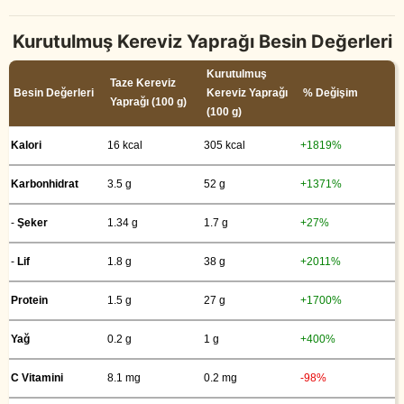
Kurutulmuş Kereviz Yaprağı Besin Değerleri
Kurutulmuş
Taze Kereviz
Besin Değerleri
Kereviz Yaprağı
% Değişim
Yaprağı (100 g)
(100 g)
Kalori
16 kcal
305 kcal
+1819%
Karbonhidrat
3.5 g
52 g
+1371%
-
Şeker
1.34 g
1.7 g
+27%
-
Lif
1.8 g
38 g
+2011%
Protein
1.5 g
27 g
+1700%
Yağ
0.2 g
1 g
+400%
C Vitamini
8.1 mg
0.2 mg
-98%