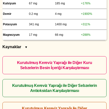
Kalsiyum
67 mg
185 mg
+176%
Demir
0.2 mg
4 mg
+1900%
Potasyum
341 mg
1400 mg
+311%
Magnezyum
17 mg
66 mg
+288%
Kaynaklar
▼
Kurutulmuş Kereviz Yaprağı ile Diğer Kuru
Sebzelerin Besin İçeriği Karşılaştırması
Kurutulmuş Kereviz Yaprağı ile Diğer Sebzelerin
Antioksidan Karşılaştırması
Kurutulmuş Kereviz Yaprağı ile Diğer