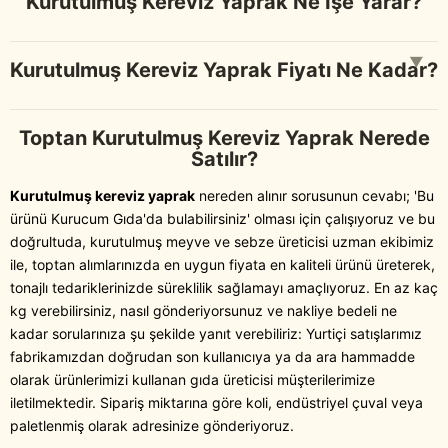
Kurutulmuş Kereviz Yaprak Ne İşe Yarar?
▼
Kurutulmuş Kereviz Yaprak Fiyatı Ne Kadar?
Toptan Kurutulmuş Kereviz Yaprak Nerede
Satılır?
Kurutulmuş kereviz yaprak
nereden alınır sorusunun cevabı; 'Bu
ürünü Kurucum Gıda'da bulabilirsiniz' olması için çalışıyoruz ve bu
doğrultuda, kurutulmuş meyve ve sebze üreticisi uzman ekibimiz
ile, toptan alımlarınızda en uygun fiyata en kaliteli ürünü üreterek,
tonajlı tedariklerinizde süreklilik sağlamayı amaçlıyoruz. En az kaç
kg verebilirsiniz, nasıl gönderiyorsunuz ve nakliye bedeli ne
kadar sorularınıza şu şekilde yanıt verebiliriz: Yurtiçi satışlarımız
fabrikamızdan doğrudan son kullanıcıya ya da ara hammadde
olarak ürünlerimizi kullanan gıda üreticisi müşterilerimize
iletilmektedir. Sipariş miktarına göre koli, endüstriyel çuval veya
paletlenmiş olarak adresinize gönderiyoruz.