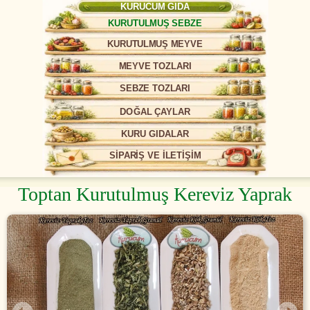
KURUCUM GIDA
KURUTULMUŞ SEBZE
KURUTULMUŞ MEYVE
MEYVE TOZLARI
SEBZE TOZLARI
DOĞAL ÇAYLAR
KURU GIDALAR
SİPARİŞ VE İLETİŞİM
Toptan Kurutulmuş Kereviz Yaprak