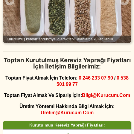
Kurutulmuş kereviz endüstriyel olarak farklı alanlarda kullanılabilir.
Toptan Kurutulmuş Kereviz Yaprağı Fiyatları
İçin İletişim Bilgilerimiz:
Toptan Fiyat Almak İçin Telefon:
0 246 233 07 90
/
0 538
501 99 77
Toptan Fiyat Almak Ve Sipariş İçin:
Bilgi@kurucum.com
Üretim Yöntemi Hakkında Bilgi Almak İçin:
Uretim@kurucum.com
Kurutulmuş Kereviz Yaprağı Fiyatları: