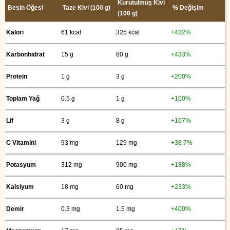
Kurutulmuş Kivi
Besin Öğesi
Taze Kivi (100 g)
% Değişim
(100 g)
Kalori
61 kcal
325 kcal
+432%
Karbonhidrat
15 g
80 g
+433%
Protein
1 g
3 g
+200%
Toplam Yağ
0.5 g
1 g
+100%
Lif
3 g
8 g
+167%
C Vitamini
93 mg
129 mg
+38.7%
Potasyum
312 mg
900 mg
+188%
Kalsiyum
18 mg
60 mg
+233%
Demir
0.3 mg
1.5 mg
+400%