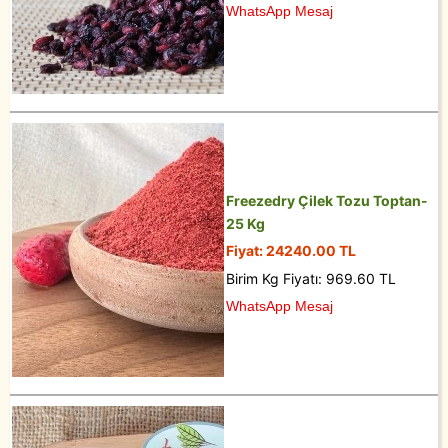
WhatsApp Mesaj
Freezedry Çilek Tozu Toptan-
25 Kg
Fiyat: 24240.00 TL
Birim Kg Fiyatı: 969.60 TL
WhatsApp Mesaj