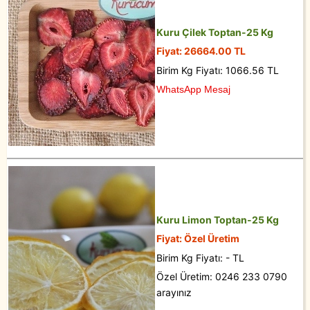
Kuru Çilek Toptan-25 Kg
Fiyat: 26664.00 TL
Birim Kg Fiyatı: 1066.56 TL
WhatsApp Mesaj
Kuru Limon Toptan-25 Kg
Fiyat: Özel Üretim
Birim Kg Fiyatı: - TL
Özel Üretim: 0246 233 0790
arayınız