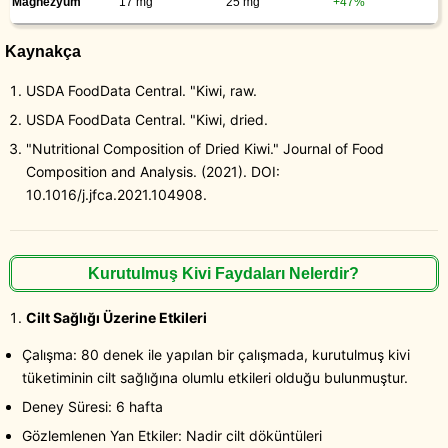
Magnezyum
17 mg
25 mg
+47%
Kaynakça
USDA FoodData Central. "Kiwi, raw.
USDA FoodData Central. "Kiwi, dried.
"Nutritional Composition of Dried Kiwi." Journal of Food
Composition and Analysis. (2021). DOI:
10.1016/j.jfca.2021.104908.
Kurutulmuş Kivi Faydaları Nelerdir?
Cilt Sağlığı Üzerine Etkileri
Çalışma: 80 denek ile yapılan bir çalışmada, kurutulmuş kivi
tüketiminin cilt sağlığına olumlu etkileri olduğu bulunmuştur.
Deney Süresi: 6 hafta
Gözlemlenen Yan Etkiler: Nadir cilt döküntüleri