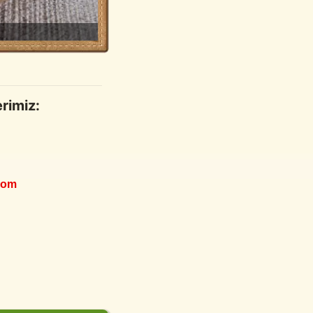
erimiz:
com