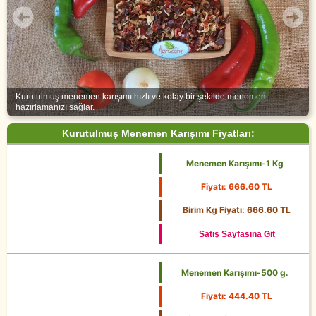
Kurutulmuş menemen karışımı hızlı ve kolay bir şekilde menemen
hazırlamanızı sağlar.
Kurutulmuş Menemen Karışımı Fiyatları:
Menemen Karışımı-1 Kg
Fiyatı: 666.60 TL
1 Kg
Birim Kg Fiyatı: 666.60 TL
Satış Sayfasına Git
Menemen Karışımı-500 g.
Fiyatı: 444.40 TL