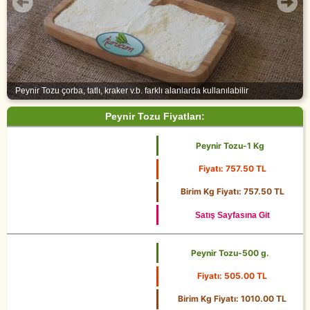
Peynir Tozu çorba, tatlı, kraker v.b. farklı alanlarda kullanılabilir
Peynir Tozu Fiyatları:
Peynir Tozu-1 Kg
Fiyatı: 757.50 TL
1 Kg
Birim Kg Fiyatı: 757.50 TL
Satış Sayfasına Git
Peynir Tozu-500 g.
Fiyatı: 505.00 TL
500 g.
Birim Kg Fiyatı: 1010.00 TL