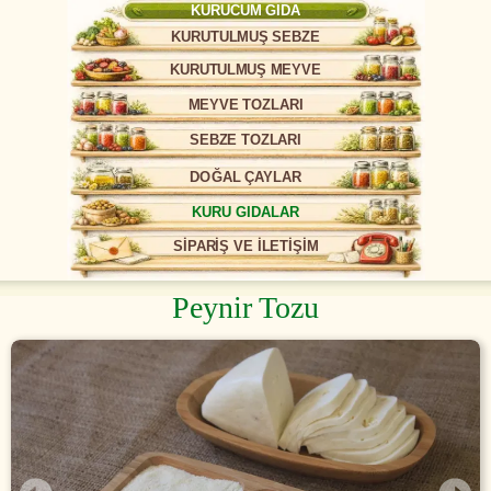
KURUCUM GIDA
KURUTULMUŞ SEBZE
KURUTULMUŞ MEYVE
MEYVE TOZLARI
SEBZE TOZLARI
DOĞAL ÇAYLAR
KURU GIDALAR
SİPARİŞ VE İLETİŞİM
Peynir Tozu