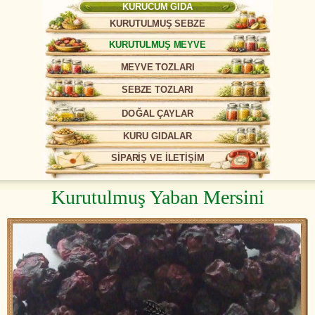
KURUCUM GIDA
KURUTULMUŞ SEBZE
KURUTULMUŞ MEYVE
MEYVE TOZLARI
SEBZE TOZLARI
DOĞAL ÇAYLAR
KURU GIDALAR
SİPARİŞ VE İLETİŞİM
Kurutulmuş Yaban Mersini