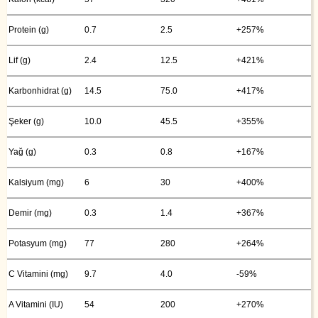
Protein (g)
0.7
2.5
+257%
Lif (g)
2.4
12.5
+421%
Karbonhidrat (g)
14.5
75.0
+417%
Şeker (g)
10.0
45.5
+355%
Yağ (g)
0.3
0.8
+167%
Kalsiyum (mg)
6
30
+400%
Demir (mg)
0.3
1.4
+367%
Potasyum (mg)
77
280
+264%
C Vitamini (mg)
9.7
4.0
-59%
A Vitamini (IU)
54
200
+270%