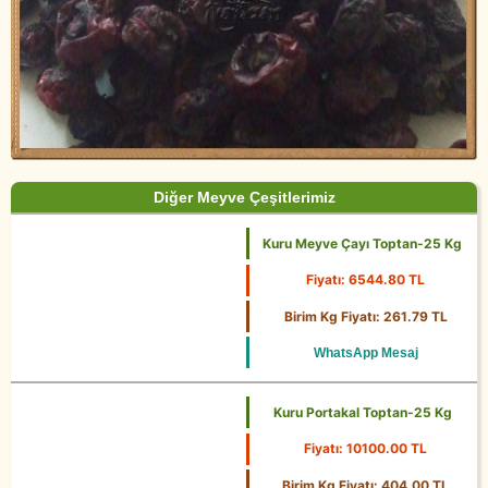
Diğer Meyve Çeşitlerimiz
Kuru Meyve Çayı Toptan-25 Kg
Fiyatı: 6544.80 TL
25 Kg
Birim Kg Fiyatı: 261.79 TL
WhatsApp Mesaj
Kuru Portakal Toptan-25 Kg
Fiyatı: 10100.00 TL
25 Kg
Birim Kg Fiyatı: 404.00 TL