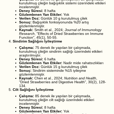
kurutulmuş çileğin bağışıklık sistemi üzerindeki etkileri
incelenmiştir.
Deney Süresi:
8 hafta
Gözlemlenen Yan Etkiler:
Yok
Verilen Doz:
Günlük 10 g kurutulmuş çilek
Sonuç:
Bağışıklık fonksiyonunda %20 artış
gözlemlenmiştir.
Kaynak:
Smith et al., 2024;
Journal of Immunology
Research
, "Effects of Dried Strawberries on Immune
Function", 45(1), 50-55.
Sindirim Sağlığını İyileştirme
Çalışma:
75 denek ile yapılan bir çalışmada,
kurutulmuş çileğin sindirim sağlığı üzerindeki etkileri
araştırılmıştır.
Deney Süresi:
6 hafta
Gözlemlenen Yan Etkiler:
Nadir mide rahatsızlıkları
Verilen Doz:
Günlük 15 g kurutulmuş çilek
Sonuç:
Sindirim sisteminde %15 iyileşme
gözlemlenmiştir.
Kaynak:
Chen et al., 2024;
Nutrition and Health
,
"Dried Strawberries and Digestive Health", 30(2), 128-
134.
Cilt Sağlığını İyileştirme
Çalışma:
85 denek ile yapılan bir çalışmada,
kurutulmuş çileğin cilt sağlığı üzerindeki etkileri
incelenmiştir.
Deney Süresi:
8 hafta
Gözlemlenen Yan Etkiler:
Yok