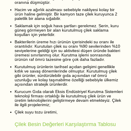
oranına düşmüştür.
Hacim ve ağırlık azalması sebebiyle nakliyesi kolay bir
ürün haline gelmiştir. Bir kamyon taze çilek kuruyunca 2
paletlik bir alana sığabilir.
Saklamak için soğuk hava şartları gerekmez. Serin, kuru
güneş görmeyen bir alan kurutulmuş çilek saklama
koşulları için yeterlidir.
Bakterilerin üreme hızı ürünün içerisindeki su oranı ile
orantılıdır. Kurutulan çilek su oranı %90 sevilerinden %10
seviyelerine geldiği için su aktivitesi düşen üründe bakteri
üremesi sınırlanmış olur. Kurutma işlemi sonrasında
ürünün raf ömrü tazesine göre çok daha fazladır.
Kurutulmuş ürünlerin tarihsel açıdan gelişimi genellikle
kıtlık ve savaş dönemlerinde olmuştur. Kurutulmuş çilek
gibi ürünler, sürdürülebilir gıda açısından raf ömrü
uzunluğu ve kolay taşınabilme özelliği sebebiyle ülkemiz
açısından stratejik ürünlerdir.
Kurucum Gıda olarak Eksis Endüstriyel Kurutma Sistemleri
teknoloji firması ortaklığı ile kurutulmuş çilek ürün ve
üretim teknolojilerini geliştirmeye devam etmekteyiz. Çilek
ile ilgili projelerimiz;
Çilek suyu tozu üretimi,
Çilek Besin Değerleri Karşılaştırma Tablosu