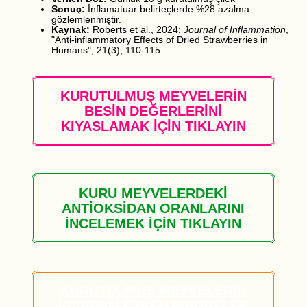
Sonuç:
İnflamatuar belirteçlerde %28 azalma
gözlemlenmiştir.
Kaynak:
Roberts et al., 2024;
Journal of Inflammation
,
"Anti-inflammatory Effects of Dried Strawberries in
Humans", 21(3), 110-115.
KURUTULMUŞ MEYVELERİN
BESİN DEĞERLERİNİ
KIYASLAMAK İÇİN TIKLAYIN
KURU MEYVELERDEKİ
ANTİOKSİDAN ORANLARINI
İNCELEMEK İÇİN TIKLAYIN
KURUTULMUŞ MEYVELERİN
İÇERDİĞİ ETKEN MADDELER