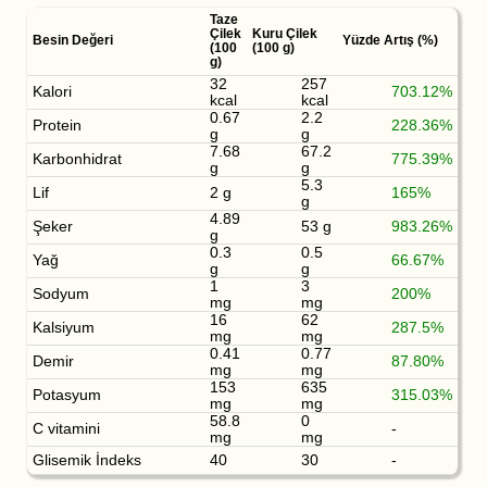
Taze
Çilek
Kuru Çilek
Besin Değeri
Yüzde Artış (%)
(100
(100 g)
g)
32
257
Kalori
703.12%
kcal
kcal
0.67
2.2
Protein
228.36%
g
g
7.68
67.2
Karbonhidrat
775.39%
g
g
5.3
Lif
2 g
165%
g
4.89
Şeker
53 g
983.26%
g
0.3
0.5
Yağ
66.67%
g
g
1
3
Sodyum
200%
mg
mg
16
62
Kalsiyum
287.5%
mg
mg
0.41
0.77
Demir
87.80%
mg
mg
153
635
Potasyum
315.03%
mg
mg
58.8
0
C vitamini
-
mg
mg
Glisemik İndeks
40
30
-