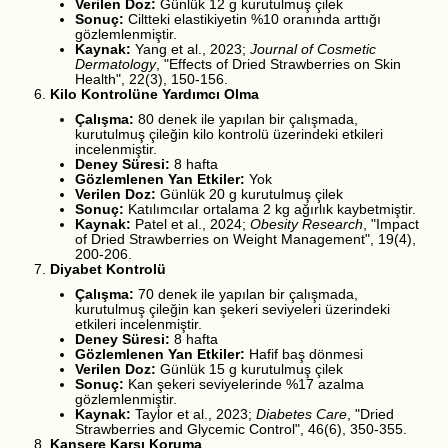
Verilen Doz:
Günlük 12 g kurutulmuş çilek
Sonuç:
Ciltteki elastikiyetin %10 oranında arttığı
gözlemlenmiştir.
Kaynak:
Yang et al., 2023;
Journal of Cosmetic
Dermatology
, "Effects of Dried Strawberries on Skin
Health", 22(3), 150-156.
Kilo Kontrolüne Yardımcı Olma
Çalışma:
80 denek ile yapılan bir çalışmada,
kurutulmuş çileğin kilo kontrolü üzerindeki etkileri
incelenmiştir.
Deney Süresi:
8 hafta
Gözlemlenen Yan Etkiler:
Yok
Verilen Doz:
Günlük 20 g kurutulmuş çilek
Sonuç:
Katılımcılar ortalama 2 kg ağırlık kaybetmiştir.
Kaynak:
Patel et al., 2024;
Obesity Research
, "Impact
of Dried Strawberries on Weight Management", 19(4),
200-206.
Diyabet Kontrolü
Çalışma:
70 denek ile yapılan bir çalışmada,
kurutulmuş çileğin kan şekeri seviyeleri üzerindeki
etkileri incelenmiştir.
Deney Süresi:
8 hafta
Gözlemlenen Yan Etkiler:
Hafif baş dönmesi
Verilen Doz:
Günlük 15 g kurutulmuş çilek
Sonuç:
Kan şekeri seviyelerinde %17 azalma
gözlemlenmiştir.
Kaynak:
Taylor et al., 2023;
Diabetes Care
, "Dried
Strawberries and Glycemic Control", 46(6), 350-355.
Kansere Karşı Koruma