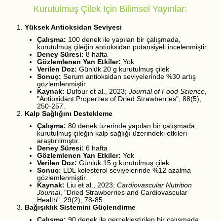
Kurutulmuş Çilek Için Bilimsel Yayınlar:
Yüksek Antioksidan Seviyesi
Çalışma:
100 denek ile yapılan bir çalışmada,
kurutulmuş çileğin antioksidan potansiyeli incelenmiştir.
Deney Süresi:
8 hafta
Gözlemlenen Yan Etkiler:
Yok
Verilen Doz:
Günlük 20 g kurutulmuş çilek
Sonuç:
Serum antioksidan seviyelerinde %30 artış
gözlemlenmiştir.
Kaynak:
Dufour et al., 2023;
Journal of Food Science
,
"Antioxidant Properties of Dried Strawberries", 88(5),
250-257.
Kalp Sağlığını Destekleme
Çalışma:
80 denek üzerinde yapılan bir çalışmada,
kurutulmuş çileğin kalp sağlığı üzerindeki etkileri
araştırılmıştır.
Deney Süresi:
6 hafta
Gözlemlenen Yan Etkiler:
Yok
Verilen Doz:
Günlük 15 g kurutulmuş çilek
Sonuç:
LDL kolesterol seviyelerinde %12 azalma
gözlemlenmiştir.
Kaynak:
Liu et al., 2023;
Cardiovascular Nutrition
Journal
, "Dried Strawberries and Cardiovascular
Health", 29(2), 78-85.
Bağışıklık Sistemini Güçlendirme
Çalışma:
90 denek ile gerçekleştirilen bir çalışmada,