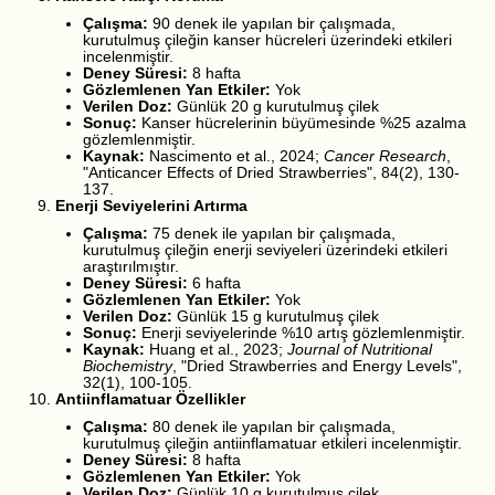
Çalışma:
90 denek ile yapılan bir çalışmada,
kurutulmuş çileğin kanser hücreleri üzerindeki etkileri
incelenmiştir.
Deney Süresi:
8 hafta
Gözlemlenen Yan Etkiler:
Yok
Verilen Doz:
Günlük 20 g kurutulmuş çilek
Sonuç:
Kanser hücrelerinin büyümesinde %25 azalma
gözlemlenmiştir.
Kaynak:
Nascimento et al., 2024;
Cancer Research
,
"Anticancer Effects of Dried Strawberries", 84(2), 130-
137.
Enerji Seviyelerini Artırma
Çalışma:
75 denek ile yapılan bir çalışmada,
kurutulmuş çileğin enerji seviyeleri üzerindeki etkileri
araştırılmıştır.
Deney Süresi:
6 hafta
Gözlemlenen Yan Etkiler:
Yok
Verilen Doz:
Günlük 15 g kurutulmuş çilek
Sonuç:
Enerji seviyelerinde %10 artış gözlemlenmiştir.
Kaynak:
Huang et al., 2023;
Journal of Nutritional
Biochemistry
, "Dried Strawberries and Energy Levels",
32(1), 100-105.
Antiinflamatuar Özellikler
Çalışma:
80 denek ile yapılan bir çalışmada,
kurutulmuş çileğin antiinflamatuar etkileri incelenmiştir.
Deney Süresi:
8 hafta
Gözlemlenen Yan Etkiler:
Yok
Verilen Doz:
Günlük 10 g kurutulmuş çilek