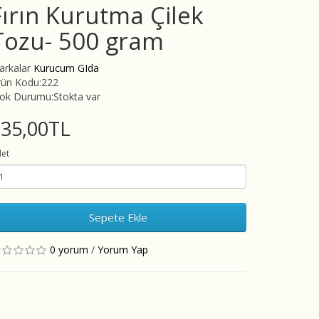
Fırın Kurutma Çilek
Tozu- 500 gram
arkalar
Kurucum GIda
rün Kodu:222
tok Durumu:Stokta var
935,00TL
et
Sepete Ekle
0 yorum
/
Yorum Yap