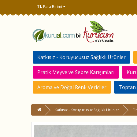
TL
Para Birimi
Katkısız - Koruyucusuz Sağlıklı Ürünler
Pratik Meyve ve Sebze Karışımları
Kuru
Aroma ve Doğal Renk Vericiler
Toptan 
Katkısız - Koruyucusuz Sağlıklı Ürünler
Fı