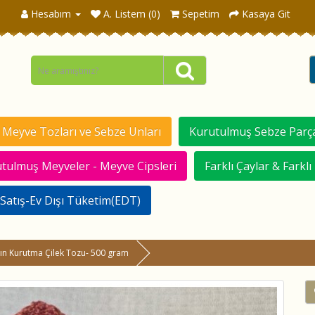
Hesabım
A. Listem (0)
Sepetim
Kasaya Git
Meyve Tozları ve Sebze Unları
Kurutulmuş Sebze Parça
tulmuş Meyveler - Meyve Cipsleri
Farklı Çaylar & Farklı
Satış-Ev Dışı Tüketim(EDT)
rın Kurutma Çilek Tozu- 500 gram