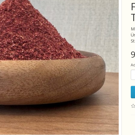
M
Ü
S
Ad