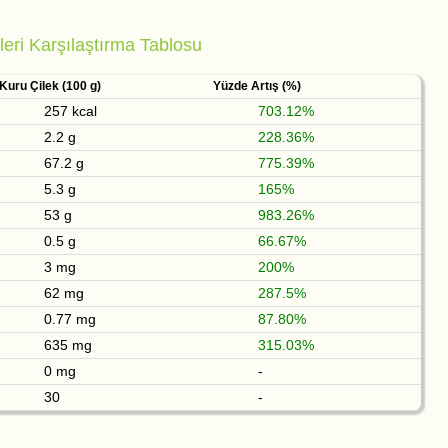
leri Karşılaştırma Tablosu
Kuru Çilek (100 g)
Yüzde Artış (%)
257 kcal
703.12%
2.2 g
228.36%
67.2 g
775.39%
5.3 g
165%
53 g
983.26%
0.5 g
66.67%
3 mg
200%
62 mg
287.5%
0.77 mg
87.80%
635 mg
315.03%
0 mg
-
30
-