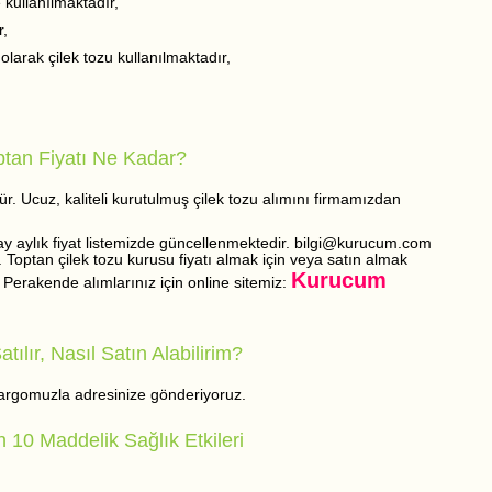
 kullanılmaktadır,
r,
olarak çilek tozu kullanılmaktadır,
ptan Fiyatı Ne Kadar?
ür. Ucuz, kaliteli kurutulmuş çilek tozu alımını firmamızdan
r ay aylık fiyat listemizde güncellenmektedir. bilgi@kurucum.com
z. Toptan çilek tozu kurusu fiyatı almak için veya satın almak
Kurucum
z. Perakende alımlarınız için online sitemiz:
ılır, Nasıl Satın Alabilirim?
 kargomuzla adresinize gönderiyoruz.
n 10 Maddelik Sağlık Etkileri