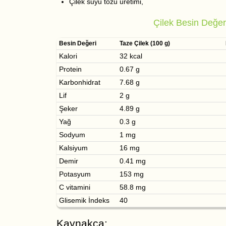
Çilek suyu tozu üretimi,
Çilek Besin Değer
Besin Değeri
Taze Çilek (100 g)
Kalori
32 kcal
Protein
0.67 g
Karbonhidrat
7.68 g
Lif
2 g
Şeker
4.89 g
Yağ
0.3 g
Sodyum
1 mg
Kalsiyum
16 mg
Demir
0.41 mg
Potasyum
153 mg
C vitamini
58.8 mg
Glisemik İndeks
40
Kaynakça: