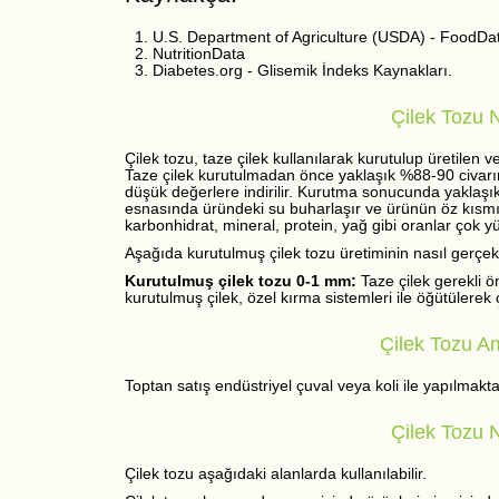
U.S. Department of Agriculture (USDA) - FoodDa
NutritionData
Diabetes.org - Glisemik İndeks Kaynakları.
Çilek Tozu Ne
Çilek tozu, taze çilek kullanılarak kurutulup üretilen
Taze çilek kurutulmadan önce yaklaşık %88-90 civarın
düşük değerlere indirilir. Kurutma sonucunda yaklaşık 
esnasında üründeki su buharlaşır ve ürünün öz kısmı ka
karbonhidrat, mineral, protein, yağ gibi oranlar çok yü
Aşağıda kurutulmuş çilek tozu üretiminin nasıl gerçekleş
Kurutulmuş çilek tozu 0-1 mm:
Taze çilek gerekli 
kurutulmuş çilek, özel kırma sistemleri ile öğütülerek ç
Çilek Tozu Am
Toptan satış endüstriyel çuval veya koli ile yapılmaktad
Çilek Tozu N
Çilek tozu aşağıdaki alanlarda kullanılabilir.