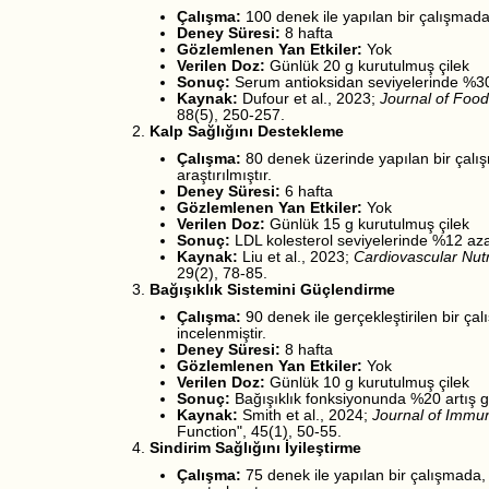
Çalışma:
100 denek ile yapılan bir çalışmada,
Deney Süresi:
8 hafta
Gözlemlenen Yan Etkiler:
Yok
Verilen Doz:
Günlük 20 g kurutulmuş çilek
Sonuç:
Serum antioksidan seviyelerinde %30 
Kaynak:
Dufour et al., 2023;
Journal of Foo
88(5), 250-257.
Kalp Sağlığını Destekleme
Çalışma:
80 denek üzerinde yapılan bir çalışm
araştırılmıştır.
Deney Süresi:
6 hafta
Gözlemlenen Yan Etkiler:
Yok
Verilen Doz:
Günlük 15 g kurutulmuş çilek
Sonuç:
LDL kolesterol seviyelerinde %12 az
Kaynak:
Liu et al., 2023;
Cardiovascular Nutr
29(2), 78-85.
Bağışıklık Sistemini Güçlendirme
Çalışma:
90 denek ile gerçekleştirilen bir çal
incelenmiştir.
Deney Süresi:
8 hafta
Gözlemlenen Yan Etkiler:
Yok
Verilen Doz:
Günlük 10 g kurutulmuş çilek
Sonuç:
Bağışıklık fonksiyonunda %20 artış g
Kaynak:
Smith et al., 2024;
Journal of Immu
Function", 45(1), 50-55.
Sindirim Sağlığını İyileştirme
Çalışma:
75 denek ile yapılan bir çalışmada, k