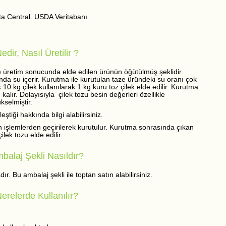
ta Central. USDA Veritabanı
dir, Nasıl Üretilir ?
 ve üretim sonucunda elde edilen ürünün öğütülmüş şeklidir.
da su içerir. Kurutma ile kurutulan taze üründeki su oranı çok
10 kg çilek kullanılarak 1 kg kuru toz çilek elde edilir. Kurutma
lır. Dolayısıyla çilek tozu besin değerleri özellikle
kselmiştir.
tiği hakkında bilgi alabilirsiniz.
ön işlemlerden geçirilerek kurutulur. Kurutma sonrasında çıkan
ilek tozu elde edilir.
balaj Şekli Nasıldır?
ır. Bu ambalaj şekli ile toptan satın alabilirsiniz.
erelerde Kullanılır?