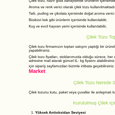
Çilek tozu, hazır gıda sanayisinde ürünlerin içerisinde
Aroma ve renk verici olarak çilek tozu kullanılmaktadı
Tatlı, puding ve çikolata içerisinde doğal aroma verici 
Büsküvi kek gibi ürünlerin içerisinde kullanılabilir,
Kuş ve evcil hayvan yemi içerisinde kullanılabilir,
Çilek Tozu To
Çilek tozu firmamızın toptan satışını yaptığı bir üründ
yapabilirsiniz.
Çilek tozu fiyatları, stoklarımızda olduğu sürece, he
adresine mail atarak güncel tL- kg fiyatını alabilirsini
için sipariş sayfamızdan bizimle irtibata geçebilirsini
Market
Çilek Tozu Nerede Sat
Çilek tozunu kutu, paket veya çuvallar ile anlaşmalı
Kurutulmuş Çilek Içi
Yüksek Antioksidan Seviyesi