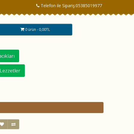
Telefon ile Sipariş:05385019977
0 ürün - 0,00TL
cıkları
 Lezzetler