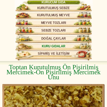
KURUCUM GIDA
KURUTULMUŞ SEBZE
KURUTULMUŞ MEYVE
MEYVE TOZLARI
SEBZE TOZLARI
DOĞAL ÇAYLAR
KURU GIDALAR
SİPARİŞ VE İLETİŞİM
Toptan Kurutulmuş Ön Pişirilmiş
Mercimek-Ön Pişirilmiş Mercimek
Unu