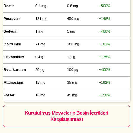
Demir
0.1 mg
0.6 mg
+500%
Potasyum
181 mg
450 mg
+148%
Sodyum
1 mg
5 mg
+400%
C Vitamini
71 mg
200 mg
+182%
Flavonoidler
0.4 g
1.1 g
+175%
Beta-karoten
20 µg
100 µg
+400%
Magnesium
12 mg
35 mg
+192%
Fosfor
18 mg
45 mg
+150%
Kurutulmuş Meyvelerin Besin İçerikleri
Karşılaştırması