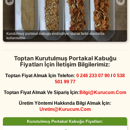
Kurutulmuş portakal-kabugu endüstriyel olarak farklı alanlarda
kullanılabilir.
Toptan Kurutulmuş Portakal Kabuğu
Fiyatları İçin İletişim Bilgilerimiz:
Toptan Fiyat Almak İçin Telefon:
0 246 233 07 90
/
0 538
501 99 77
Toptan Fiyat Almak Ve Sipariş İçin:
Bilgi@kurucum.com
Üretim Yöntemi Hakkında Bilgi Almak İçin:
Uretim@kurucum.com
Kurutulmuş Portakal Kabuğu Fiyatları: