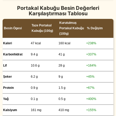
Portakal Kabuğu Besin Değerleri
Karşılaştırması Tablosu
Kurutulmuş
Taze Portakal
Besin Ögesi
Portakal Kabuğu
% Değişim
Kabuğu (100g)
(100g)
Kalori
47 kcal
160 kcal
+238%
Karbonhidrat
9.4 g
41 g
+337%
Lif
10.6 g
28 g
+164%
Şeker
6.2 g
9 g
+45%
Protein
0.9 g
1.5 g
+67%
Yağ
0.1 g
0.5 g
+400%
Kalsiyum
161 mg
410 mg
+155%