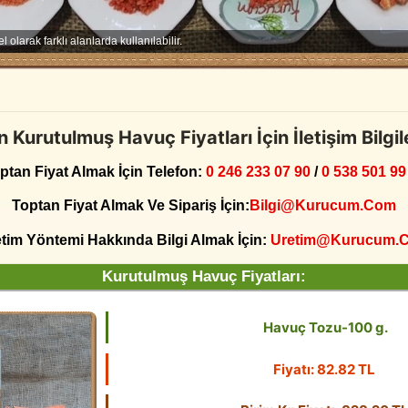
olarak farklı alanlarda kullanılabilir.
 Kurutulmuş Havuç Fiyatları İçin İletişim Bilgil
ptan Fiyat Almak İçin Telefon:
0 246 233 07 90
/
0 538 501 99
Toptan Fiyat Almak Ve Sipariş İçin:
Bilgi@kurucum.com
tim Yöntemi Hakkında Bilgi Almak İçin:
Uretim@kurucum.
Kurutulmuş Havuç Fiyatları:
Havuç Tozu-100 g.
Fiyatı: 82.82 TL