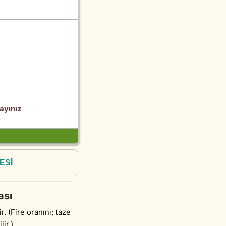
ayınız
ESİ
ası
r. (Fire oranını; taze
ir.)