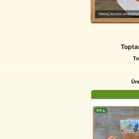
Havuç kurusu endüstriyel 
Toptan
To
Üre
100 g.