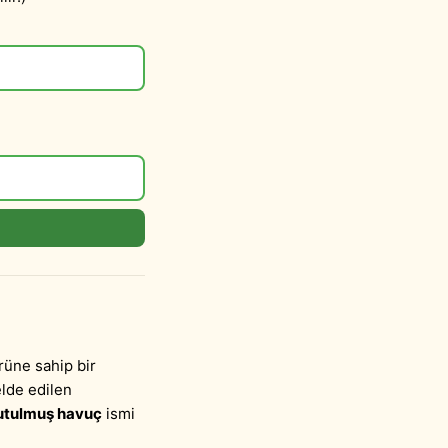
rüne sahip bir
elde edilen
utulmuş havuç
ismi