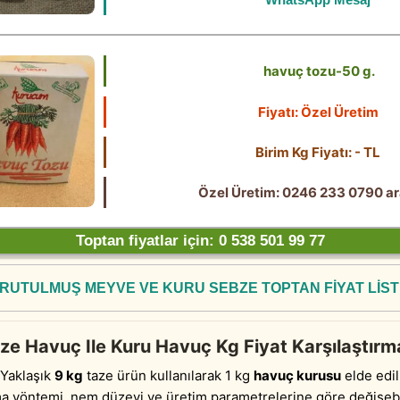
havuç tozu-50 g.
Fiyatı: Özel Üretim
Birim Kg Fiyatı: - TL
Özel Üretim: 0246 233 0790 ar
Toptan fiyatlar için: 0 538 501 99 77
RUTULMUŞ MEYVE VE KURU SEBZE TOPTAN FİYAT LİST
ze Havuç Ile Kuru Havuç Kg Fiyat Karşılaştırm
Yaklaşık
9 kg
taze ürün kullanılarak 1 kg
havuç kurusu
elde edili
a yöntemi, nem düzeyi ve üretim parametrelerine göre değişebil