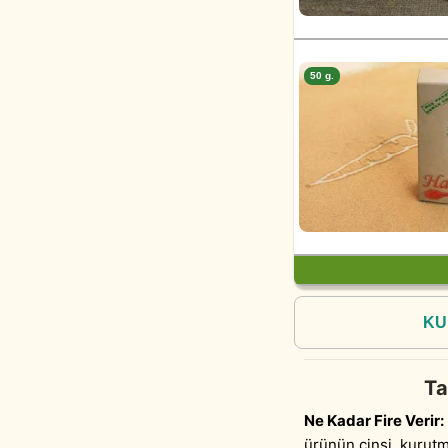
50 g.
KU
Ta
Ne Kadar Fire Verir:
ürünün cinsi, kurutm