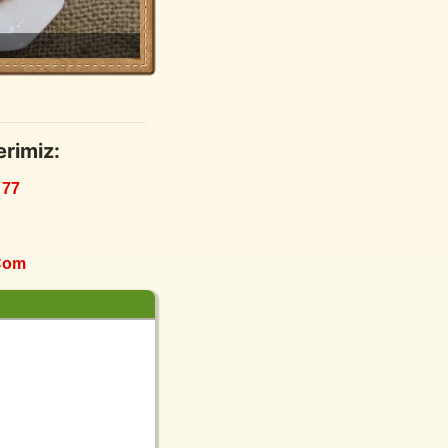
erimiz:
 77
com