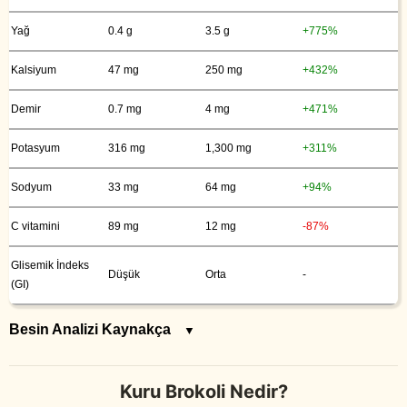
Yağ
0.4 g
3.5 g
+775%
Kalsiyum
47 mg
250 mg
+432%
Demir
0.7 mg
4 mg
+471%
Potasyum
316 mg
1,300 mg
+311%
Sodyum
33 mg
64 mg
+94%
C vitamini
89 mg
12 mg
-87%
Glisemik İndeks
Düşük
Orta
-
(GI)
Besin Analizi Kaynakça
▼
Kuru Brokoli Nedir?