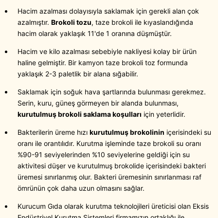
Hacim azalması dolayısıyla saklamak için gerekli alan çok
azalmıştır.
Brokoli tozu
, taze brokoli ile kıyaslandığında
hacim olarak yaklaşık 11'de 1 oranına düşmüştür.
Hacim ve kilo azalması sebebiyle nakliyesi kolay bir ürün
haline gelmiştir. Bir kamyon taze brokoli toz formunda
yaklaşık 2-3 paletlik bir alana sığabilir.
Saklamak için soğuk hava şartlarında bulunması gerekmez.
Serin, kuru, güneş görmeyen bir alanda bulunması,
kurutulmuş brokoli saklama koşulları
için yeterlidir.
Bakterilerin üreme hızı
kurutulmuş brokolinin
içerisindeki su
oranı ile orantılıdır. Kurutma işleminde taze brokoli su oranı
%90-91 seviyelerinden %10 seviyelerine geldiği için su
aktivitesi düşer ve kurutulmuş brokolide içerisindeki bakteri
üremesi sınırlanmış olur. Bakteri üremesinin sınırlanması raf
ömrünün çok daha uzun olmasını sağlar.
Kurucum Gıda olarak kurutma teknolojileri üreticisi olan Eksis
Endüstriyel Kurutma Sistemleri firmamızın ortaklığı ile