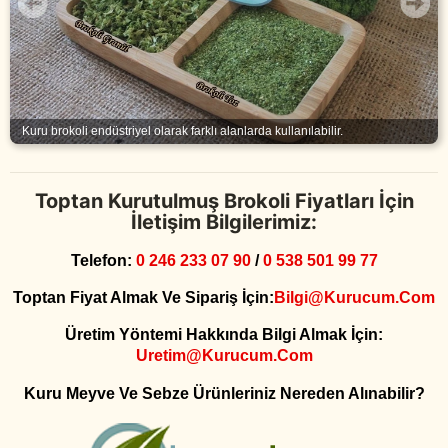
Kuru brokoli endüstriyel olarak farklı alanlarda kullanılabilir.
Toptan Kurutulmuş Brokoli Fiyatları İçin
İletişim Bilgilerimiz:
Telefon:
0 246 233 07 90
/
0 538 501 99 77
Toptan Fiyat Almak Ve Sipariş İçin:
Bilgi@kurucum.com
Üretim Yöntemi Hakkında Bilgi Almak İçin:
Uretim@kurucum.com
Kuru Meyve Ve Sebze Ürünleriniz Nereden Alınabilir?