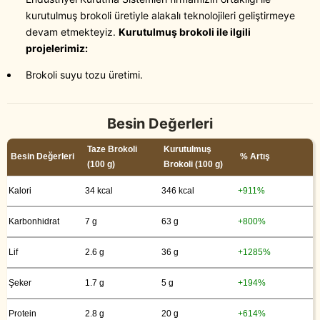
kurutulmuş brokoli üretiyle alakalı teknolojileri geliştirmeye
devam etmekteyiz.
Kurutulmuş brokoli ile ilgili
projelerimiz:
Brokoli suyu tozu üretimi.
Besin Değerleri
Taze Brokoli
Kurutulmuş
Besin Değerleri
% Artış
(100 g)
Brokoli (100 g)
Kalori
34 kcal
346 kcal
+911%
Karbonhidrat
7 g
63 g
+800%
Lif
2.6 g
36 g
+1285%
Şeker
1.7 g
5 g
+194%
Protein
2.8 g
20 g
+614%