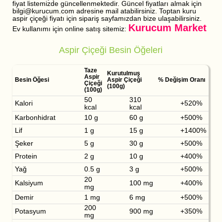
fiyat listemizde güncellenmektedir. Güncel fiyatları almak için
bilgi@kurucum.com adresine mail atabilirsiniz. Toptan kuru
aspir çiçeği fiyatı için sipariş sayfamızdan bize ulaşabilirsiniz.
Kurucum Market
Ev kullanımı için online satış sitemiz:
Aspir Çiçeği Besin Öğeleri
Taze
Kurutulmuş
Aspir
Besin Öğesi
Aspir Çiçeği
% Değişim Oranı
Çiçeği
(100g)
(100g)
50
310
Kalori
+520%
kcal
kcal
Karbonhidrat
10 g
60 g
+500%
Lif
1 g
15 g
+1400%
Şeker
5 g
30 g
+500%
Protein
2 g
10 g
+400%
Yağ
0.5 g
3 g
+500%
20
Kalsiyum
100 mg
+400%
mg
Demir
1 mg
6 mg
+500%
200
Potasyum
900 mg
+350%
mg