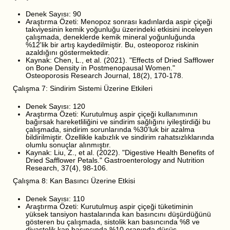
Denek Sayısı: 90
Araştırma Özeti: Menopoz sonrası kadınlarda aspir çiçeği
takviyesinin kemik yoğunluğu üzerindeki etkisini inceleyen
çalışmada, deneklerde kemik mineral yoğunluğunda
%12'lik bir artış kaydedilmiştir. Bu, osteoporoz riskinin
azaldığını göstermektedir.
Kaynak: Chen, L., et al. (2021). "Effects of Dried Safflower
on Bone Density in Postmenopausal Women."
Osteoporosis Research Journal, 18(2), 170-178.
Çalışma 7: Sindirim Sistemi Üzerine Etkileri
Denek Sayısı: 120
Araştırma Özeti: Kurutulmuş aspir çiçeği kullanımının
bağırsak hareketliliğini ve sindirim sağlığını iyileştirdiği bu
çalışmada, sindirim sorunlarında %30’luk bir azalma
bildirilmiştir. Özellikle kabızlık ve sindirim rahatsızlıklarında
olumlu sonuçlar alınmıştır.
Kaynak: Liu, Z., et al. (2022). "Digestive Health Benefits of
Dried Safflower Petals." Gastroenterology and Nutrition
Research, 37(4), 98-106.
Çalışma 8: Kan Basıncı Üzerine Etkisi
Denek Sayısı: 110
Araştırma Özeti: Kurutulmuş aspir çiçeği tüketiminin
yüksek tansiyon hastalarında kan basıncını düşürdüğünü
gösteren bu çalışmada, sistolik kan basıncında %8 ve
diyastolik kan basıncında %10 oranında düşüş