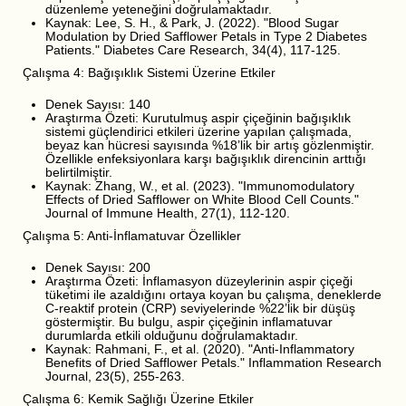
düzenleme yeteneğini doğrulamaktadır.
Kaynak: Lee, S. H., & Park, J. (2022). "Blood Sugar
Modulation by Dried Safflower Petals in Type 2 Diabetes
Patients." Diabetes Care Research, 34(4), 117-125.
Çalışma 4: Bağışıklık Sistemi Üzerine Etkiler
Denek Sayısı: 140
Araştırma Özeti: Kurutulmuş aspir çiçeğinin bağışıklık
sistemi güçlendirici etkileri üzerine yapılan çalışmada,
beyaz kan hücresi sayısında %18’lik bir artış gözlenmiştir.
Özellikle enfeksiyonlara karşı bağışıklık direncinin arttığı
belirtilmiştir.
Kaynak: Zhang, W., et al. (2023). "Immunomodulatory
Effects of Dried Safflower on White Blood Cell Counts."
Journal of Immune Health, 27(1), 112-120.
Çalışma 5: Anti-İnflamatuvar Özellikler
Denek Sayısı: 200
Araştırma Özeti: İnflamasyon düzeylerinin aspir çiçeği
tüketimi ile azaldığını ortaya koyan bu çalışma, deneklerde
C-reaktif protein (CRP) seviyelerinde %22’lik bir düşüş
göstermiştir. Bu bulgu, aspir çiçeğinin inflamatuvar
durumlarda etkili olduğunu doğrulamaktadır.
Kaynak: Rahmani, F., et al. (2020). "Anti-Inflammatory
Benefits of Dried Safflower Petals." Inflammation Research
Journal, 23(5), 255-263.
Çalışma 6: Kemik Sağlığı Üzerine Etkiler