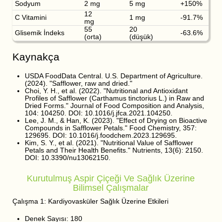
Sodyum
2 mg
5 mg
+150%
12
C Vitamini
1 mg
-91.7%
mg
55
20
Glisemik İndeks
-63.6%
(orta)
(düşük)
Kaynakça
USDA FoodData Central. U.S. Department of Agriculture.
(2024). "Safflower, raw and dried."
Choi, Y. H., et al. (2022). "Nutritional and Antioxidant
Profiles of Safflower (Carthamus tinctorius L.) in Raw and
Dried Forms." Journal of Food Composition and Analysis,
104: 104250. DOI: 10.1016/j.jfca.2021.104250.
Lee, J. M., & Han, K. (2023). "Effect of Drying on Bioactive
Compounds in Safflower Petals." Food Chemistry, 357:
129695. DOI: 10.1016/j.foodchem.2023.129695.
Kim, S. Y., et al. (2021). "Nutritional Value of Safflower
Petals and Their Health Benefits." Nutrients, 13(6): 2150.
DOI: 10.3390/nu13062150.
Kurutulmuş Aspir Çiçeği Ve Sağlık Üzerine
Bilimsel Çalışmalar
Çalışma 1: Kardiyovasküler Sağlık Üzerine Etkileri
Denek Sayısı: 180