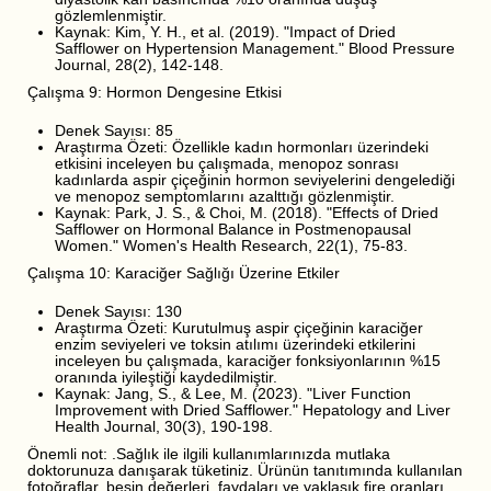
gözlemlenmiştir.
Kaynak: Kim, Y. H., et al. (2019). "Impact of Dried
Safflower on Hypertension Management." Blood Pressure
Journal, 28(2), 142-148.
Çalışma 9: Hormon Dengesine Etkisi
Denek Sayısı: 85
Araştırma Özeti: Özellikle kadın hormonları üzerindeki
etkisini inceleyen bu çalışmada, menopoz sonrası
kadınlarda aspir çiçeğinin hormon seviyelerini dengelediği
ve menopoz semptomlarını azalttığı gözlenmiştir.
Kaynak: Park, J. S., & Choi, M. (2018). "Effects of Dried
Safflower on Hormonal Balance in Postmenopausal
Women." Women's Health Research, 22(1), 75-83.
Çalışma 10: Karaciğer Sağlığı Üzerine Etkiler
Denek Sayısı: 130
Araştırma Özeti: Kurutulmuş aspir çiçeğinin karaciğer
enzim seviyeleri ve toksin atılımı üzerindeki etkilerini
inceleyen bu çalışmada, karaciğer fonksiyonlarının %15
oranında iyileştiği kaydedilmiştir.
Kaynak: Jang, S., & Lee, M. (2023). "Liver Function
Improvement with Dried Safflower." Hepatology and Liver
Health Journal, 30(3), 190-198.
Önemli not: .Sağlık ile ilgili kullanımlarınızda mutlaka
doktorunuza danışarak tüketiniz. Ürünün tanıtımında kullanılan
fotoğraflar, besin değerleri, faydaları ve yaklaşık fire oranları