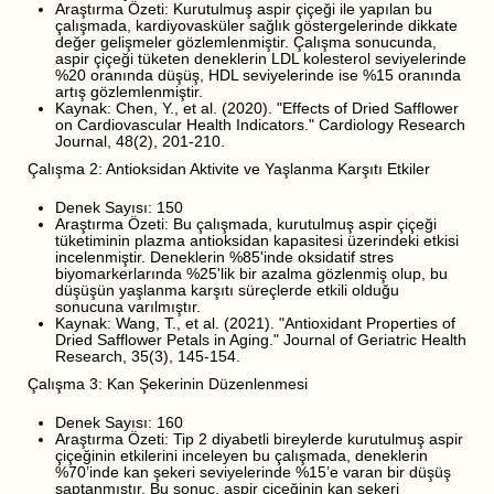
Araştırma Özeti: Kurutulmuş aspir çiçeği ile yapılan bu
çalışmada, kardiyovasküler sağlık göstergelerinde dikkate
değer gelişmeler gözlemlenmiştir. Çalışma sonucunda,
aspir çiçeği tüketen deneklerin LDL kolesterol seviyelerinde
%20 oranında düşüş, HDL seviyelerinde ise %15 oranında
artış gözlemlenmiştir.
Kaynak: Chen, Y., et al. (2020). "Effects of Dried Safflower
on Cardiovascular Health Indicators." Cardiology Research
Journal, 48(2), 201-210.
Çalışma 2: Antioksidan Aktivite ve Yaşlanma Karşıtı Etkiler
Denek Sayısı: 150
Araştırma Özeti: Bu çalışmada, kurutulmuş aspir çiçeği
tüketiminin plazma antioksidan kapasitesi üzerindeki etkisi
incelenmiştir. Deneklerin %85'inde oksidatif stres
biyomarkerlarında %25'lik bir azalma gözlenmiş olup, bu
düşüşün yaşlanma karşıtı süreçlerde etkili olduğu
sonucuna varılmıştır.
Kaynak: Wang, T., et al. (2021). "Antioxidant Properties of
Dried Safflower Petals in Aging." Journal of Geriatric Health
Research, 35(3), 145-154.
Çalışma 3: Kan Şekerinin Düzenlenmesi
Denek Sayısı: 160
Araştırma Özeti: Tip 2 diyabetli bireylerde kurutulmuş aspir
çiçeğinin etkilerini inceleyen bu çalışmada, deneklerin
%70’inde kan şekeri seviyelerinde %15’e varan bir düşüş
saptanmıştır. Bu sonuç, aspir çiçeğinin kan şekeri