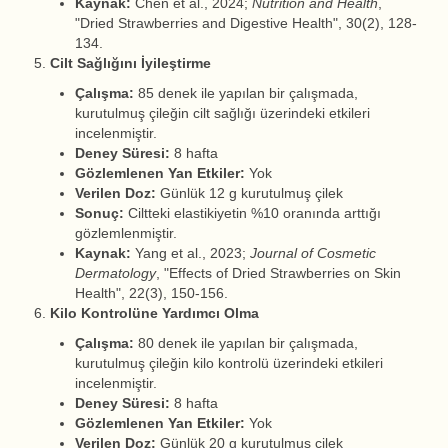
Kaynak:
Chen et al., 2024;
Nutrition and Health
,
"Dried Strawberries and Digestive Health", 30(2), 128-
134.
Cilt Sağlığını İyileştirme
Çalışma:
85 denek ile yapılan bir çalışmada,
kurutulmuş çileğin cilt sağlığı üzerindeki etkileri
incelenmiştir.
Deney Süresi:
8 hafta
Gözlemlenen Yan Etkiler:
Yok
Verilen Doz:
Günlük 12 g kurutulmuş çilek
Sonuç:
Ciltteki elastikiyetin %10 oranında arttığı
gözlemlenmiştir.
Kaynak:
Yang et al., 2023;
Journal of Cosmetic
Dermatology
, "Effects of Dried Strawberries on Skin
Health", 22(3), 150-156.
Kilo Kontrolüne Yardımcı Olma
Çalışma:
80 denek ile yapılan bir çalışmada,
kurutulmuş çileğin kilo kontrolü üzerindeki etkileri
incelenmiştir.
Deney Süresi:
8 hafta
Gözlemlenen Yan Etkiler:
Yok
Verilen Doz:
Günlük 20 g kurutulmuş çilek