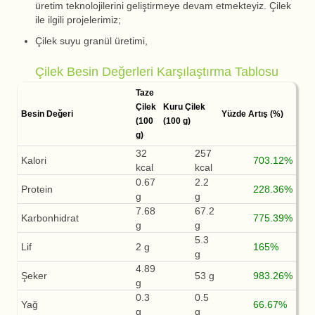
üretim teknolojilerini geliştirmeye devam etmekteyiz. Çilek
ile ilgili projelerimiz;
Çilek suyu granül üretimi,
Çilek Besin Değerleri Karşılaştırma Tablosu
Taze
Çilek
Kuru Çilek
Besin Değeri
Yüzde Artış (%)
(100
(100 g)
g)
32
257
Kalori
703.12%
kcal
kcal
0.67
2.2
Protein
228.36%
g
g
7.68
67.2
Karbonhidrat
775.39%
g
g
5.3
Lif
2 g
165%
g
4.89
Şeker
53 g
983.26%
g
0.3
0.5
Yağ
66.67%
g
g