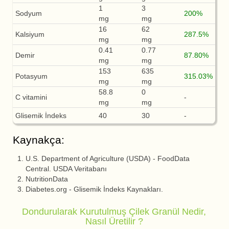
1
3
Sodyum
200%
mg
mg
16
62
Kalsiyum
287.5%
mg
mg
0.41
0.77
Demir
87.80%
mg
mg
153
635
Potasyum
315.03%
mg
mg
58.8
0
C vitamini
-
mg
mg
Glisemik İndeks
40
30
-
Kaynakça:
U.S. Department of Agriculture (USDA) - FoodData
Central. USDA Veritabanı
NutritionData
Diabetes.org - Glisemik İndeks Kaynakları.
Dondurularak Kurutulmuş Çilek Granül Nedir,
Nasıl Üretilir ?