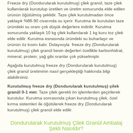
Freeze dry (Dondurularak kurutulmuş) çilek granül, taze çilek
kullanılarak kurutulup üretilen ve üretim sonucunda elde edilen
ürünün öğütülmüş şeklidir. Taze çilek kurutulmadan önce
yaklaşık %88-90 civarında su içerir. Kurutma ile kurutulan taze
üründeki su oranı çok düşük değerlere indirilir. Kurutma
sonucunda yaklaşık 10 kg çilek kullanılarak 1 kg kuru toz çilek
elde edilir. Kurutma esnasında üründeki su buharlaşır ve
ürünün öz kısmı kalır. Dolayısıyla freeze dry (Dondurularak
kurutulmuş) çilek granül besin değerleri özellikle karbonhidrat,
mineral, protein, yağ gibi oranlar çok yükselmiştir.
Aşağıda kurutulmuş freeze dry (Dondurularak kurutulmuş)
çilek granül üretiminin nasıl gerçekleştiği hakkında bilgi
alabilirsiniz.
Kurutulmuş freeze dry (Dondurularak kurutulmuş) çilek
granül 0-1 mm:
Taze çilek gerekli ön işlemlerden geçirilerek
kurutulur. Kurutma sonrasında çıkan kurutulmuş çilek, özel
kırma sistemleri ile öğütülerek freeze dry (Dondurularak
kurutulmuş) çilek granül elde edilir.
Dondurularak Kurutulmuş Çilek Granül Ambalaj
Şekli Nasıldır?