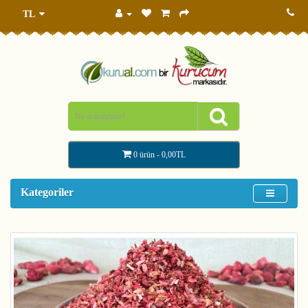
TL
0 ürün - 0,00TL
Kategoriler