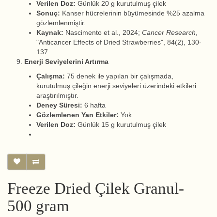
Verilen Doz:
Günlük 20 g kurutulmuş çilek
Sonuç:
Kanser hücrelerinin büyümesinde %25 azalma
gözlemlenmiştir.
Kaynak:
Nascimento et al., 2024;
Cancer Research
,
"Anticancer Effects of Dried Strawberries", 84(2), 130-
137.
Enerji Seviyelerini Artırma
Çalışma:
75 denek ile yapılan bir çalışmada,
kurutulmuş çileğin enerji seviyeleri üzerindeki etkileri
araştırılmıştır.
Deney Süresi:
6 hafta
Gözlemlenen Yan Etkiler:
Yok
Verilen Doz:
Günlük 15 g kurutulmuş çilek
Freeze Dried Çilek Granul-
500 gram