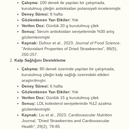
Çalışma:
100 denek ile yapılan bir çalışmada,
kurutulmuş çileğin antioksidan potansiyeli incelenmiştir.
Deney Süresi:
8 hafta
Gözlemlenen Yan Etkiler:
Yok
Verilen Doz:
Günlük 20 g kurutulmuş çilek
Sonuç:
Serum antioksidan seviyelerinde %30 artış
gözlemlenmiştir.
Kaynak:
Dufour et al., 2023;
Journal of Food Science
,
"Antioxidant Properties of Dried Strawberries", 88(5),
250-257.
Kalp Sağlığını Destekleme
Çalışma:
80 denek üzerinde yapılan bir çalışmada,
kurutulmuş çileğin kalp sağlığı üzerindeki etkileri
araştırılmıştır.
Deney Süresi:
6 hafta
Gözlemlenen Yan Etkiler:
Yok
Verilen Doz:
Günlük 15 g kurutulmuş çilek
Sonuç:
LDL kolesterol seviyelerinde %12 azalma
gözlemlenmiştir.
Kaynak:
Liu et al., 2023;
Cardiovascular Nutrition
Journal
, "Dried Strawberries and Cardiovascular
Health", 29(2), 78-85.