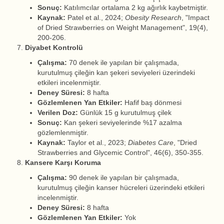
Sonuç:
Katılımcılar ortalama 2 kg ağırlık kaybetmiştir.
Kaynak:
Patel et al., 2024;
Obesity Research
, "Impact
of Dried Strawberries on Weight Management", 19(4),
200-206.
Diyabet Kontrolü
Çalışma:
70 denek ile yapılan bir çalışmada,
kurutulmuş çileğin kan şekeri seviyeleri üzerindeki
etkileri incelenmiştir.
Deney Süresi:
8 hafta
Gözlemlenen Yan Etkiler:
Hafif baş dönmesi
Verilen Doz:
Günlük 15 g kurutulmuş çilek
Sonuç:
Kan şekeri seviyelerinde %17 azalma
gözlemlenmiştir.
Kaynak:
Taylor et al., 2023;
Diabetes Care
, "Dried
Strawberries and Glycemic Control", 46(6), 350-355.
Kansere Karşı Koruma
Çalışma:
90 denek ile yapılan bir çalışmada,
kurutulmuş çileğin kanser hücreleri üzerindeki etkileri
incelenmiştir.
Deney Süresi:
8 hafta
Gözlemlenen Yan Etkiler:
Yok