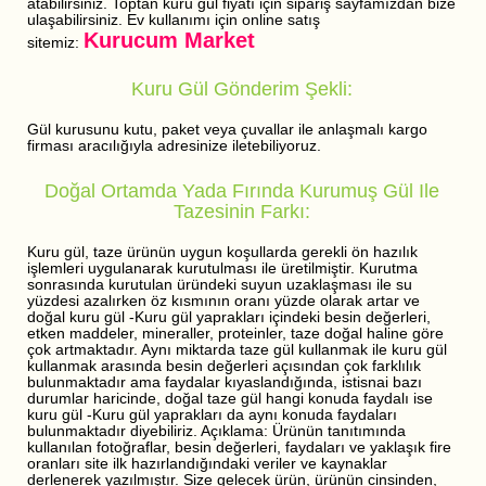
atabilirsiniz. Toptan kuru gül fiyatı için sipariş sayfamızdan bize
ulaşabilirsiniz. Ev kullanımı için online satış
Kurucum Market
sitemiz:
Kuru Gül Gönderim Şekli:
Gül kurusunu kutu, paket veya çuvallar ile anlaşmalı kargo
firması aracılığıyla adresinize iletebiliyoruz.
Doğal Ortamda Yada Fırında Kurumuş Gül Ile
Tazesinin Farkı:
Kuru gül, taze ürünün uygun koşullarda gerekli ön hazılık
işlemleri uygulanarak kurutulması ile üretilmiştir. Kurutma
sonrasında kurutulan üründeki suyun uzaklaşması ile su
yüzdesi azalırken öz kısmının oranı yüzde olarak artar ve
doğal kuru gül -Kuru gül yaprakları içindeki besin değerleri,
etken maddeler, mineraller, proteinler, taze doğal haline göre
çok artmaktadır. Aynı miktarda taze gül kullanmak ile kuru gül
kullanmak arasında besin değerleri açısından çok farklılık
bulunmaktadır ama faydalar kıyaslandığında, istisnai bazı
durumlar haricinde, doğal taze gül hangi konuda faydalı ise
kuru gül -Kuru gül yaprakları da aynı konuda faydaları
bulunmaktadır diyebiliriz. Açıklama: Ürünün tanıtımında
kullanılan fotoğraflar, besin değerleri, faydaları ve yaklaşık fire
oranları site ilk hazırlandığındaki veriler ve kaynaklar
derlenerek yazılmıştır. Size gelecek ürün, ürünün cinsinden,