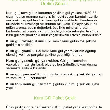
Üretim Süreci:
Kuru gül, taze gülün kurumuş şeklidir. gül yaklaşık %80-85
civarında su oranına sahiptir. İçindeki suyun kurutulması ile
yaklaşık 6 kg gülden 1 kg kuru gül kalmaktadır. Kurutma ile
üründeki su uzaklaşır ve ürünün özü kalır. Dolayısıyla kuru
gülün aroma, besin değerleri, özellikle mineral, protein,
karbonhidrat oranları kuru üründe çok yükselmiştir. Aşağıda
kuru gül satışımızdaki ürün çeşitlerimizin listesini bulabilirsiniz.
Kuru gül tozu-(gül unu) 0-1 mm :
Kuru gülün toz şekline
getirilmiş şeklidir.
Kuru gül granülü 1-4 mm:
Kuru gül yapraklarının öğütüp
elendiği ve ince parçalar şekline getirildiği formdur.
Kuru gül yaprak- gül yaprakları:
Gül goncasından
yaprakların ayrıştırılarak elde edilen üründür. lokum dışına
sarmakta sıklıkla kullanılır.
Kuru gül goncası:
Kuru gülün fırından çıkmış şeklidir. yaprağı
ve tomurcuğu üzerindedir.
Kuru tomurcuk gül:
Açmamış gülün kurumuş şeklidir. Çayı
yapılır.
Kuru Gül Paket Şekli:
Ürün şekline göre değişektedir. Kutu paket yada kraft torba ile