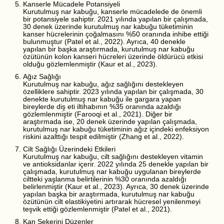
Kanserle Mücadele Potansiyeli
Kurutulmuş nar kabuğu, kanserle mücadelede de önemli
bir potansiyele sahiptir. 2021 yılında yapılan bir çalışmada,
30 denek üzerinde kurutulmuş nar kabuğu tüketiminin
kanser hücrelerinin çoğalmasını %50 oranında inhibe ettiği
bulunmuştur (Patel et al., 2022). Ayrıca, 40 denekle
yapılan bir başka araştırmada, kurutulmuş nar kabuğu
özütünün kolon kanseri hücreleri üzerinde öldürücü etkisi
olduğu gözlemlenmiştir (Kaur et al., 2023).
Ağız Sağlığı
Kurutulmuş nar kabuğu, ağız sağlığını destekleyen
özelliklere sahiptir. 2023 yılında yapılan bir çalışmada, 30
denekte kurutulmuş nar kabuğu ile gargara yapan
bireylerde diş eti iltihabının %35 oranında azaldığı
gözlemlenmiştir (Farooqi et al., 2021). Diğer bir
araştırmada ise, 20 denek üzerinde yapılan çalışmada,
kurutulmuş nar kabuğu tüketiminin ağız içindeki enfeksiyon
riskini azalttığı tespit edilmiştir (Zhang et al., 2022).
Cilt Sağlığı Üzerindeki Etkileri
Kurutulmuş nar kabuğu, cilt sağlığını destekleyen vitamin
ve antioksidanlar içerir. 2022 yılında 25 denekle yapılan bir
çalışmada, kurutulmuş nar kabuğu uygulanan bireylerde
ciltteki yaşlanma belirtilerinin %30 oranında azaldığı
belirlenmiştir (Kaur et al., 2023). Ayrıca, 30 denek üzerinde
yapılan başka bir araştırmada, kurutulmuş nar kabuğu
özütünün cilt elastikiyetini artırarak hücresel yenilenmeyi
teşvik ettiği gözlemlenmiştir (Patel et al., 2021).
Kan Şekerini Düzenler