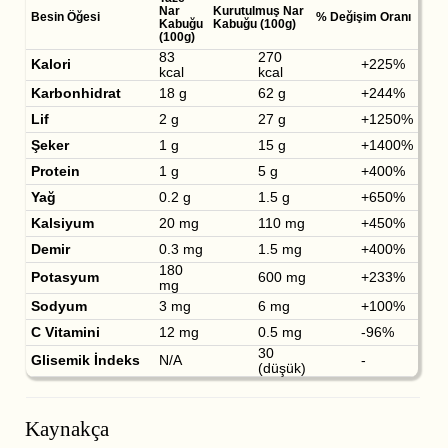
Nar
Kurutulmuş Nar
Besin Öğesi
% Değişim Oranı
Kabuğu
Kabuğu (100g)
(100g)
83
270
Kalori
+225%
kcal
kcal
Karbonhidrat
18 g
62 g
+244%
Lif
2 g
27 g
+1250%
Şeker
1 g
15 g
+1400%
Protein
1 g
5 g
+400%
Yağ
0.2 g
1.5 g
+650%
Kalsiyum
20 mg
110 mg
+450%
Demir
0.3 mg
1.5 mg
+400%
180
Potasyum
600 mg
+233%
mg
Sodyum
3 mg
6 mg
+100%
C Vitamini
12 mg
0.5 mg
-96%
30
Glisemik İndeks
N/A
-
(düşük)
Kaynakça