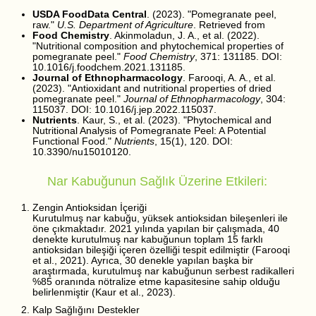
USDA FoodData Central
. (2023). "Pomegranate peel,
raw."
U.S. Department of Agriculture
. Retrieved from
Food Chemistry
. Akinmoladun, J. A., et al. (2022).
"Nutritional composition and phytochemical properties of
pomegranate peel."
Food Chemistry
, 371: 131185. DOI:
10.1016/j.foodchem.2021.131185.
Journal of Ethnopharmacology
. Farooqi, A. A., et al.
(2023). "Antioxidant and nutritional properties of dried
pomegranate peel."
Journal of Ethnopharmacology
, 304:
115037. DOI: 10.1016/j.jep.2022.115037.
Nutrients
. Kaur, S., et al. (2023). "Phytochemical and
Nutritional Analysis of Pomegranate Peel: A Potential
Functional Food."
Nutrients
, 15(1), 120. DOI:
10.3390/nu15010120.
Nar Kabuğunun Sağlık Üzerine Etkileri:
Zengin Antioksidan İçeriği
Kurutulmuş nar kabuğu, yüksek antioksidan bileşenleri ile
öne çıkmaktadır. 2021 yılında yapılan bir çalışmada, 40
denekte kurutulmuş nar kabuğunun toplam 15 farklı
antioksidan bileşiği içeren özelliği tespit edilmiştir (Farooqi
et al., 2021). Ayrıca, 30 denekle yapılan başka bir
araştırmada, kurutulmuş nar kabuğunun serbest radikalleri
%85 oranında nötralize etme kapasitesine sahip olduğu
belirlenmiştir (Kaur et al., 2023).
Kalp Sağlığını Destekler