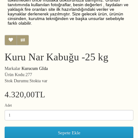
tüketmeden önce mutlaka doktorunuza danışınız. Ürünün
tanıtımında kullanılan fotoğraflar, besin değerleri , faydaları ve
yaklaşık fire oranları site ilk hazırlandığındaki veriler ve
kaynaklar derlenerek yazılmıştır. Size gelecek ürün, ürünün
cinsinden, kurutma tekniğinden ve başka unsurlar sebebiyle
farklı olabilir.
Kuru Nar Kabuğu -25 kg
Markalar
Kurucum GIda
Ürün Kodu:277
Stok Durumu:Stokta var
4.320,00TL
Adet
Sepete Ekle