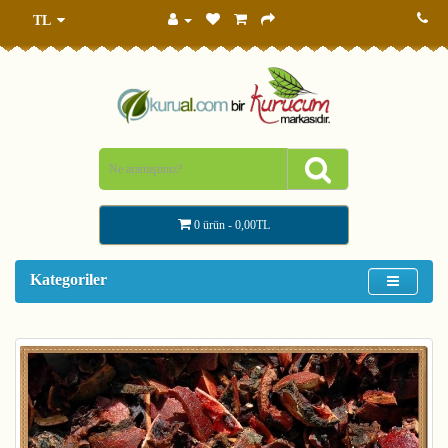
TL
0 ürün - 0,00TL
Kategoriler