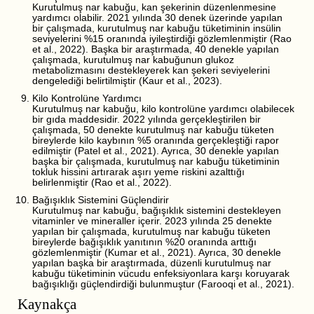
Kurutulmuş nar kabuğu, kan şekerinin düzenlenmesine
yardımcı olabilir. 2021 yılında 30 denek üzerinde yapılan
bir çalışmada, kurutulmuş nar kabuğu tüketiminin insülin
seviyelerini %15 oranında iyileştirdiği gözlemlenmiştir (Rao
et al., 2022). Başka bir araştırmada, 40 denekle yapılan
çalışmada, kurutulmuş nar kabuğunun glukoz
metabolizmasını destekleyerek kan şekeri seviyelerini
dengelediği belirtilmiştir (Kaur et al., 2023).
Kilo Kontrolüne Yardımcı
Kurutulmuş nar kabuğu, kilo kontrolüne yardımcı olabilecek
bir gıda maddesidir. 2022 yılında gerçekleştirilen bir
çalışmada, 50 denekte kurutulmuş nar kabuğu tüketen
bireylerde kilo kaybının %5 oranında gerçekleştiği rapor
edilmiştir (Patel et al., 2021). Ayrıca, 30 denekle yapılan
başka bir çalışmada, kurutulmuş nar kabuğu tüketiminin
tokluk hissini artırarak aşırı yeme riskini azalttığı
belirlenmiştir (Rao et al., 2022).
Bağışıklık Sistemini Güçlendirir
Kurutulmuş nar kabuğu, bağışıklık sistemini destekleyen
vitaminler ve mineraller içerir. 2023 yılında 25 denekte
yapılan bir çalışmada, kurutulmuş nar kabuğu tüketen
bireylerde bağışıklık yanıtının %20 oranında arttığı
gözlemlenmiştir (Kumar et al., 2021). Ayrıca, 30 denekle
yapılan başka bir araştırmada, düzenli kurutulmuş nar
kabuğu tüketiminin vücudu enfeksiyonlara karşı koruyarak
bağışıklığı güçlendirdiği bulunmuştur (Farooqi et al., 2021).
Kaynakça