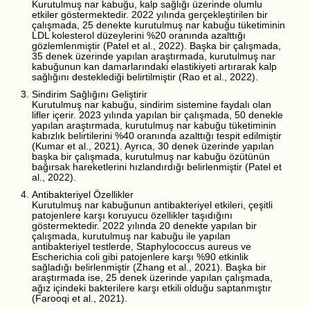
Kurutulmuş nar kabuğu, kalp sağlığı üzerinde olumlu
etkiler göstermektedir. 2022 yılında gerçekleştirilen bir
çalışmada, 25 denekte kurutulmuş nar kabuğu tüketiminin
LDL kolesterol düzeylerini %20 oranında azalttığı
gözlemlenmiştir (Patel et al., 2022). Başka bir çalışmada,
35 denek üzerinde yapılan araştırmada, kurutulmuş nar
kabuğunun kan damarlarındaki elastikiyeti artırarak kalp
sağlığını desteklediği belirtilmiştir (Rao et al., 2022).
Sindirim Sağlığını Geliştirir
Kurutulmuş nar kabuğu, sindirim sistemine faydalı olan
lifler içerir. 2023 yılında yapılan bir çalışmada, 50 denekle
yapılan araştırmada, kurutulmuş nar kabuğu tüketiminin
kabızlık belirtilerini %40 oranında azalttığı tespit edilmiştir
(Kumar et al., 2021). Ayrıca, 30 denek üzerinde yapılan
başka bir çalışmada, kurutulmuş nar kabuğu özütünün
bağırsak hareketlerini hızlandırdığı belirlenmiştir (Patel et
al., 2022).
Antibakteriyel Özellikler
Kurutulmuş nar kabuğunun antibakteriyel etkileri, çeşitli
patojenlere karşı koruyucu özellikler taşıdığını
göstermektedir. 2022 yılında 20 denekte yapılan bir
çalışmada, kurutulmuş nar kabuğu ile yapılan
antibakteriyel testlerde, Staphylococcus aureus ve
Escherichia coli gibi patojenlere karşı %90 etkinlik
sağladığı belirlenmiştir (Zhang et al., 2021). Başka bir
araştırmada ise, 25 denek üzerinde yapılan çalışmada,
ağız içindeki bakterilere karşı etkili olduğu saptanmıştır
(Farooqi et al., 2021).