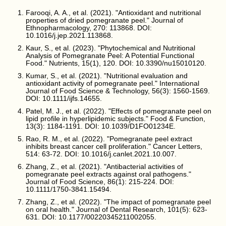
Farooqi, A. A., et al. (2021). "Antioxidant and nutritional
properties of dried pomegranate peel." Journal of
Ethnopharmacology, 270: 113868. DOI:
10.1016/j.jep.2021.113868.
Kaur, S., et al. (2023). "Phytochemical and Nutritional
Analysis of Pomegranate Peel: A Potential Functional
Food." Nutrients, 15(1), 120. DOI: 10.3390/nu15010120.
Kumar, S., et al. (2021). "Nutritional evaluation and
antioxidant activity of pomegranate peel." International
Journal of Food Science & Technology, 56(3): 1560-1569.
DOI: 10.1111/ijfs.14655.
Patel, M. J., et al. (2022). "Effects of pomegranate peel on
lipid profile in hyperlipidemic subjects." Food & Function,
13(3): 1184-1191. DOI: 10.1039/D1FO01234E.
Rao, R. M., et al. (2022). "Pomegranate peel extract
inhibits breast cancer cell proliferation." Cancer Letters,
514: 63-72. DOI: 10.1016/j.canlet.2021.10.007.
Zhang, Z., et al. (2021). "Antibacterial activities of
pomegranate peel extracts against oral pathogens."
Journal of Food Science, 86(1): 215-224. DOI:
10.1111/1750-3841.15494.
Zhang, Z., et al. (2022). "The impact of pomegranate peel
on oral health." Journal of Dental Research, 101(5): 623-
631. DOI: 10.1177/00220345211002055.