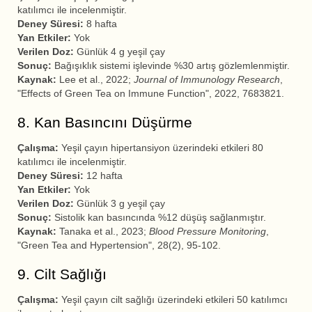
katılımcı ile incelenmiştir.
Deney Süresi:
8 hafta
Yan Etkiler:
Yok
Verilen Doz:
Günlük 4 g yeşil çay
Sonuç:
Bağışıklık sistemi işlevinde %30 artış gözlemlenmiştir.
Kaynak:
Lee et al., 2022;
Journal of Immunology Research
,
"Effects of Green Tea on Immune Function", 2022, 7683821.
8. Kan Basıncını Düşürme
Çalışma:
Yeşil çayın hipertansiyon üzerindeki etkileri 80
katılımcı ile incelenmiştir.
Deney Süresi:
12 hafta
Yan Etkiler:
Yok
Verilen Doz:
Günlük 3 g yeşil çay
Sonuç:
Sistolik kan basıncında %12 düşüş sağlanmıştır.
Kaynak:
Tanaka et al., 2023;
Blood Pressure Monitoring
,
"Green Tea and Hypertension", 28(2), 95-102.
9. Cilt Sağlığı
Çalışma:
Yeşil çayın cilt sağlığı üzerindeki etkileri 50 katılımcı