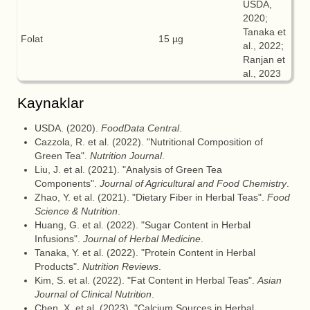
USDA,
2020;
Tanaka et
Folat
15 µg
al., 2022;
Ranjan et
al., 2023
Kaynaklar
USDA. (2020).
FoodData Central
.
Cazzola, R. et al. (2022). "Nutritional Composition of
Green Tea".
Nutrition Journal
.
Liu, J. et al. (2021). "Analysis of Green Tea
Components".
Journal of Agricultural and Food Chemistry
.
Zhao, Y. et al. (2021). "Dietary Fiber in Herbal Teas".
Food
Science & Nutrition
.
Huang, G. et al. (2022). "Sugar Content in Herbal
Infusions".
Journal of Herbal Medicine
.
Tanaka, Y. et al. (2022). "Protein Content in Herbal
Products".
Nutrition Reviews
.
Kim, S. et al. (2022). "Fat Content in Herbal Teas".
Asian
Journal of Clinical Nutrition
.
Chen, X. et al. (2023). "Calcium Sources in Herbal