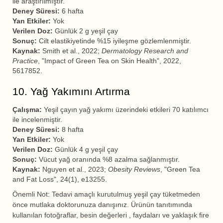
ile araştırılmıştır.
Deney Süresi:
6 hafta
Yan Etkiler:
Yok
Verilen Doz:
Günlük 2 g yeşil çay
Sonuç:
Cilt elastikiyetinde %15 iyileşme gözlemlenmiştir.
Kaynak:
Smith et al., 2022;
Dermatology Research and
Practice
, "Impact of Green Tea on Skin Health", 2022,
5617852.
10. Yağ Yakımını Artırma
Çalışma:
Yeşil çayın yağ yakımı üzerindeki etkileri 70 katılımcı
ile incelenmiştir.
Deney Süresi:
8 hafta
Yan Etkiler:
Yok
Verilen Doz:
Günlük 4 g yeşil çay
Sonuç:
Vücut yağ oranında %8 azalma sağlanmıştır.
Kaynak:
Nguyen et al., 2023;
Obesity Reviews
, "Green Tea
and Fat Loss", 24(1), e13255.
Önemli Not: Tedavi amaçlı kurutulmuş yeşil çay tüketmeden
önce mutlaka doktorunuza danışınız. Ürünün tanıtımında
kullanılan fotoğraflar, besin değerleri , faydaları ve yaklaşık fire