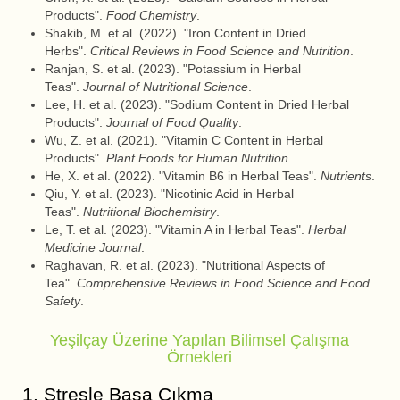
Products".
Food Chemistry
.
Shakib, M. et al. (2022). "Iron Content in Dried
Herbs".
Critical Reviews in Food Science and Nutrition
.
Ranjan, S. et al. (2023). "Potassium in Herbal
Teas".
Journal of Nutritional Science
.
Lee, H. et al. (2023). "Sodium Content in Dried Herbal
Products".
Journal of Food Quality
.
Wu, Z. et al. (2021). "Vitamin C Content in Herbal
Products".
Plant Foods for Human Nutrition
.
He, X. et al. (2022). "Vitamin B6 in Herbal Teas".
Nutrients
.
Qiu, Y. et al. (2023). "Nicotinic Acid in Herbal
Teas".
Nutritional Biochemistry
.
Le, T. et al. (2023). "Vitamin A in Herbal Teas".
Herbal
Medicine Journal
.
Raghavan, R. et al. (2023). "Nutritional Aspects of
Tea".
Comprehensive Reviews in Food Science and Food
Safety
.
Yeşilçay Üzerine Yapılan Bilimsel Çalışma
Örnekleri
1. Stresle Başa Çıkma