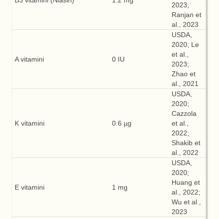
B3 vitamini (Niasin)
1.2 mg
2023;
Ranjan et
al., 2023
USDA,
2020; Le
et al.,
A vitamini
0 IU
2023;
Zhao et
al., 2021
USDA,
2020;
Cazzola
K vitamini
0.6 µg
et al.,
2022;
Shakib et
al., 2022
USDA,
2020;
Huang et
E vitamini
1 mg
al., 2022;
Wu et al.,
2023