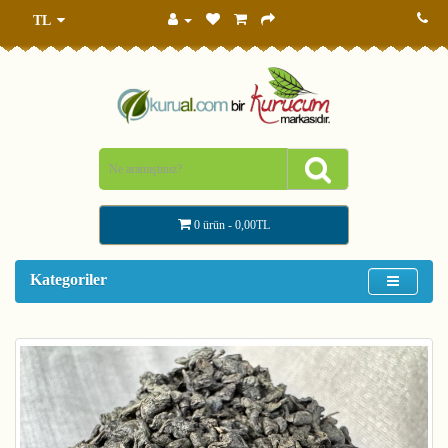
TL
0 ürün - 0,00TL
Kategoriler