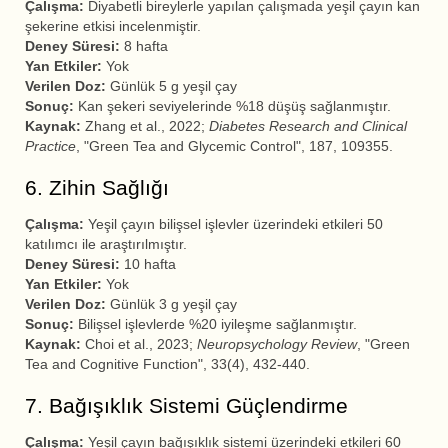
Çalışma:
Diyabetli bireylerle yapılan çalışmada yeşil çayın kan
şekerine etkisi incelenmiştir.
Deney Süresi:
8 hafta
Yan Etkiler:
Yok
Verilen Doz:
Günlük 5 g yeşil çay
Sonuç:
Kan şekeri seviyelerinde %18 düşüş sağlanmıştır.
Kaynak:
Zhang et al., 2022;
Diabetes Research and Clinical
Practice
, "Green Tea and Glycemic Control", 187, 109355.
6. Zihin Sağlığı
Çalışma:
Yeşil çayın bilişsel işlevler üzerindeki etkileri 50
katılımcı ile araştırılmıştır.
Deney Süresi:
10 hafta
Yan Etkiler:
Yok
Verilen Doz:
Günlük 3 g yeşil çay
Sonuç:
Bilişsel işlevlerde %20 iyileşme sağlanmıştır.
Kaynak:
Choi et al., 2023;
Neuropsychology Review
, "Green
Tea and Cognitive Function", 33(4), 432-440.
7. Bağışıklık Sistemi Güçlendirme
Çalışma:
Yeşil çayın bağışıklık sistemi üzerindeki etkileri 60