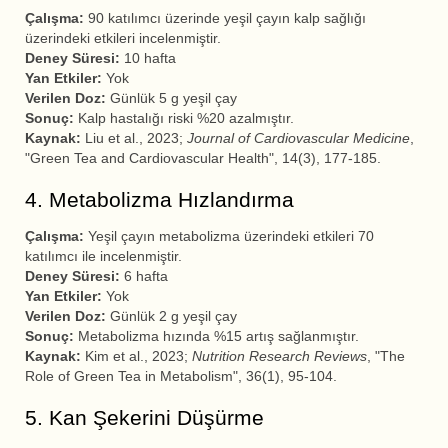
Çalışma:
90 katılımcı üzerinde yeşil çayın kalp sağlığı
üzerindeki etkileri incelenmiştir.
Deney Süresi:
10 hafta
Yan Etkiler:
Yok
Verilen Doz:
Günlük 5 g yeşil çay
Sonuç:
Kalp hastalığı riski %20 azalmıştır.
Kaynak:
Liu et al., 2023;
Journal of Cardiovascular Medicine
,
"Green Tea and Cardiovascular Health", 14(3), 177-185.
4. Metabolizma Hızlandırma
Çalışma:
Yeşil çayın metabolizma üzerindeki etkileri 70
katılımcı ile incelenmiştir.
Deney Süresi:
6 hafta
Yan Etkiler:
Yok
Verilen Doz:
Günlük 2 g yeşil çay
Sonuç:
Metabolizma hızında %15 artış sağlanmıştır.
Kaynak:
Kim et al., 2023;
Nutrition Research Reviews
, "The
Role of Green Tea in Metabolism", 36(1), 95-104.
5. Kan Şekerini Düşürme