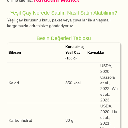
online sitemiz:
Yeşil Çay Nerede Satılır, Nasıl Satın Alabilirim?
Yeşil çay kurusunu kutu, paket veya çuvallar ile anlaşmalı
kargomuzla adresinize gönderiyoruz.
Besin Değerleri Tablosu
Kurutulmuş
Bileşen
Yeşil Çay
Kaynaklar
(100 g)
USDA,
2020;
Cazzola
Kalori
350 kcal
et al.,
2022; Wu
et al.,
2023
USDA,
2020; Liu
et al.,
Karbonhidrat
80 g
2021;