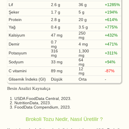
Lif
2.6 g
36 g
+1285%
Şeker
1.7 g
5 g
+194%
Protein
2.8 g
20 g
+614%
Yağ
0.4 g
3.5 g
+775%
250
Kalsiyum
47 mg
+432%
mg
0.7
Demir
4 mg
+471%
mg
316
1,300
Potasyum
+311%
mg
mg
64
Sodyum
33 mg
+94%
mg
12
C vitamini
89 mg
-87%
mg
Glisemik İndeks (GI)
Düşük
Orta
-
Besin Analizi Kaynakça
USDA FoodData Central, 2023.
NutritionData, 2023.
FoodData Compendium, 2023.
Brokoli Tozu Nedir, Nasıl Üretilir ?