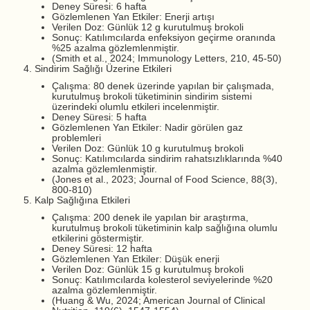
Deney Süresi: 6 hafta
Gözlemlenen Yan Etkiler: Enerji artışı
Verilen Doz: Günlük 12 g kurutulmuş brokoli
Sonuç: Katılımcılarda enfeksiyon geçirme oranında
%25 azalma gözlemlenmiştir.
(Smith et al., 2024; Immunology Letters, 210, 45-50)
Sindirim Sağlığı Üzerine Etkileri
Çalışma: 80 denek üzerinde yapılan bir çalışmada,
kurutulmuş brokoli tüketiminin sindirim sistemi
üzerindeki olumlu etkileri incelenmiştir.
Deney Süresi: 5 hafta
Gözlemlenen Yan Etkiler: Nadir görülen gaz
problemleri
Verilen Doz: Günlük 10 g kurutulmuş brokoli
Sonuç: Katılımcılarda sindirim rahatsızlıklarında %40
azalma gözlemlenmiştir.
(Jones et al., 2023; Journal of Food Science, 88(3),
800-810)
Kalp Sağlığına Etkileri
Çalışma: 200 denek ile yapılan bir araştırma,
kurutulmuş brokoli tüketiminin kalp sağlığına olumlu
etkilerini göstermiştir.
Deney Süresi: 12 hafta
Gözlemlenen Yan Etkiler: Düşük enerji
Verilen Doz: Günlük 15 g kurutulmuş brokoli
Sonuç: Katılımcılarda kolesterol seviyelerinde %20
azalma gözlemlenmiştir.
(Huang & Wu, 2024; American Journal of Clinical