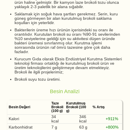
ürün haline gelmiştir. Bir kamyon taze brokoli tozu olunca
yaklaşık 2-3 paletlik bir alana sığabilir.
Saklamak için soğuk hava şartları gerekmez. Serin, kuru
güneş görmeyen bir alan kurutulmuş brokoli saklama
koşulları için yeterlidir.
Bakterilerin üreme hızı ürünün içerisindeki su oranı ile
orantılıdır. Kurutulan brokoli su oranı %90-91 sevilerinden
%10 seviyelerine geldiği için su aktivitesi düşen üründe
bakteri üremesi sınırlanmış olur. Kurutma işlemi
sonrasında ürünün raf ömrü tazesine göre çok daha
fazladır.
Kurucum Gıda olarak Eksis Endüstriyel Kurutma Sistemleri
teknoloji firması ortaklığı ile kurutulmuş brokoli ürün ve
üretim teknolojilerini geliştirmeye devam etmekteyiz.
Brokoli ile ilgili projelerimiz;
Brokoli suyu tozu üretimi.
Besin Analizi
Taze
Kurutulmuş
Besin Değeri
Brokoli
Brokoli (100
% Artış
(100 g)
g)
34
346
Kalori
+911%
kcal
kcal
Karbonhidrat
7 g
63 g
+800%