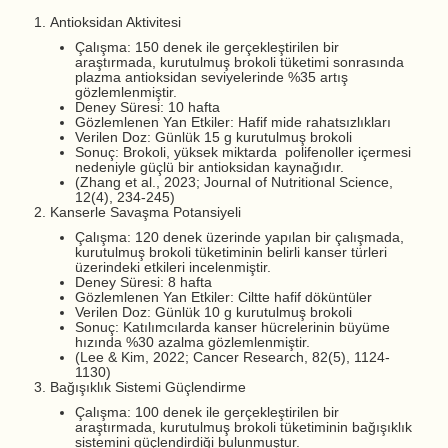
Antioksidan Aktivitesi
Çalışma: 150 denek ile gerçekleştirilen bir
araştırmada, kurutulmuş brokoli tüketimi sonrasında
plazma antioksidan seviyelerinde %35 artış
gözlemlenmiştir.
Deney Süresi: 10 hafta
Gözlemlenen Yan Etkiler: Hafif mide rahatsızlıkları
Verilen Doz: Günlük 15 g kurutulmuş brokoli
Sonuç: Brokoli, yüksek miktarda polifenoller içermesi
nedeniyle güçlü bir antioksidan kaynağıdır.
(Zhang et al., 2023; Journal of Nutritional Science,
12(4), 234-245)
Kanserle Savaşma Potansiyeli
Çalışma: 120 denek üzerinde yapılan bir çalışmada,
kurutulmuş brokoli tüketiminin belirli kanser türleri
üzerindeki etkileri incelenmiştir.
Deney Süresi: 8 hafta
Gözlemlenen Yan Etkiler: Ciltte hafif döküntüler
Verilen Doz: Günlük 10 g kurutulmuş brokoli
Sonuç: Katılımcılarda kanser hücrelerinin büyüme
hızında %30 azalma gözlemlenmiştir.
(Lee & Kim, 2022; Cancer Research, 82(5), 1124-
1130)
Bağışıklık Sistemi Güçlendirme
Çalışma: 100 denek ile gerçekleştirilen bir
araştırmada, kurutulmuş brokoli tüketiminin bağışıklık
sistemini güçlendirdiği bulunmuştur.