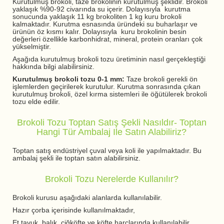
Kurutulmuş brokoli, taze brokolinin kurutulmuş şeklidir. Brokoli
yaklaşık %90-92 civarında su içerir. Dolayısıyla kurutma
sonucunda yaklaşık 11 kg brokoliten 1 kg kuru brokoli
kalmaktadır. Kurutma esnasında üründeki su buharlaşır ve
ürünün öz kısmı kalır. Dolayısıyla kuru brokolinin besin
değerleri özellikle karbonhidrat, mineral, protein oranları çok
yükselmiştir.
Aşağıda kurutulmuş brokoli tozu üretiminin nasıl gerçekleştiği
hakkında bilgi alabilirsiniz.
Kurutulmuş brokoli tozu 0-1 mm:
Taze brokoli gerekli ön
işlemlerden geçirilerek kurutulur. Kurutma sonrasında çıkan
kurutulmuş brokoli, özel kırma sistemleri ile öğütülerek brokoli
tozu elde edilir.
Brokoli Tozu Toptan Satış Şekli Nasıldır- Toptan
Hangi Tür Ambalaj Ile Satın Alabiliriz?
Toptan satış endüstriyel çuval veya koli ile yapılmaktadır. Bu
ambalaj şekli ile toptan satın alabilirsiniz.
Brokoli Tozu Nerelerde Kullanılır?
Brokoli kurusu aşağıdaki alanlarda kullanılabilir.
Hazır çorba içerisinde kullanılmaktadır,
Et tavuk, balık, çiğköfte ve köfte harçlarında kullanılabilir