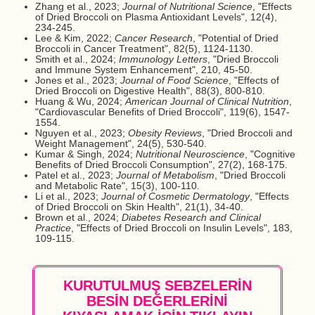
Zhang et al., 2023;
Journal of Nutritional Science
, "Effects
of Dried Broccoli on Plasma Antioxidant Levels", 12(4),
234-245.
Lee & Kim, 2022;
Cancer Research
, "Potential of Dried
Broccoli in Cancer Treatment", 82(5), 1124-1130.
Smith et al., 2024;
Immunology Letters
, "Dried Broccoli
and Immune System Enhancement", 210, 45-50.
Jones et al., 2023;
Journal of Food Science
, "Effects of
Dried Broccoli on Digestive Health", 88(3), 800-810.
Huang & Wu, 2024;
American Journal of Clinical Nutrition
,
"Cardiovascular Benefits of Dried Broccoli", 119(6), 1547-
1554.
Nguyen et al., 2023;
Obesity Reviews
, "Dried Broccoli and
Weight Management", 24(5), 530-540.
Kumar & Singh, 2024;
Nutritional Neuroscience
, "Cognitive
Benefits of Dried Broccoli Consumption", 27(2), 168-175.
Patel et al., 2023;
Journal of Metabolism
, "Dried Broccoli
and Metabolic Rate", 15(3), 100-110.
Li et al., 2023;
Journal of Cosmetic Dermatology
, "Effects
of Dried Broccoli on Skin Health", 21(1), 34-40.
Brown et al., 2024;
Diabetes Research and Clinical
Practice
, "Effects of Dried Broccoli on Insulin Levels", 183,
109-115.
KURUTULMUŞ SEBZELERİN
BESİN DEĞERLERİNİ