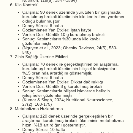
Nutrition, 119(6), 1547-1554)
Kilo Kontrolü
Çalışma: 90 denek üzerinde yürütülen bir çalışmada,
kurutulmuş brokoli tüketiminin kilo kontrolüne yardımcı
olduğu bulunmuştur.
Deney Süresi: 8 hafta
Gözlemlenen Yan Etkiler: İştah kaybı
Verilen Doz: Günlük 10 g kurutulmuş brokoli
Sonuç: Katılımcıların %30'unda kilo kaybı
gözlemlenmiştir.
(Nguyen et al., 2023; Obesity Reviews, 24(5), 530-
540)
Zihin Sağlığı Üzerine Etkileri
Çalışma: 70 denek ile gerçekleştirilen bir araştırma,
kurutulmuş brokoli tüketiminin bilişsel fonksiyonları
%15 oranında artırdığını göstermiştir.
Deney Süresi: 6 hafta
Gözlemlenen Yan Etkiler: Dikkat dağınıklığı
Verilen Doz: Günlük 8 g kurutulmuş brokoli
Sonuç: Katılımcılarda bilişsel işlevlerde belirgin
iyileşmeler gözlemlenmiştir.
(Kumar & Singh, 2024; Nutritional Neuroscience,
27(2), 168-175)
Metabolizma Hızlandırma
Çalışma: 120 denek üzerinde gerçekleştirilen bir
araştırma, kurutulmuş brokoli tüketiminin metabolizma
hızını %18 artırdığını göstermiştir.
Deney Süresi: 10 hafta