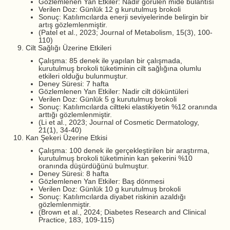
Gözlemlenen Yan Etkiler: Nadir görülen mide bulantısı
Verilen Doz: Günlük 12 g kurutulmuş brokoli
Sonuç: Katılımcılarda enerji seviyelerinde belirgin bir
artış gözlemlenmiştir.
(Patel et al., 2023; Journal of Metabolism, 15(3), 100-
110)
Cilt Sağlığı Üzerine Etkileri
Çalışma: 85 denek ile yapılan bir çalışmada,
kurutulmuş brokoli tüketiminin cilt sağlığına olumlu
etkileri olduğu bulunmuştur.
Deney Süresi: 7 hafta
Gözlemlenen Yan Etkiler: Nadir cilt döküntüleri
Verilen Doz: Günlük 5 g kurutulmuş brokoli
Sonuç: Katılımcılarda ciltteki elastikiyetin %12 oranında
arttığı gözlemlenmiştir.
(Li et al., 2023; Journal of Cosmetic Dermatology,
21(1), 34-40)
Kan Şekeri Üzerine Etkisi
Çalışma: 100 denek ile gerçekleştirilen bir araştırma,
kurutulmuş brokoli tüketiminin kan şekerini %10
oranında düşürdüğünü bulmuştur.
Deney Süresi: 8 hafta
Gözlemlenen Yan Etkiler: Baş dönmesi
Verilen Doz: Günlük 10 g kurutulmuş brokoli
Sonuç: Katılımcılarda diyabet riskinin azaldığı
gözlemlenmiştir.
(Brown et al., 2024; Diabetes Research and Clinical
Practice, 183, 109-115)