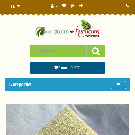
TL
0 ürün - 0,00TL
Kategoriler