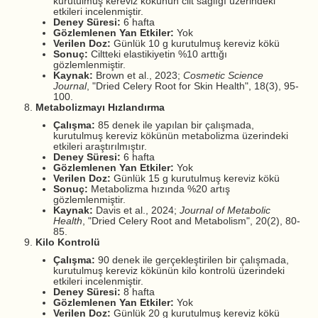
kurutulmuş kereviz kökünün cilt sağlığı üzerindeki
etkileri incelenmiştir.
Deney Süresi:
6 hafta
Gözlemlenen Yan Etkiler:
Yok
Verilen Doz:
Günlük 10 g kurutulmuş kereviz kökü
Sonuç:
Ciltteki elastikiyetin %10 arttığı
gözlemlenmiştir.
Kaynak:
Brown et al., 2023;
Cosmetic Science
Journal
, "Dried Celery Root for Skin Health", 18(3), 95-
100.
Metabolizmayı Hızlandırma
Çalışma:
85 denek ile yapılan bir çalışmada,
kurutulmuş kereviz kökünün metabolizma üzerindeki
etkileri araştırılmıştır.
Deney Süresi:
6 hafta
Gözlemlenen Yan Etkiler:
Yok
Verilen Doz:
Günlük 15 g kurutulmuş kereviz kökü
Sonuç:
Metabolizma hızında %20 artış
gözlemlenmiştir.
Kaynak:
Davis et al., 2024;
Journal of Metabolic
Health
, "Dried Celery Root and Metabolism", 20(2), 80-
85.
Kilo Kontrolü
Çalışma:
90 denek ile gerçekleştirilen bir çalışmada,
kurutulmuş kereviz kökünün kilo kontrolü üzerindeki
etkileri incelenmiştir.
Deney Süresi:
8 hafta
Gözlemlenen Yan Etkiler:
Yok
Verilen Doz:
Günlük 20 g kurutulmuş kereviz kökü