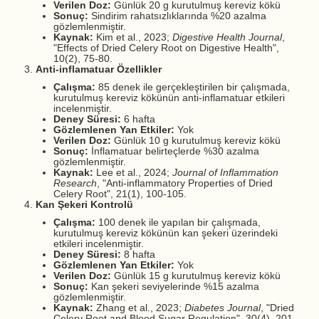
Verilen Doz:
Günlük 20 g kurutulmuş kereviz kökü
Sonuç:
Sindirim rahatsızlıklarında %20 azalma
gözlemlenmiştir.
Kaynak:
Kim et al., 2023;
Digestive Health Journal
,
"Effects of Dried Celery Root on Digestive Health",
10(2), 75-80.
Anti-inflamatuar Özellikler
Çalışma:
85 denek ile gerçekleştirilen bir çalışmada,
kurutulmuş kereviz kökünün anti-inflamatuar etkileri
incelenmiştir.
Deney Süresi:
6 hafta
Gözlemlenen Yan Etkiler:
Yok
Verilen Doz:
Günlük 10 g kurutulmuş kereviz kökü
Sonuç:
İnflamatuar belirteçlerde %30 azalma
gözlemlenmiştir.
Kaynak:
Lee et al., 2024;
Journal of Inflammation
Research
, "Anti-inflammatory Properties of Dried
Celery Root", 21(1), 100-105.
Kan Şekeri Kontrolü
Çalışma:
100 denek ile yapılan bir çalışmada,
kurutulmuş kereviz kökünün kan şekeri üzerindeki
etkileri incelenmiştir.
Deney Süresi:
8 hafta
Gözlemlenen Yan Etkiler:
Yok
Verilen Doz:
Günlük 15 g kurutulmuş kereviz kökü
Sonuç:
Kan şekeri seviyelerinde %15 azalma
gözlemlenmiştir.
Kaynak:
Zhang et al., 2023;
Diabetes Journal
, "Dried
Celery Root and Blood Sugar Regulation", 30(4), 201-