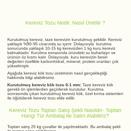
Kereviz Tozu Nedir, Nasıl Üretilir ?
Kurutulmuş kereviz, taze kerevizin kurutulmuş şeklidir. Kereviz
yaklaşık %90-95 civarında su içerir. Dolayısıyla kurutma
sonucunda yaklaşık 10-15 kg kerevizden 1 kg kuru kereviz
kalmaktadır. Kurutma esnasında üründeki su buharlaşır ve
ürünün öz kısmı kalır. Dolayısıyla kuru kerevizin besin
değerleri özellikle karbonhidrat, mineral, protein oranları çok
yükselmiştir.
Aşağıda kereviz kök tozu üretiminin nasıl gerçekleştiği
hakkında bilgi alabilirsiniz.
Kurutulmuş kereviz kök tozu 0-1 mm:
Taze kereviz kök
gerekli ön işlemlerden geçirilerek kurutulur. Kurutma
sonrasında çıkan kurutulmuş kereviz kök, özel kırma sistemleri
ile öğütülerek kereviz tozu elde edilir.
Kereviz Tozu Toptan Satış Şekli Nasıldır- Toptan
Hangi Tür Ambalaj Ile Satın Alabiliriz?
Toptan satış 25 kg çuvallar ile yapılmaktadır. Bu ambalaj şekli