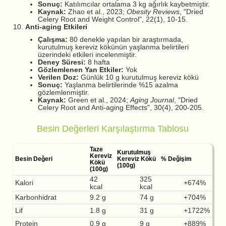
Sonuç:
Katılımcılar ortalama 3 kg ağırlık kaybetmiştir.
Kaynak:
Zhao et al., 2023;
Obesity Reviews
, "Dried
Celery Root and Weight Control", 22(1), 10-15.
Anti-aging Etkileri
Çalışma:
80 denekle yapılan bir araştırmada,
kurutulmuş kereviz kökünün yaşlanma belirtileri
üzerindeki etkileri incelenmiştir.
Deney Süresi:
8 hafta
Gözlemlenen Yan Etkiler:
Yok
Verilen Doz:
Günlük 10 g kurutulmuş kereviz kökü
Sonuç:
Yaşlanma belirtilerinde %15 azalma
gözlemlenmiştir.
Kaynak:
Green et al., 2024;
Aging Journal
, "Dried
Celery Root and Anti-aging Effects", 30(4), 200-205.
Besin Değerleri Karşılaştırma Tablosu
Taze
Kurutulmuş
Kereviz
Besin Değeri
Kereviz Kökü
% Değişim
Kökü
(100g)
(100g)
42
325
Kalori
+674%
kcal
kcal
Karbonhidrat
9.2 g
74 g
+704%
Lif
1.8 g
31 g
+1722%
Protein
0.9 g
9 g
+889%