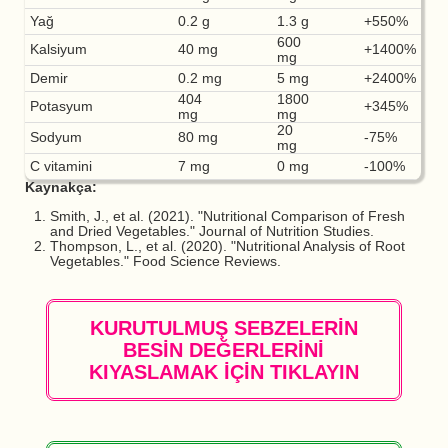
Yağ
0.2 g
1.3 g
+550%
600
Kalsiyum
40 mg
+1400%
mg
Demir
0.2 mg
5 mg
+2400%
404
1800
Potasyum
+345%
mg
mg
20
Sodyum
80 mg
-75%
mg
C vitamini
7 mg
0 mg
-100%
Kaynakça:
Smith, J., et al. (2021). "Nutritional Comparison of Fresh
and Dried Vegetables." Journal of Nutrition Studies.
Thompson, L., et al. (2020). "Nutritional Analysis of Root
Vegetables." Food Science Reviews.
KURUTULMUŞ SEBZELERİN
BESİN DEĞERLERİNİ
KIYASLAMAK İÇİN TIKLAYIN