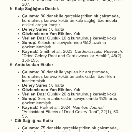
207.
Kalp Sağlığına Destek
Çalışma:
80 denek ile gerçekleştirilen bir çalışmada,
kurutulmuş kereviz kökünün kalp sağlığı üzerindeki
etkileri araştırılmıştır.
Deney Süresi:
6 hafta
Gözlemlenen Yan Etkiler:
Yok
Verilen Doz:
Günlük 10 g kurutulmuş kereviz kökü
Sonuç:
Kolesterol seviyelerinde %12 azalma
gözlemlenmiştir.
Kaynak:
Smith et al., 2023;
Cardiovascular Research
,
"Dried Celery Root and Cardiovascular Health", 45(2),
150-155.
Antioksidan Etkiler
Çalışma:
90 denek ile yapılan bir araştırmada,
kurutulmuş kereviz kökünün antioksidan özellikleri
incelenmiştir.
Deney Süresi:
8 hafta
Gözlemlenen Yan Etkiler:
Yok
Verilen Doz:
Günlük 20 g kurutulmuş kereviz kökü
Sonuç:
Serum antioksidan seviyelerinde %25 artış
gözlemlenmiştir.
Kaynak:
Park et al., 2024;
Nutrition Journal
,
"Antioxidant Effects of Dried Celery Root", 22(1), 50-
55.
Cilt Sağlığına Katkı
Çalışma:
75 denekle gerçekleştirilen bir çalışmada,