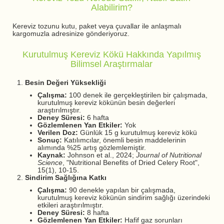
Alabilirim?
Kereviz tozunu kutu, paket veya çuvallar ile anlaşmalı
kargomuzla adresinize gönderiyoruz.
Kurutulmuş Kereviz Kökü Hakkında Yapılmış
Bilimsel Araştırmalar
Besin Değeri Yüksekliği
Çalışma:
100 denek ile gerçekleştirilen bir çalışmada,
kurutulmuş kereviz kökünün besin değerleri
araştırılmıştır.
Deney Süresi:
6 hafta
Gözlemlenen Yan Etkiler:
Yok
Verilen Doz:
Günlük 15 g kurutulmuş kereviz kökü
Sonuç:
Katılımcılar, önemli besin maddelerinin
alımında %25 artış gözlemlemiştir.
Kaynak:
Johnson et al., 2024;
Journal of Nutritional
Science
, "Nutritional Benefits of Dried Celery Root",
15(1), 10-15.
Sindirim Sağlığına Katkı
Çalışma:
90 denekle yapılan bir çalışmada,
kurutulmuş kereviz kökünün sindirim sağlığı üzerindeki
etkileri araştırılmıştır.
Deney Süresi:
8 hafta
Gözlemlenen Yan Etkiler:
Hafif gaz sorunları