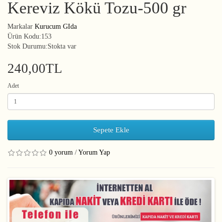
Kereviz Kökü Tozu-500 gr
Markalar
Kurucum GIda
Ürün Kodu:153
Stok Durumu:Stokta var
240,00TL
Adet
Sepete Ekle
0 yorum
/
Yorum Yap