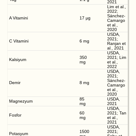
2021
Lim et al.,
2022;
Sánchez-
A Vitamini
17 µg
Camargo
et al.,
2020
USDA,
2021;
C Vitamini
6 mg
Ranjan et
al., 2021
USDA,
350
2021; Lim
Kalsiyum
mg
et al.,
2022
USDA,
2021;
Sánchez-
Demir
8 mg
Camargo
et al.,
2020
85
USDA,
Magnezyum
mg
2021
USDA,
60
2021; Tan
Fosfor
mg
et al.,
2021
USDA,
1500
2021;
Potasyum