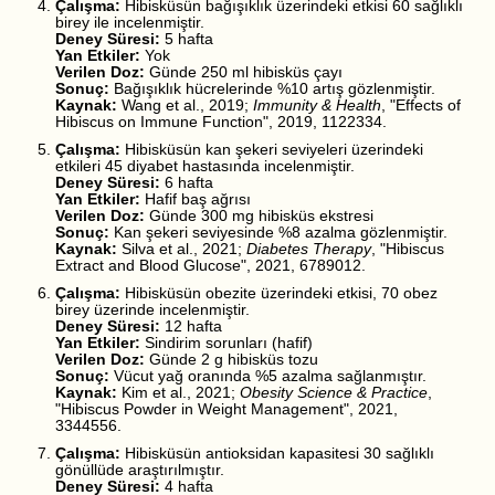
Çalışma:
Hibisküsün bağışıklık üzerindeki etkisi 60 sağlıklı
birey ile incelenmiştir.
Deney Süresi:
5 hafta
Yan Etkiler:
Yok
Verilen Doz:
Günde 250 ml hibisküs çayı
Sonuç:
Bağışıklık hücrelerinde %10 artış gözlenmiştir.
Kaynak:
Wang et al., 2019;
Immunity & Health
, "Effects of
Hibiscus on Immune Function", 2019, 1122334.
Çalışma:
Hibisküsün kan şekeri seviyeleri üzerindeki
etkileri 45 diyabet hastasında incelenmiştir.
Deney Süresi:
6 hafta
Yan Etkiler:
Hafif baş ağrısı
Verilen Doz:
Günde 300 mg hibisküs ekstresi
Sonuç:
Kan şekeri seviyesinde %8 azalma gözlenmiştir.
Kaynak:
Silva et al., 2021;
Diabetes Therapy
, "Hibiscus
Extract and Blood Glucose", 2021, 6789012.
Çalışma:
Hibisküsün obezite üzerindeki etkisi, 70 obez
birey üzerinde incelenmiştir.
Deney Süresi:
12 hafta
Yan Etkiler:
Sindirim sorunları (hafif)
Verilen Doz:
Günde 2 g hibisküs tozu
Sonuç:
Vücut yağ oranında %5 azalma sağlanmıştır.
Kaynak:
Kim et al., 2021;
Obesity Science & Practice
,
"Hibiscus Powder in Weight Management", 2021,
3344556.
Çalışma:
Hibisküsün antioksidan kapasitesi 30 sağlıklı
gönüllüde araştırılmıştır.
Deney Süresi:
4 hafta