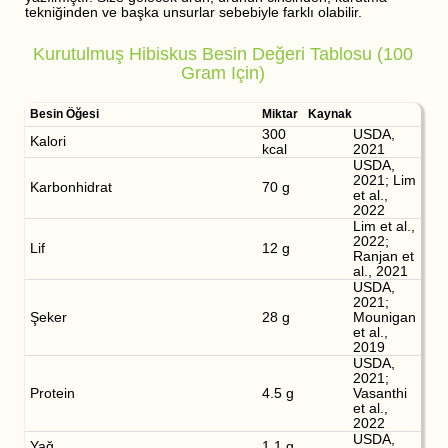
tekniğinden ve başka unsurlar sebebiyle farklı olabilir.
Kurutulmuş Hibiskus Besin Değeri Tablosu (100
Gram Için)
Besin Öğesi
Miktar
Kaynak
300
USDA,
Kalori
kcal
2021
USDA,
2021; Lim
Karbonhidrat
70 g
et al.,
2022
Lim et al.,
2022;
Lif
12 g
Ranjan et
al., 2021
USDA,
2021;
Şeker
28 g
Mounigan
et al.,
2019
USDA,
2021;
Protein
4.5 g
Vasanthi
et al.,
2022
USDA,
Yağ
1.1 g