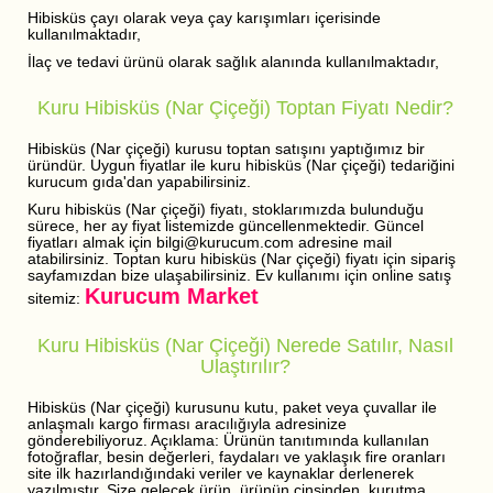
Hibisküs çayı olarak veya çay karışımları içerisinde
kullanılmaktadır,
İlaç ve tedavi ürünü olarak sağlık alanında kullanılmaktadır,
Kuru Hibisküs (Nar Çiçeği) Toptan Fiyatı Nedir?
Hibisküs (Nar çiçeği) kurusu toptan satışını yaptığımız bir
üründür. Uygun fiyatlar ile kuru hibisküs (Nar çiçeği) tedariğini
kurucum gıda'dan yapabilirsiniz.
Kuru hibisküs (Nar çiçeği) fiyatı, stoklarımızda bulunduğu
sürece, her ay fiyat listemizde güncellenmektedir. Güncel
fiyatları almak için bilgi@kurucum.com adresine mail
atabilirsiniz. Toptan kuru hibisküs (Nar çiçeği) fiyatı için sipariş
sayfamızdan bize ulaşabilirsiniz. Ev kullanımı için online satış
Kurucum Market
sitemiz:
Kuru Hibisküs (Nar Çiçeği) Nerede Satılır, Nasıl
Ulaştırılır?
Hibisküs (Nar çiçeği) kurusunu kutu, paket veya çuvallar ile
anlaşmalı kargo firması aracılığıyla adresinize
gönderebiliyoruz. Açıklama: Ürünün tanıtımında kullanılan
fotoğraflar, besin değerleri, faydaları ve yaklaşık fire oranları
site ilk hazırlandığındaki veriler ve kaynaklar derlenerek
yazılmıştır. Size gelecek ürün, ürünün cinsinden, kurutma