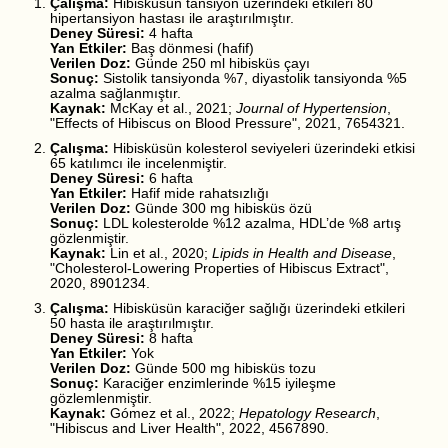
Çalışma:
Hibisküsün tansiyon üzerindeki etkileri 80
hipertansiyon hastası ile araştırılmıştır.
Deney Süresi:
4 hafta
Yan Etkiler:
Baş dönmesi (hafif)
Verilen Doz:
Günde 250 ml hibisküs çayı
Sonuç:
Sistolik tansiyonda %7, diyastolik tansiyonda %5
azalma sağlanmıştır.
Kaynak:
McKay et al., 2021;
Journal of Hypertension
,
"Effects of Hibiscus on Blood Pressure", 2021, 7654321.
Çalışma:
Hibisküsün kolesterol seviyeleri üzerindeki etkisi
65 katılımcı ile incelenmiştir.
Deney Süresi:
6 hafta
Yan Etkiler:
Hafif mide rahatsızlığı
Verilen Doz:
Günde 300 mg hibisküs özü
Sonuç:
LDL kolesterolde %12 azalma, HDL’de %8 artış
gözlenmiştir.
Kaynak:
Lin et al., 2020;
Lipids in Health and Disease
,
"Cholesterol-Lowering Properties of Hibiscus Extract",
2020, 8901234.
Çalışma:
Hibisküsün karaciğer sağlığı üzerindeki etkileri
50 hasta ile araştırılmıştır.
Deney Süresi:
8 hafta
Yan Etkiler:
Yok
Verilen Doz:
Günde 500 mg hibisküs tozu
Sonuç:
Karaciğer enzimlerinde %15 iyileşme
gözlemlenmiştir.
Kaynak:
Gómez et al., 2022;
Hepatology Research
,
"Hibiscus and Liver Health", 2022, 4567890.