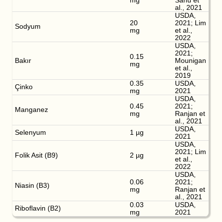
mg
Sahu et
al., 2021
USDA,
20
2021; Lim
Sodyum
mg
et al.,
2022
USDA,
2021;
0.15
Bakır
Mounigan
mg
et al.,
2019
0.35
USDA,
Çinko
mg
2021
USDA,
0.45
2021;
Manganez
mg
Ranjan et
al., 2021
USDA,
Selenyum
1 µg
2021
USDA,
2021; Lim
Folik Asit (B9)
2 µg
et al.,
2022
USDA,
0.06
2021;
Niasin (B3)
mg
Ranjan et
al., 2021
0.03
USDA,
Riboflavin (B2)
mg
2021