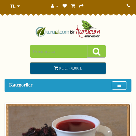
TL
0 ürün - 0,00TL
Kategoriler