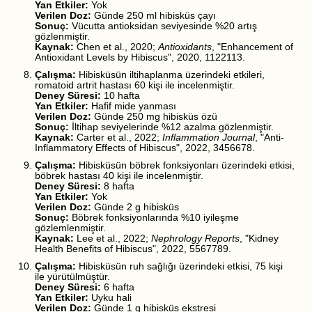
Yan Etkiler:
Yok
Verilen Doz:
Günde 250 ml hibisküs çayı
Sonuç:
Vücutta antioksidan seviyesinde %20 artış
gözlenmiştir.
Kaynak:
Chen et al., 2020;
Antioxidants
, "Enhancement of
Antioxidant Levels by Hibiscus", 2020, 1122113.
Çalışma:
Hibisküsün iltihaplanma üzerindeki etkileri,
romatoid artrit hastası 60 kişi ile incelenmiştir.
Deney Süresi:
10 hafta
Yan Etkiler:
Hafif mide yanması
Verilen Doz:
Günde 250 mg hibisküs özü
Sonuç:
İltihap seviyelerinde %12 azalma gözlenmiştir.
Kaynak:
Carter et al., 2022;
Inflammation Journal
, "Anti-
Inflammatory Effects of Hibiscus", 2022, 3456678.
Çalışma:
Hibisküsün böbrek fonksiyonları üzerindeki etkisi,
böbrek hastası 40 kişi ile incelenmiştir.
Deney Süresi:
8 hafta
Yan Etkiler:
Yok
Verilen Doz:
Günde 2 g hibisküs
Sonuç:
Böbrek fonksiyonlarında %10 iyileşme
gözlemlenmiştir.
Kaynak:
Lee et al., 2022;
Nephrology Reports
, "Kidney
Health Benefits of Hibiscus", 2022, 5567789.
Çalışma:
Hibisküsün ruh sağlığı üzerindeki etkisi, 75 kişi
ile yürütülmüştür.
Deney Süresi:
6 hafta
Yan Etkiler:
Uyku hali
Verilen Doz:
Günde 1 g hibisküs ekstresi