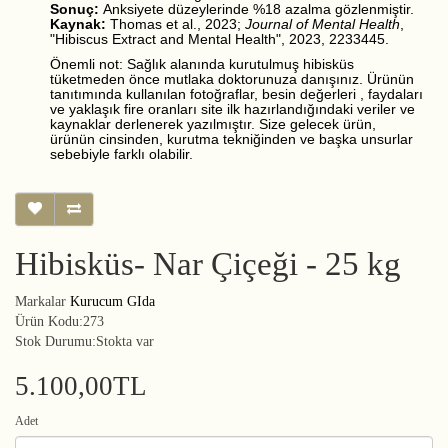
Sonuç:
Anksiyete düzeylerinde %18 azalma gözlenmiştir.
Kaynak:
Thomas et al., 2023;
Journal of Mental Health
,
"Hibiscus Extract and Mental Health", 2023, 2233445.
Önemli not: Sağlık alanında kurutulmuş hibisküs
tüketmeden önce mutlaka doktorunuza danışınız. Ürünün
tanıtımında kullanılan fotoğraflar, besin değerleri , faydaları
ve yaklaşık fire oranları site ilk hazırlandığındaki veriler ve
kaynaklar derlenerek yazılmıştır. Size gelecek ürün,
ürünün cinsinden, kurutma tekniğinden ve başka unsurlar
sebebiyle farklı olabilir.
Hibisküs- Nar Çiçeği - 25 kg
Markalar
Kurucum GIda
Ürün Kodu:273
Stok Durumu:Stokta var
5.100,00TL
Adet