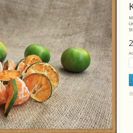
M
Ü
S
Ad