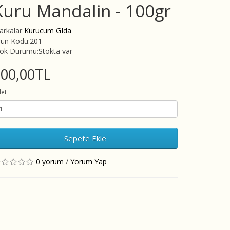
Kuru Mandalin - 100gr
arkalar
Kurucum GIda
rün Kodu:201
tok Durumu:Stokta var
200,00TL
et
Sepete Ekle
0 yorum
/
Yorum Yap