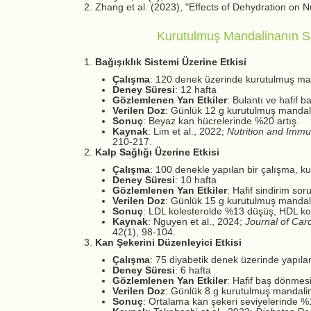
Zhang et al. (2023), "Effects of Dehydration on Nu
Kurutulmuş Mandalinanın S
Bağışıklık Sistemi Üzerine Etkisi
Çalışma
: 120 denek üzerinde kurutulmuş mand
Deney Süresi
: 12 hafta
Gözlemlenen Yan Etkiler
: Bulantı ve hafif b
Verilen Doz
: Günlük 12 g kurutulmuş mandal
Sonuç
: Beyaz kan hücrelerinde %20 artış.
Kaynak
: Lim et al., 2022;
Nutrition and Imm
210-217.
Kalp Sağlığı Üzerine Etkisi
Çalışma
: 100 denekle yapılan bir çalışma, kuru
Deney Süresi
: 10 hafta
Gözlemlenen Yan Etkiler
: Hafif sindirim sor
Verilen Doz
: Günlük 15 g kurutulmuş mandal
Sonuç
: LDL kolesterolde %13 düşüş, HDL kol
Kaynak
: Nguyen et al., 2024;
Journal of Card
42(1), 98-104.
Kan Şekerini Düzenleyici Etkisi
Çalışma
: 75 diyabetik denek üzerinde yapılan
Deney Süresi
: 6 hafta
Gözlemlenen Yan Etkiler
: Hafif baş dönmes
Verilen Doz
: Günlük 8 g kurutulmuş mandali
Sonuç
: Ortalama kan şekeri seviyelerinde 