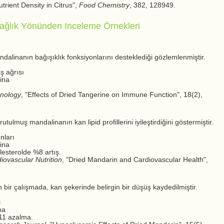
trient Density in Citrus",
Food Chemistry
, 382, 128949.
ağlık Yönünden Inceleme Örnekleri
alinanın bağışıklık fonksiyonlarını desteklediği gözlemlenmiştir.
aş ağrısı
ina
unology
, "Effects of Dried Tangerine on Immune Function", 18(2),
tulmuş mandalinanın kan lipid profillerini iyileştirdiğini göstermiştir.
unları
ina
esterolde %8 artış.
iovascular Nutrition
, "Dried Mandarin and Cardiovascular Health",
 bir çalışmada, kan şekerinde belirgin bir düşüş kaydedilmiştir.
i
na
%11 azalma.