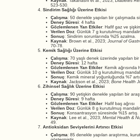
Kaynak
: Takahashi et al., 2023;
Diabetes Re
523-530.
Sindirim Sağlığı Üzerine Etkisi
Çalışma
: 50 denekle yapılan bir çalışmada si
Deney Süresi
: 4 hafta
Gözlemlenen Yan Etkiler
: Hafif gaz ve şişkin
Verilen Doz
: Günlük 7 g kurutulmuş mandali
Sonuç
: Sindirim sorunlarında %25 azalma.
Kaynak
: Brown et al., 2023;
Journal of Gast
70-78.
Kemik Sağlığı Üzerine Etkisi
Çalışma
: 70 yaşlı denek üzerinde yapılan bir
Deney Süresi
: 12 hafta
Gözlemlenen Yan Etkiler
: Kemik ağrısında ha
Verilen Doz
: Günlük 10 g kurutulmuş mandal
Sonuç
: Kemik mineral yoğunluğunda %7 artı
Kaynak
: Jackson et al., 2023;
Bone Health J
Zihinsel Sağlık Üzerine Etkisi
Çalışma
: 90 yetişkin denekle yapılan bir araş
Deney Süresi
: 9 hafta
Gözlemlenen Yan Etkiler
: Hafif baş ağrısı
Verilen Doz
: Günlük 8 g kurutulmuş mandali
Sonuç
: Konsantrasyon süresinde %15 artış.
Kaynak
: Lee et al., 2023;
Mental Health & Nu
49.
Antioksidan Seviyelerini Artırıcı Etkisi
Çalışma
: 85 denekle yapılan araştırma, kuru
göstermiştir.