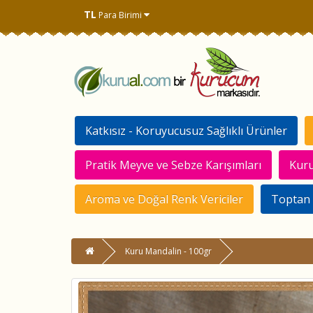
TL
Para Birimi
Katkısız - Koruyucusuz Sağlıklı Ürünler
Pratik Meyve ve Sebze Karışımları
Kuru
Aroma ve Doğal Renk Vericiler
Toptan 
Kuru Mandalin - 100gr