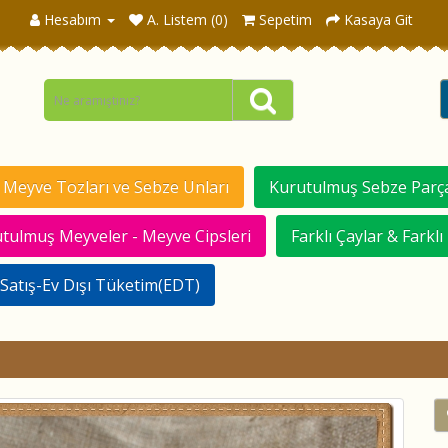
Hesabım
A. Listem (0)
Sepetim
Kasaya Git
Meyve Tozları ve Sebze Unları
Kurutulmuş Sebze Parça
tulmuş Meyveler - Meyve Cipsleri
Farklı Çaylar & Farklı
Satış-Ev Dışı Tüketim(EDT)