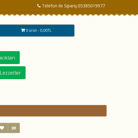
Telefon ile Sipariş:05385019977
0 ürün - 0,00TL
cıkları
 Lezzetler