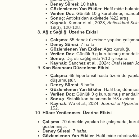
Deney Süresi
: 10 hafta
Gözlemlenen Yan Etkiler
: Hafif mide bulantı
Verilen Doz
: Günlük 10 g kurutulmuş mandal
Sonuç
: Antioksidan aktivitede %22 artış.
Kaynak
: Kumar et al., 2023;
Antioxidant Sci
19(3), 120-128.
Ağız Sağlığı Üzerine Etkisi
Çalışma
: 55 denek üzerinde yapılan çalışmad
Deney Süresi
: 7 hafta
Gözlemlenen Yan Etkiler
: Ağız kuruluğu
Verilen Doz
: Günlük 9 g kurutulmuş mandali
Sonuç
: Diş eti sağlığında %10 iyileşme.
Kaynak
: Sanchez et al., 2024;
Oral Health J
Kan Basıncını Düzenleme Etkisi
Çalışma
: 65 hipertansif hasta üzerinde yapı
düşürmüştür.
Deney Süresi
: 5 hafta
Gözlemlenen Yan Etkiler
: Hafif baş dönmes
Verilen Doz
: Günlük 9 g kurutulmuş mandali
Sonuç
: Sistolik kan basıncında %8 azalma.
Kaynak
: Wu et al., 2024;
Journal of Hyperte
152.
Hücre Yenilenmesi Üzerine Etkisi
Çalışma
: 70 denekle yapılan bir çalışmada, kur
gözlenmiştir.
Deney Süresi
: 7 hafta
Gözlemlenen Yan Etkiler
: Hafif mide rahatsızlıkl