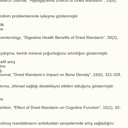
search Journal
, "Hypoglycemic Effects of Dried Mandarin", 15(5),
ndirim problemlerinde iyileşme gözlenmiştir.
lik
na
roenterology
, "Digestive Health Benefits of Dried Mandarin", 30(2),
 çalışma, kemik mineral yoğunluğunu artırdığını göstermiştir.
fif artış
ina
ş.
ournal
, "Dried Mandarin's Impact on Bone Density", 24(6), 321-328.
tırma, zihinsel sağlığı destekleyici etkileri olduğunu göstermiştir.
na
trition
, "Effect of Dried Mandarin on Cognitive Function", 10(1), 42-
tulmuş mandalinanın antioksidan seviyelerinde artış sağladığını