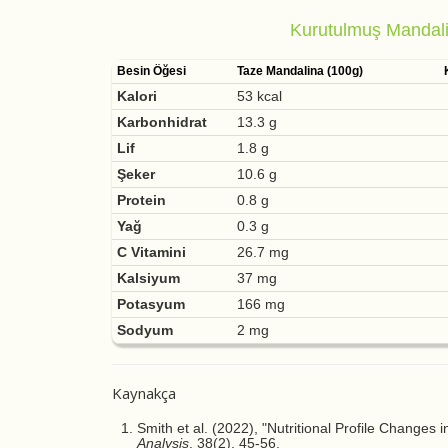
Kurutulmuş Mandali
Besin Öğesi
Taze Mandalina (100g)
Kalori
53 kcal
Karbonhidrat
13.3 g
Lif
1.8 g
Şeker
10.6 g
Protein
0.8 g
Yağ
0.3 g
C Vitamini
26.7 mg
Kalsiyum
37 mg
Potasyum
166 mg
Sodyum
2 mg
Kaynakça
Smith et al. (2022), "Nutritional Profile Changes 
Analysis
, 38(2), 45-56.