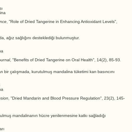
sı
ina
ence
, "Role of Dried Tangerine in Enhancing Antioxidant Levels",
a, ağız sağlığını desteklediği bulunmuştur.
na
ournal
, "Benefits of Dried Tangerine on Oral Health", 14(2), 85-93.
lan bir çalışmada, kurutulmuş mandalina tüketimi kan basıncını
i
na
nsion
, "Dried Mandarin and Blood Pressure Regulation", 23(2), 145-
utulmuş mandalinanın hücre yenilenmesine katkı sağladığı
arı