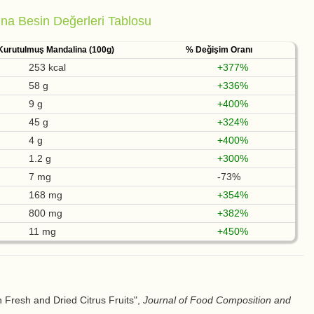
na Besin Değerleri Tablosu
Kurutulmuş Mandalina (100g)
% Değişim Oranı
253 kcal
+377%
58 g
+336%
9 g
+400%
45 g
+324%
4 g
+400%
1.2 g
+300%
7 mg
-73%
168 mg
+354%
800 mg
+382%
11 mg
+450%
in Fresh and Dried Citrus Fruits",
Journal of Food Composition and