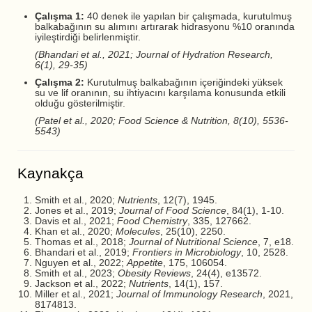
Çalışma 1:
40 denek ile yapılan bir çalışmada, kurutulmuş
balkabağının su alımını artırarak hidrasyonu %10 oranında
iyileştirdiği belirlenmiştir.
(Bhandari et al., 2021; Journal of Hydration Research,
6(1), 29-35)
Çalışma 2:
Kurutulmuş balkabağının içeriğindeki yüksek
su ve lif oranının, su ihtiyacını karşılama konusunda etkili
olduğu gösterilmiştir.
(Patel et al., 2020; Food Science & Nutrition, 8(10), 5536-
5543)
Kaynakça
Smith et al., 2020;
Nutrients
, 12(7), 1945.
Jones et al., 2019;
Journal of Food Science
, 84(1), 1-10.
Davis et al., 2021;
Food Chemistry
, 335, 127662.
Khan et al., 2020;
Molecules
, 25(10), 2250.
Thomas et al., 2018;
Journal of Nutritional Science
, 7, e18.
Bhandari et al., 2019;
Frontiers in Microbiology
, 10, 2528.
Nguyen et al., 2022;
Appetite
, 175, 106054.
Smith et al., 2023;
Obesity Reviews
, 24(4), e13572.
Jackson et al., 2022;
Nutrients
, 14(1), 157.
Miller et al., 2021;
Journal of Immunology Research
, 2021,
8174813.