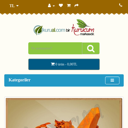
TL
0 ürün - 0,00TL
Kategoriler