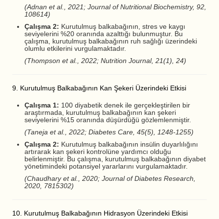
(Adnan et al., 2021; Journal of Nutritional Biochemistry, 92,
108614)
Çalışma 2:
Kurutulmuş balkabağının, stres ve kaygı
seviyelerini %20 oranında azalttığı bulunmuştur. Bu
çalışma, kurutulmuş balkabağının ruh sağlığı üzerindeki
olumlu etkilerini vurgulamaktadır.
(Thompson et al., 2022; Nutrition Journal, 21(1), 24)
9. Kurutulmuş Balkabağının Kan Şekeri Üzerindeki Etkisi
Çalışma 1:
100 diyabetik denek ile gerçekleştirilen bir
araştırmada, kurutulmuş balkabağının kan şekeri
seviyelerini %15 oranında düşürdüğü gözlemlenmiştir.
(Taneja et al., 2022; Diabetes Care, 45(5), 1248-1255)
Çalışma 2:
Kurutulmuş balkabağının insülin duyarlılığını
artırarak kan şekeri kontrolüne yardımcı olduğu
belirlenmiştir. Bu çalışma, kurutulmuş balkabağının diyabet
yönetimindeki potansiyel yararlarını vurgulamaktadır.
(Chaudhary et al., 2020; Journal of Diabetes Research,
2020, 7815302)
10. Kurutulmuş Balkabağının Hidrasyon Üzerindeki Etkisi