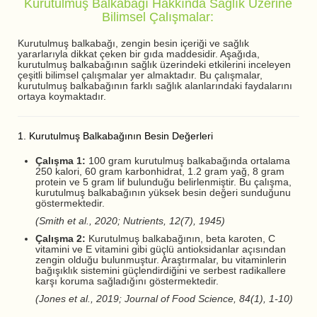
Kurutulmuş Balkabağı Hakkında Sağlık Üzerine
Bilimsel Çalışmalar:
Kurutulmuş balkabağı, zengin besin içeriği ve sağlık
yararlarıyla dikkat çeken bir gıda maddesidir. Aşağıda,
kurutulmuş balkabağının sağlık üzerindeki etkilerini inceleyen
çeşitli bilimsel çalışmalar yer almaktadır. Bu çalışmalar,
kurutulmuş balkabağının farklı sağlık alanlarındaki faydalarını
ortaya koymaktadır.
1. Kurutulmuş Balkabağının Besin Değerleri
Çalışma 1:
100 gram kurutulmuş balkabağında ortalama
250 kalori, 60 gram karbonhidrat, 1.2 gram yağ, 8 gram
protein ve 5 gram lif bulunduğu belirlenmiştir. Bu çalışma,
kurutulmuş balkabağının yüksek besin değeri sunduğunu
göstermektedir.
(Smith et al., 2020; Nutrients, 12(7), 1945)
Çalışma 2:
Kurutulmuş balkabağının, beta karoten, C
vitamini ve E vitamini gibi güçlü antioksidanlar açısından
zengin olduğu bulunmuştur. Araştırmalar, bu vitaminlerin
bağışıklık sistemini güçlendirdiğini ve serbest radikallere
karşı koruma sağladığını göstermektedir.
(Jones et al., 2019; Journal of Food Science, 84(1), 1-10)