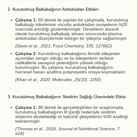
2. Kurutulmuş Balkabağının Antioksidan Etkileri
Çalışma 1:
60 denek ile yapılan bir çalışmada, kurutulmuş
balkabağı tüketiminin vücutta antioksidan seviyelerini %20
oranında artırdığı gözlemlenmiştir. Deneklerin düzenli
olarak kurutulmuş balkabağı alması sonucunda plazma
antioksidan düzeylerinde belirgin bir iyileşme sağlanmıştır.
(Davis et al., 2021; Food Chemistry, 335, 127662)
Çalışma 2:
Kurutulmuş balkabağının fenolik bileşenler
açısından zengin olduğu ve bu bileşenlerin serbest
radikallerle savaşma yeteneğinin yüksek olduğu
bulunmuştur. Bu çalışma, kurutulmuş balkabağının
hücresel hasarı azaltma potansiyelini ortaya koymaktadır.
(Khan et al., 2020; Molecules, 25(10), 2250)
3. Kurutulmuş Balkabağının Sindirim Sağlığı Üzerindeki Etkisi
Çalışma 1:
80 denek ile gerçekleştirilen bir araştırmada,
kurutulmuş balkabağının lif içeriği nedeniyle sindirim
sistemini desteklediği ve kabızlık şikayetlerini %30 azalttığı
belirlenmiştir.
(Thomas et al., 2018; Journal of Nutritional Science, 7,
e18)