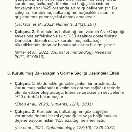
kurutulmuş balkabağı tüketiminin bağışıklık sistemi
fonksiyonlarını %25 oranında artırdığı belirlenmiştir. Bu
çalışma, kurutulmuş balkabağının bağışıklık sistemini
güçlendirme potansiyelini desteklemektedir.
(Jackson et al., 2022; Nutrients, 14(1), 157)
Çalışma 2:
Kurutulmuş balkabağının, vitamin A ve C içeriği
sayesinde enfeksiyon riskini %30 azalttığı gösterilmiştir.
Denekler, düzenli olarak kurutulmuş balkabağı
tükettiklerinde daha az hastalandıklarını bildirmişlerdir.
(Miller et al., 2021; Journal of Immunology Research,
2021, 8174813)
6. Kurutulmuş Balkabağının Görme Sağlığı Üzerindeki Etkisi
Çalışma 1:
50 denekle gerçekleştirilen bir araştırmada,
kurutulmuş balkabağı tüketiminin görme sağlığı üzerinde
olumlu etkiler oluşturduğu, lutein ve zeaksantin seviyelerini
%20 artırdığı bulunmuştur.
(Zhou et al., 2020; Nutrients, 12(4), 1031)
Çalışma 2:
Kurutulmuş balkabağının göz sağlığını
korumada önemli bir rol oynadığı ve yaşa bağlı makula
dejenerasyonu riskini %15 azalttığı belirlenmiştir.
(Liu et al., 2021; Ophthalmology, 128(10), 1378-1387)