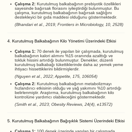
Çalışma 2:
Kurutulmuş balkabağının prebiyotik özellikleri
sayesinde bağırsak florasını iyileştirdiği bulunmuştur. Bu
çalışma, kurutulmuş balkabağının bağırsak sağlığını
destekleyici bir gıda maddesi olduğunu göstermektedir.
(Bhandari et al., 2019; Frontiers in Microbiology, 10, 2528)
4. Kurutulmuş Balkabağının Kilo Yönetimi Üzerindeki Etkisi
Çalışma 1:
70 denek ile yapılan bir çalışmada, kurutulmuş
balkabağının kalori alımını %15 oranında azalttığı ve
tokluk hissini artırdığı bulunmuştur. Denekler, düzenli
kurutulmuş balkabağı tükettiklerinde daha az yemek yeme
ihtiyacı hissettiklerini bildirmişlerdir.
(Nguyen et al., 2022; Appetite, 175, 106054)
Çalışma 2:
Kurutulmuş balkabağının metabolizmayı
hızlandırıcı etkisinin olduğu ve yağ yakımını %10 artırdığı
belirlenmiştir. Araştırma, kurutulmuş balkabağının kilo
kontrolüne yardımcı olabileceğini göstermektedir.
(Smith et al., 2023; Obesity Reviews, 24(4), e13572)
5. Kurutulmuş Balkabağının Bağışıklık Sistemi Üzerindeki Etkisi
Çalışma 1:
100 denek üzerinde yapılan bir çalışmada,