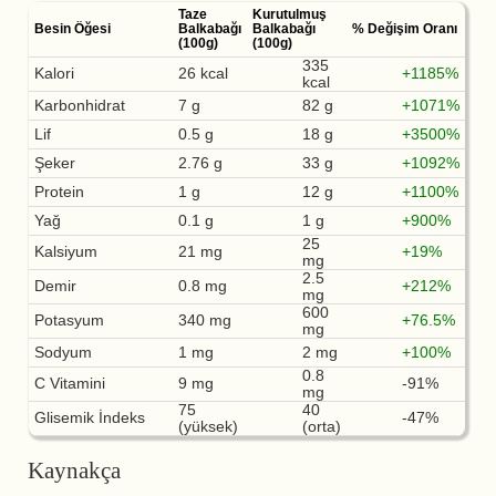
Taze
Kurutulmuş
Besin Öğesi
Balkabağı
Balkabağı
% Değişim Oranı
(100g)
(100g)
335
Kalori
26 kcal
+1185%
kcal
Karbonhidrat
7 g
82 g
+1071%
Lif
0.5 g
18 g
+3500%
Şeker
2.76 g
33 g
+1092%
Protein
1 g
12 g
+1100%
Yağ
0.1 g
1 g
+900%
25
Kalsiyum
21 mg
+19%
mg
2.5
Demir
0.8 mg
+212%
mg
600
Potasyum
340 mg
+76.5%
mg
Sodyum
1 mg
2 mg
+100%
0.8
C Vitamini
9 mg
-91%
mg
75
40
Glisemik İndeks
-47%
(yüksek)
(orta)
Kaynakça