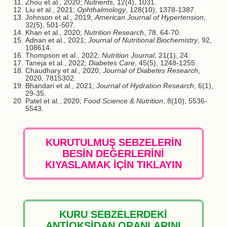
Zhou et al., 2020;
Nutrients
, 12(4), 1031.
Liu et al., 2021;
Ophthalmology
, 128(10), 1378-1387.
Johnson et al., 2019;
American Journal of Hypertension
,
32(5), 501-507.
Khan et al., 2020;
Nutrition Research
, 78, 64-70.
Adnan et al., 2021;
Journal of Nutritional Biochemistry
, 92,
108614.
Thompson et al., 2022;
Nutrition Journal
, 21(1), 24.
Taneja et al., 2022;
Diabetes Care
, 45(5), 1248-1255.
Chaudhary et al., 2020;
Journal of Diabetes Research
,
2020, 7815302.
Bhandari et al., 2021;
Journal of Hydration Research
, 6(1),
29-35.
Patel et al., 2020;
Food Science & Nutrition
, 8(10), 5536-
5543.
KURUTULMUŞ SEBZELERİN
BESİN DEĞERLERİNİ
KIYASLAMAK İÇİN TIKLAYIN
KURU SEBZELERDEKİ
ANTİOKSİDAN ORANLARINI