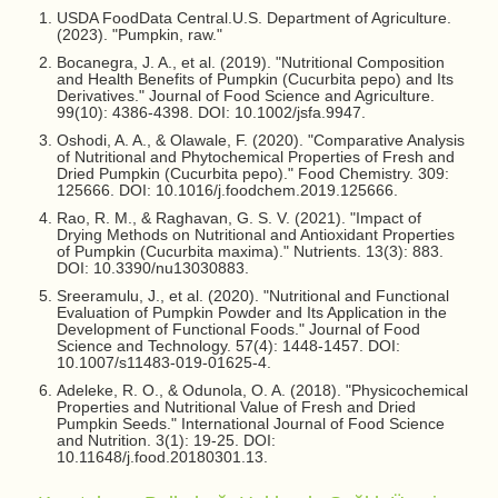
USDA FoodData Central.U.S. Department of Agriculture.
(2023). "Pumpkin, raw."
Bocanegra, J. A., et al. (2019). "Nutritional Composition
and Health Benefits of Pumpkin (Cucurbita pepo) and Its
Derivatives." Journal of Food Science and Agriculture.
99(10): 4386-4398. DOI: 10.1002/jsfa.9947.
Oshodi, A. A., & Olawale, F. (2020). "Comparative Analysis
of Nutritional and Phytochemical Properties of Fresh and
Dried Pumpkin (Cucurbita pepo)." Food Chemistry. 309:
125666. DOI: 10.1016/j.foodchem.2019.125666.
Rao, R. M., & Raghavan, G. S. V. (2021). "Impact of
Drying Methods on Nutritional and Antioxidant Properties
of Pumpkin (Cucurbita maxima)." Nutrients. 13(3): 883.
DOI: 10.3390/nu13030883.
Sreeramulu, J., et al. (2020). "Nutritional and Functional
Evaluation of Pumpkin Powder and Its Application in the
Development of Functional Foods." Journal of Food
Science and Technology. 57(4): 1448-1457. DOI:
10.1007/s11483-019-01625-4.
Adeleke, R. O., & Odunola, O. A. (2018). "Physicochemical
Properties and Nutritional Value of Fresh and Dried
Pumpkin Seeds." International Journal of Food Science
and Nutrition. 3(1): 19-25. DOI:
10.11648/j.food.20180301.13.