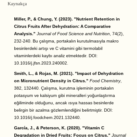
Kaynakça
Miller, P., & Chung, Y. (2023). "Nutrient Retention in
Citrus Fruits After Dehydration: A Comparative
Analysis."
Journal of Food Science and Nutrition
, 74(2),
232-240. Bu çalışma, portakalın kurutulmasıyla makro
besinlerdeki artışı ve C vitamini gibi termolabil
vitaminlerdeki kaybı analiz etmektedir. DOI:
10.1016/j.jfsn.2023.240002.
Smith, L., & Rojas, M. (2021). "Impact of Dehydration
on Micronutrient Density in Citrus."
Food Chemistry
,
382, 132440. Çalışma, kurutma işleminin portakalın
potasyum ve kalsiyum gibi mineralleri yoğunlaştırma
eğiliminde olduğunu, ancak ısıya hassas besinlerde
belirgin bir azalma gözlemlendiğini belirtmiştir. DOI:
10.1016/j.foodchem.2021.132440.
García, J., & Peterson, K. (2020). "Vitamin C
Degradation in Dried Fruits: Focus on Citrus."
Journal