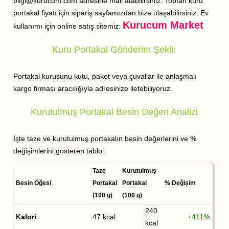
bilgi@kurucum.com adresine mail atabilirsiniz. Toptan kuru
portakal fiyatı için sipariş sayfamızdan bize ulaşabilirsiniz. Ev
Kurucum Market
kullanımı için online satış sitemiz:
Kuru Portakal Gönderim Şekli:
Portakal kurusunu kutu, paket veya çuvallar ile anlaşmalı
kargo firması aracılığıyla adresinize iletebiliyoruz.
Kurutulmuş Portakal Besin Değeri Analizi
İşte taze ve kurutulmuş portakalın besin değerlerini ve %
değişimlerini gösteren tablo:
Taze
Kurutulmuş
Besin Öğesi
Portakal
Portakal
% Değişim
(100 g)
(100 g)
240
Kalori
47 kcal
+411%
kcal