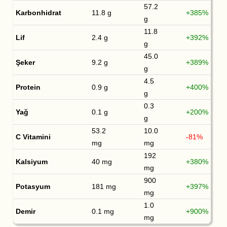
57.2
Karbonhidrat
11.8 g
+385%
g
11.8
Lif
2.4 g
+392%
g
45.0
Şeker
9.2 g
+389%
g
4.5
Protein
0.9 g
+400%
g
0.3
Yağ
0.1 g
+200%
g
53.2
10.0
C Vitamini
-81%
mg
mg
192
Kalsiyum
40 mg
+380%
mg
900
Potasyum
181 mg
+397%
mg
1.0
Demir
0.1 mg
+900%
mg