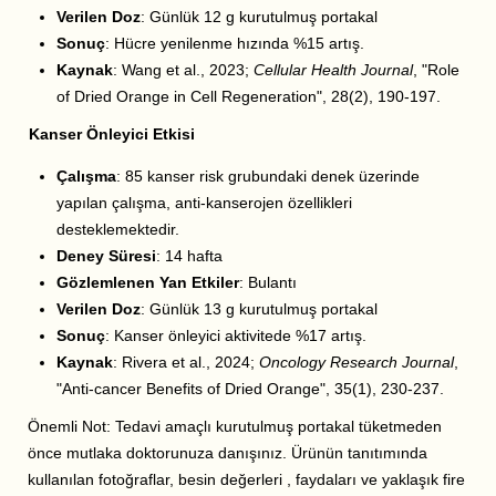
Verilen Doz
: Günlük 12 g kurutulmuş portakal
Sonuç
: Hücre yenilenme hızında %15 artış.
Kaynak
: Wang et al., 2023;
Cellular Health Journal
, "Role
of Dried Orange in Cell Regeneration", 28(2), 190-197.
Kanser Önleyici Etkisi
Çalışma
: 85 kanser risk grubundaki denek üzerinde
yapılan çalışma, anti-kanserojen özellikleri
desteklemektedir.
Deney Süresi
: 14 hafta
Gözlemlenen Yan Etkiler
: Bulantı
Verilen Doz
: Günlük 13 g kurutulmuş portakal
Sonuç
: Kanser önleyici aktivitede %17 artış.
Kaynak
: Rivera et al., 2024;
Oncology Research Journal
,
"Anti-cancer Benefits of Dried Orange", 35(1), 230-237.
Önemli Not: Tedavi amaçlı kurutulmuş portakal tüketmeden
önce mutlaka doktorunuza danışınız. Ürünün tanıtımında
kullanılan fotoğraflar, besin değerleri , faydaları ve yaklaşık fire