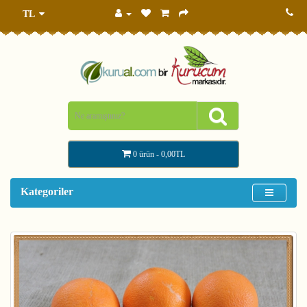
TL
0 ürün - 0,00TL
Kategoriler