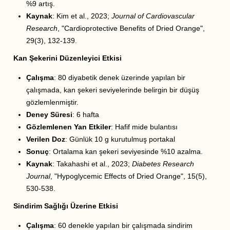
%9 artış.
Kaynak
: Kim et al., 2023;
Journal of Cardiovascular
Research
, "Cardioprotective Benefits of Dried Orange",
29(3), 132-139.
Kan Şekerini Düzenleyici Etkisi
Çalışma
: 80 diyabetik denek üzerinde yapılan bir
çalışmada, kan şekeri seviyelerinde belirgin bir düşüş
gözlemlenmiştir.
Deney Süresi
: 6 hafta
Gözlemlenen Yan Etkiler
: Hafif mide bulantısı
Verilen Doz
: Günlük 10 g kurutulmuş portakal
Sonuç
: Ortalama kan şekeri seviyesinde %10 azalma.
Kaynak
: Takahashi et al., 2023;
Diabetes Research
Journal
, "Hypoglycemic Effects of Dried Orange", 15(5),
530-538.
Sindirim Sağlığı Üzerine Etkisi
Çalışma
: 60 denekle yapılan bir çalışmada sindirim