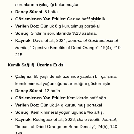
sorunlarının iyileştiği bulunmuştur.
Deney Süresi
: 5 hafta
Gözlemlenen Yan Etkiler
: Gaz ve hafif şişkinlik
Verilen Doz
: Günlük 8 g kurutulmuş portakal
Sonuç
: Sindirim sorunlarında %23 azalma.
Kaynak
: Davis et al., 2024;
Journal of Gastrointestinal
Health
, "Digestive Benefits of Dried Orange", 19(4), 210-
215.
Kemik Sağlığı Üzerine Etkisi
Çalışma
: 65 yaşlı denek üzerinde yapılan bir çalışma,
kemik mineral yoğunluğunu artırdığını göstermiştir.
Deney Süresi
: 12 hafta
Gözlemlenen Yan Etkiler
: Kemiklerde hafif ağrı
Verilen Doz
: Günlük 14 g kurutulmuş portakal
Sonuç
: Kemik mineral yoğunluğunda %6 artış.
Kaynak
: Rodriguez et al., 2023;
Bone Health Journal
,
"Impact of Dried Orange on Bone Density", 24(5), 140-
148.