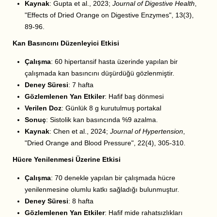
Kaynak
: Gupta et al., 2023;
Journal of Digestive Health
,
"Effects of Dried Orange on Digestive Enzymes", 13(3),
89-96.
Kan Basıncını Düzenleyici Etkisi
Çalışma
: 60 hipertansif hasta üzerinde yapılan bir
çalışmada kan basıncını düşürdüğü gözlenmiştir.
Deney Süresi
: 7 hafta
Gözlemlenen Yan Etkiler
: Hafif baş dönmesi
Verilen Doz
: Günlük 8 g kurutulmuş portakal
Sonuç
: Sistolik kan basıncında %9 azalma.
Kaynak
: Chen et al., 2024;
Journal of Hypertension
,
"Dried Orange and Blood Pressure", 22(4), 305-310.
Hücre Yenilenmesi Üzerine Etkisi
Çalışma
: 70 denekle yapılan bir çalışmada hücre
yenilenmesine olumlu katkı sağladığı bulunmuştur.
Deney Süresi
: 8 hafta
Gözlemlenen Yan Etkiler
: Hafif mide rahatsızlıkları