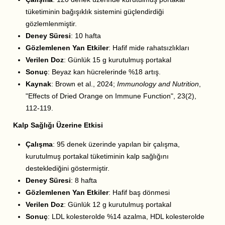
tüketiminin bağışıklık sistemini güçlendirdiği
gözlemlenmiştir.
Deney Süresi
: 10 hafta
Gözlemlenen Yan Etkiler
: Hafif mide rahatsızlıkları
Verilen Doz
: Günlük 15 g kurutulmuş portakal
Sonuç
: Beyaz kan hücrelerinde %18 artış.
Kaynak
: Brown et al., 2024;
Immunology and Nutrition
,
"Effects of Dried Orange on Immune Function", 23(2),
112-119.
Kalp Sağlığı Üzerine Etkisi
Çalışma
: 95 denek üzerinde yapılan bir çalışma,
kurutulmuş portakal tüketiminin kalp sağlığını
desteklediğini göstermiştir.
Deney Süresi
: 8 hafta
Gözlemlenen Yan Etkiler
: Hafif baş dönmesi
Verilen Doz
: Günlük 12 g kurutulmuş portakal
Sonuç
: LDL kolesterolde %14 azalma, HDL kolesterolde