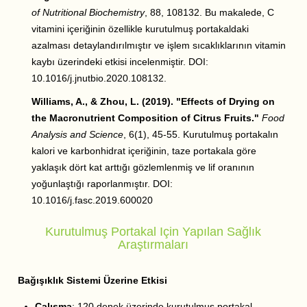
of Nutritional Biochemistry
, 88, 108132. Bu makalede, C
vitamini içeriğinin özellikle kurutulmuş portakaldaki
azalması detaylandırılmıştır ve işlem sıcaklıklarının vitamin
kaybı üzerindeki etkisi incelenmiştir. DOI:
10.1016/j.jnutbio.2020.108132.
Williams, A., & Zhou, L. (2019). "Effects of Drying on
the Macronutrient Composition of Citrus Fruits."
Food
Analysis and Science
, 6(1), 45-55. Kurutulmuş portakalın
kalori ve karbonhidrat içeriğinin, taze portakala göre
yaklaşık dört kat arttığı gözlemlenmiş ve lif oranının
yoğunlaştığı raporlanmıştır. DOI:
10.1016/j.fasc.2019.600020
Kurutulmuş Portakal Için Yapılan Sağlık
Araştırmaları
Bağışıklık Sistemi Üzerine Etkisi
Çalışma
: 120 denek üzerinde kurutulmuş portakal