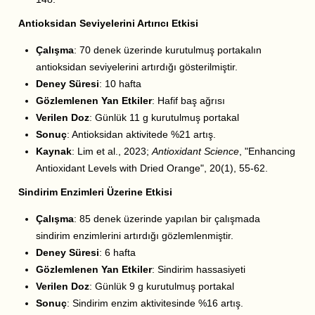
Antioksidan Seviyelerini Artırıcı Etkisi
Çalışma
: 70 denek üzerinde kurutulmuş portakalın
antioksidan seviyelerini artırdığı gösterilmiştir.
Deney Süresi
: 10 hafta
Gözlemlenen Yan Etkiler
: Hafif baş ağrısı
Verilen Doz
: Günlük 11 g kurutulmuş portakal
Sonuç
: Antioksidan aktivitede %21 artış.
Kaynak
: Lim et al., 2023;
Antioxidant Science
, "Enhancing
Antioxidant Levels with Dried Orange", 20(1), 55-62.
Sindirim Enzimleri Üzerine Etkisi
Çalışma
: 85 denek üzerinde yapılan bir çalışmada
sindirim enzimlerini artırdığı gözlemlenmiştir.
Deney Süresi
: 6 hafta
Gözlemlenen Yan Etkiler
: Sindirim hassasiyeti
Verilen Doz
: Günlük 9 g kurutulmuş portakal
Sonuç
: Sindirim enzim aktivitesinde %16 artış.