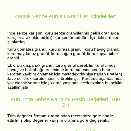
Karışık Sebze Kurusu Granülleri İçindekiler:
İnce sebze karışımı kuru sebze granüllerinin belirli oranlarda
karıştırılarak elde edildiği karışım ürünüdür . İçindeki ürünler
şunlardır;
Kuru domates granül, kuru pırasa granül, kuru havuç granül,
kuru maydanoz granül, kuru soğan granül, kuru kapya biber
granül.
Ek olarak ıspanak granül, turp granül içerebilir. Kurutulmuş
havuç ve balkabağı üretiminde kurutma esnasında beta
karoten kaybını önlemek için maltodextrin(nişastadan üretilen)
ilave edilerek kurutulması ile üretilmiştir. Kurutma aşamasında
yok olacak yararlı bileşiklerde yaşanabilecek azalma bu şekilde
azaltılmıştır.
Kuru Ince Sebze Karışımı Besin Değerleri (100
Gr)
Tüm değerler firmamız tarafından reçetemize göre analiz
ettirilmiş olup değerler karışım oranına göre değişebilir.