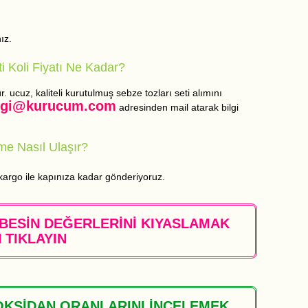
ız.
ti Koli Fiyatı Ne Kadar?
. ucuz, kaliteli kurutulmuş sebze tozları seti alımını
lgi@kurucum.com
adresinden mail atarak bilgi
me Nasıl Ulaşır?
 kargo ile kapınıza kadar gönderiyoruz.
BESİN DEĞERLERİNİ KIYASLAMAK
N TIKLAYIN
OKSİDAN ORANLARINI İNCELEMEK