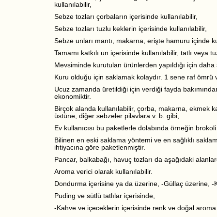
kullanılabilir,
Sebze tozları çorbaların içerisinde kullanılabilir,
Sebze tozları tuzlu keklerin içerisinde kullanılabilir,
Sebze unları mantı, makarna, erişte hamuru içinde kull
Tamamı katkılı un içerisinde kullanılabilir, tatlı veya t
Mevsiminde kurutulan ürünlerden yapıldığı için daha s
Kuru olduğu için saklamak kolaydır. 1 sene raf ömrü v
Ucuz zamanda üretildiği için verdiği fayda bakımın
ekonomiktir.
Birçok alanda kullanılabilir, çorba, makarna, ekmek kat
üstüne, diğer sebzeler pilavlara v. b. gibi,
Ev kullanıcısı bu paketlerle dolabında örneğin brokoli 
Bilinen en eski saklama yöntemi ve en sağlıklı saklama 
ihtiyacına göre paketlenmiştir.
Pancar, balkabağı, havuç tozları da aşağıdaki alanlarda
Aroma verici olarak kullanılabilir.
Dondurma içerisine ya da üzerine, -Güllaç üzerine, -K
Puding ve sütlü tatlılar içerisinde,
-Kahve ve içeceklerin içerisinde renk ve doğal aroma ve