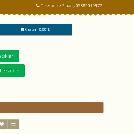
Telefon ile Sipariş:05385019977
0 ürün - 0,00TL
cıkları
 Lezzetler