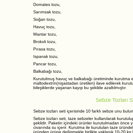
Domates tozu,
Sarımsak tozu,
Soğan tozu,
Havuç tozu,
Mantar tozu,
Brokoli tozu,
Pırasa tozu,
Ispanak tozu,
Pancar tozu,
Balkabağı tozu,
Kurutulmuş havuç ve balkabağı üretiminde kurutma e
maltodextrin(nişastadan üretilen) ilave edilerek kurut
bileşiklerde yaşanan kayıp bu şekilde azaltılmıştır.
Sebze Tozları Se
Sebze tozları seti içerisinde 10 farklı sebze unu bulu
Sebze tozları seti, taze sebzeler kullanılarak kurutu
şeklidir. Paketin içindeki ürünler kurutulmadan önce
civarında su içerir. Kurutma ile kurutulan taze üründ
üründen ürüne değişmekle birlikte yaklaşık 10-20 kg k