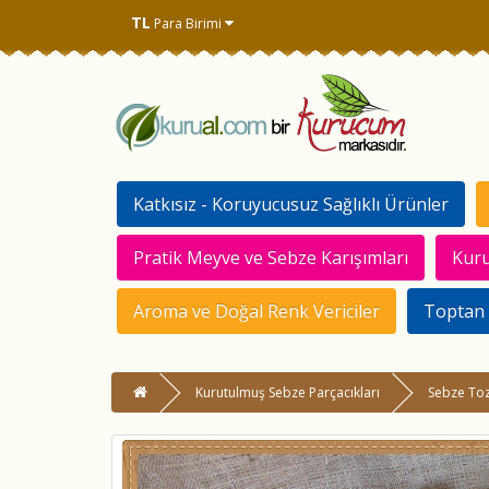
TL
Para Birimi
Katkısız - Koruyucusuz Sağlıklı Ürünler
Pratik Meyve ve Sebze Karışımları
Kuru
Aroma ve Doğal Renk Vericiler
Toptan 
Kurutulmuş Sebze Parçacıkları
Sebze Tozl