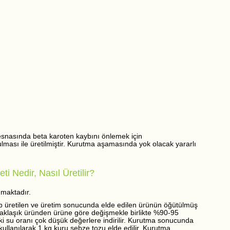
snasında beta karoten kaybını önlemek için
ulması ile üretilmiştir. Kurutma aşamasında yok olacak yararlı
ti Nedir, Nasıl Üretilir?
nmaktadır.
lup üretilen ve üretim sonucunda elde edilen ürünün öğütülmüş
 yaklaşık üründen ürüne göre değişmekle birlikte %90-95
eki su oranı çok düşük değerlere indirilir. Kurutma sonucunda
ullanılarak 1 kg kuru sebze tozu elde edilir. Kurutma