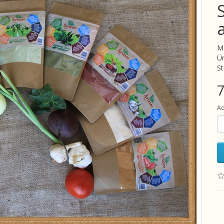
M
Ü
S
Ad