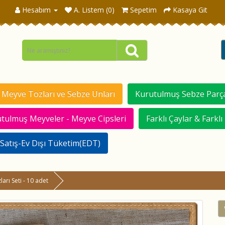
Hesabım
A. Listem (0)
Sepetim
Kasaya Git
Meyve Tozları ve Sebze Unları
Kurutulmuş Sebze Parça
tulmuş Meyveler - Meyve Cipsleri
Farklı Çaylar & Farklı
Satış-Ev Dışı Tüketim(EDT)
arı Seti - 10 adet