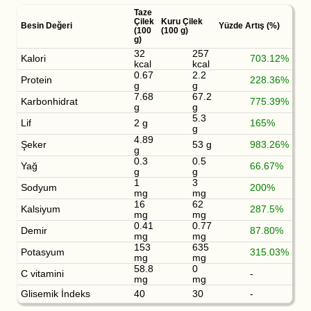
Taze
Çilek
Kuru Çilek
Besin Değeri
Yüzde Artış (%)
(100
(100 g)
g)
32
257
Kalori
703.12%
kcal
kcal
0.67
2.2
Protein
228.36%
g
g
7.68
67.2
Karbonhidrat
775.39%
g
g
5.3
Lif
2 g
165%
g
4.89
Şeker
53 g
983.26%
g
0.3
0.5
Yağ
66.67%
g
g
1
3
Sodyum
200%
mg
mg
16
62
Kalsiyum
287.5%
mg
mg
0.41
0.77
Demir
87.80%
mg
mg
153
635
Potasyum
315.03%
mg
mg
58.8
0
C vitamini
-
mg
mg
Glisemik İndeks
40
30
-