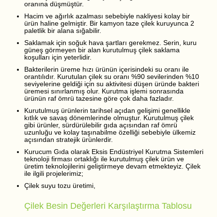
oranına düşmüştür.
Hacim ve ağırlık azalması sebebiyle nakliyesi kolay bir
ürün haline gelmiştir. Bir kamyon taze çilek kuruyunca 2
paletlik bir alana sığabilir.
Saklamak için soğuk hava şartları gerekmez. Serin, kuru
güneş görmeyen bir alan kurutulmuş çilek saklama
koşulları için yeterlidir.
Bakterilerin üreme hızı ürünün içerisindeki su oranı ile
orantılıdır. Kurutulan çilek su oranı %90 sevilerinden %10
seviyelerine geldiği için su aktivitesi düşen üründe bakteri
üremesi sınırlanmış olur. Kurutma işlemi sonrasında
ürünün raf ömrü tazesine göre çok daha fazladır.
Kurutulmuş ürünlerin tarihsel açıdan gelişimi genellikle
kıtlık ve savaş dönemlerinde olmuştur. Kurutulmuş çilek
gibi ürünler, sürdürülebilir gıda açısından raf ömrü
uzunluğu ve kolay taşınabilme özelliği sebebiyle ülkemiz
açısından stratejik ürünlerdir.
Kurucum Gıda olarak Eksis Endüstriyel Kurutma Sistemleri
teknoloji firması ortaklığı ile kurutulmuş çilek ürün ve
üretim teknolojilerini geliştirmeye devam etmekteyiz. Çilek
ile ilgili projelerimiz;
Çilek suyu tozu üretimi,
Çilek Besin Değerleri Karşılaştırma Tablosu