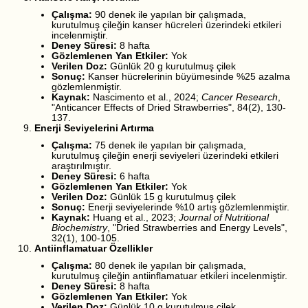
Çalışma:
90 denek ile yapılan bir çalışmada,
kurutulmuş çileğin kanser hücreleri üzerindeki etkileri
incelenmiştir.
Deney Süresi:
8 hafta
Gözlemlenen Yan Etkiler:
Yok
Verilen Doz:
Günlük 20 g kurutulmuş çilek
Sonuç:
Kanser hücrelerinin büyümesinde %25 azalma
gözlemlenmiştir.
Kaynak:
Nascimento et al., 2024;
Cancer Research
,
"Anticancer Effects of Dried Strawberries", 84(2), 130-
137.
Enerji Seviyelerini Artırma
Çalışma:
75 denek ile yapılan bir çalışmada,
kurutulmuş çileğin enerji seviyeleri üzerindeki etkileri
araştırılmıştır.
Deney Süresi:
6 hafta
Gözlemlenen Yan Etkiler:
Yok
Verilen Doz:
Günlük 15 g kurutulmuş çilek
Sonuç:
Enerji seviyelerinde %10 artış gözlemlenmiştir.
Kaynak:
Huang et al., 2023;
Journal of Nutritional
Biochemistry
, "Dried Strawberries and Energy Levels",
32(1), 100-105.
Antiinflamatuar Özellikler
Çalışma:
80 denek ile yapılan bir çalışmada,
kurutulmuş çileğin antiinflamatuar etkileri incelenmiştir.
Deney Süresi:
8 hafta
Gözlemlenen Yan Etkiler:
Yok
Verilen Doz:
Günlük 10 g kurutulmuş çilek