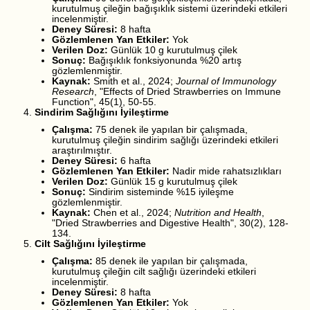
kurutulmuş çileğin bağışıklık sistemi üzerindeki etkileri
incelenmiştir.
Deney Süresi:
8 hafta
Gözlemlenen Yan Etkiler:
Yok
Verilen Doz:
Günlük 10 g kurutulmuş çilek
Sonuç:
Bağışıklık fonksiyonunda %20 artış
gözlemlenmiştir.
Kaynak:
Smith et al., 2024;
Journal of Immunology
Research
, "Effects of Dried Strawberries on Immune
Function", 45(1), 50-55.
Sindirim Sağlığını İyileştirme
Çalışma:
75 denek ile yapılan bir çalışmada,
kurutulmuş çileğin sindirim sağlığı üzerindeki etkileri
araştırılmıştır.
Deney Süresi:
6 hafta
Gözlemlenen Yan Etkiler:
Nadir mide rahatsızlıkları
Verilen Doz:
Günlük 15 g kurutulmuş çilek
Sonuç:
Sindirim sisteminde %15 iyileşme
gözlemlenmiştir.
Kaynak:
Chen et al., 2024;
Nutrition and Health
,
"Dried Strawberries and Digestive Health", 30(2), 128-
134.
Cilt Sağlığını İyileştirme
Çalışma:
85 denek ile yapılan bir çalışmada,
kurutulmuş çileğin cilt sağlığı üzerindeki etkileri
incelenmiştir.
Deney Süresi:
8 hafta
Gözlemlenen Yan Etkiler:
Yok