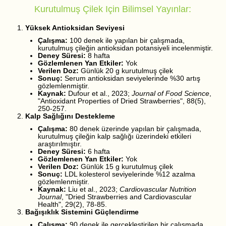
Kurutulmuş Çilek Için Bilimsel Yayınlar:
Yüksek Antioksidan Seviyesi
Çalışma:
100 denek ile yapılan bir çalışmada,
kurutulmuş çileğin antioksidan potansiyeli incelenmiştir.
Deney Süresi:
8 hafta
Gözlemlenen Yan Etkiler:
Yok
Verilen Doz:
Günlük 20 g kurutulmuş çilek
Sonuç:
Serum antioksidan seviyelerinde %30 artış
gözlemlenmiştir.
Kaynak:
Dufour et al., 2023;
Journal of Food Science
,
"Antioxidant Properties of Dried Strawberries", 88(5),
250-257.
Kalp Sağlığını Destekleme
Çalışma:
80 denek üzerinde yapılan bir çalışmada,
kurutulmuş çileğin kalp sağlığı üzerindeki etkileri
araştırılmıştır.
Deney Süresi:
6 hafta
Gözlemlenen Yan Etkiler:
Yok
Verilen Doz:
Günlük 15 g kurutulmuş çilek
Sonuç:
LDL kolesterol seviyelerinde %12 azalma
gözlemlenmiştir.
Kaynak:
Liu et al., 2023;
Cardiovascular Nutrition
Journal
, "Dried Strawberries and Cardiovascular
Health", 29(2), 78-85.
Bağışıklık Sistemini Güçlendirme
Çalışma:
90 denek ile gerçekleştirilen bir çalışmada,