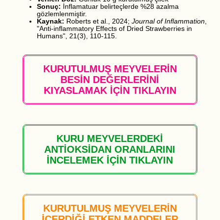
Sonuç:
İnflamatuar belirteçlerde %28 azalma
gözlemlenmiştir.
Kaynak:
Roberts et al., 2024;
Journal of Inflammation
,
"Anti-inflammatory Effects of Dried Strawberries in
Humans", 21(3), 110-115.
KURUTULMUŞ MEYVELERİN
BESİN DEĞERLERİNİ
KIYASLAMAK İÇİN TIKLAYIN
KURU MEYVELERDEKİ
ANTİOKSİDAN ORANLARINI
İNCELEMEK İÇİN TIKLAYIN
KURUTULMUŞ MEYVELERİN
İÇERDİĞİ ETKEN MADDELER