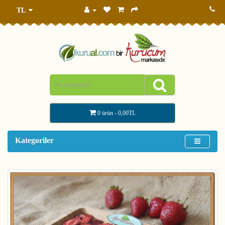
TL
0 ürün - 0,00TL
Kategoriler