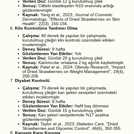
Verilen Doz:
Günlük 12 g kurutulmuş çilek
Sonuç:
Ciltteki elastikiyetin %10 oranında arttığı
gözlemlenmiştir.
Kaynak:
Yang et al., 2023;
Journal of Cosmetic
Dermatology
, "Effects of Dried Strawberries on Skin
Health", 22(3), 150-156.
Kilo Kontrolüne Yardımcı Olma
Çalışma:
80 denek ile yapılan bir çalışmada,
kurutulmuş çileğin kilo kontrolü üzerindeki etkileri
incelenmiştir.
Deney Süresi:
8 hafta
Gözlemlenen Yan Etkiler:
Yok
Verilen Doz:
Günlük 20 g kurutulmuş çilek
Sonuç:
Katılımcılar ortalama 2 kg ağırlık kaybetmiştir.
Kaynak:
Patel et al., 2024;
Obesity Research
, "Impact
of Dried Strawberries on Weight Management", 19(4),
200-206.
Diyabet Kontrolü
Çalışma:
70 denek ile yapılan bir çalışmada,
kurutulmuş çileğin kan şekeri seviyeleri üzerindeki
etkileri incelenmiştir.
Deney Süresi:
8 hafta
Gözlemlenen Yan Etkiler:
Hafif baş dönmesi
Verilen Doz:
Günlük 15 g kurutulmuş çilek
Sonuç:
Kan şekeri seviyelerinde %17 azalma
gözlemlenmiştir.
Kaynak:
Taylor et al., 2023;
Diabetes Care
, "Dried
Strawberries and Glycemic Control", 46(6), 350-355.
Kansere Karşı Koruma