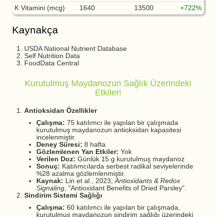
K Vitamini (mcg)
1640
13500
+722%
Kaynakça
USDA National Nutrient Database
Self Nutrition Data
FoodData Central
Kurutulmuş Maydanozun Sağlık Üzerindeki
Etkileri
Antioksidan Özellikler
Çalışma:
75 katılımcı ile yapılan bir çalışmada
kurutulmuş maydanozun antioksidan kapasitesi
incelenmiştir.
Deney Süresi:
8 hafta
Gözlemlenen Yan Etkiler:
Yok
Verilen Doz:
Günlük 15 g kurutulmuş maydanoz
Sonuç:
Katılımcılarda serbest radikal seviyelerinde
%28 azalma gözlemlenmiştir.
Kaynak:
Lin et al., 2023;
Antioxidants & Redox
Signaling
, "Antioxidant Benefits of Dried Parsley".
Sindirim Sistemi Sağlığı
Çalışma:
60 katılımcı ile yapılan bir çalışmada,
kurutulmuş maydanozun sindirim sağlığı üzerindeki