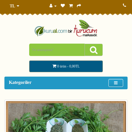
TL
0 ürün - 0,00TL
Kategoriler