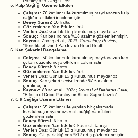
Parsley and Weight Loss".
Kalp Sağlığı Üzerine Etkileri
Çalışma:
70 katılımcı ile kurutulmuş maydanozun kalp
sağlığına etkileri incelenmiştir.
Deney Süresi:
10 hafta
Gözlemlenen Yan Etkiler:
Yok
Verilen Doz:
Günlük 15 g kurutulmuş maydanoz
Sonuç:
Kan basıncında %18 azalma gözlemlenmiştir.
Kaynak:
Zhang et al., 2023;
Cardiology Review
,
"Benefits of Dried Parsley on Heart Health".
Kan Şekerini Dengeleme
Çalışma:
50 katılımcı ile kurutulmuş maydanozun kan
şekeri düzenlemeye etkileri incelenmiştir.
Deney Süresi:
8 hafta
Gözlemlenen Yan Etkiler:
Yok
Verilen Doz:
Günlük 15 g kurutulmuş maydanoz
Sonuç:
Kan şekeri seviyelerinde %16 azalma
görülmüştür.
Kaynak:
Wang et al., 2024;
Journal of Diabetes Care
,
"Effects of Dried Parsley on Blood Sugar Levels".
Cilt Sağlığı Üzerine Etkileri
Çalışma:
65 katılımcı ile yapılan bir çalışmada,
kurutulmuş maydanozun cilt sağlığına etkileri
gözlemlenmiştir.
Deney Süresi:
6 hafta
Gözlemlenen Yan Etkiler:
Nadir cilt tahrişi
Verilen Doz:
Günlük 10 g kurutulmuş maydanoz
Sonuç:
Cilt parlaklığında %12 artış gözlemlenmiştir.