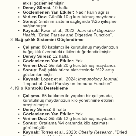
etkisi gözlemlenmiştir.
Deney Süresi:
10 hafta
Gözlemlenen Yan Etkiler:
Nadir karın ağrısı
Verilen Doz:
Günlük 10 g kurutulmuş maydanoz
Sonuç:
Sindirim sistemi sağlığında %25 iyileşme
sağlanmıştır.
Kaynak:
Kwon et al., 2022;
Journal of Digestive
Health
, "Dried Parsley and Digestive Function".
Bağışıklık Sistemini Güçlendirme
Çalışma:
80 katılımcı ile kurutulmuş maydanozun
bağışıklık üzerindeki etkileri değerlendirilmiştir.
Deney Süresi:
12 hafta
Gözlemlenen Yan Etkiler:
Yok
Verilen Doz:
Günlük 20 g kurutulmuş maydanoz
Sonuç:
Bağışıklık hücre aktivitesinde %22 artış
gözlemlenmiştir.
Kaynak:
Lopez et al., 2024;
Immunology Journal
,
"Impact of Dried Parsley on Immune Function".
Kilo Kontrolü Destekleme
Çalışma:
65 katılımcı ile yapılan bir çalışmada,
kurutulmuş maydanozun kilo yönetimine etkileri
araştırılmıştır.
Deney Süresi:
8 hafta
Gözlemlenen Yan Etkiler:
Yok
Verilen Doz:
Günlük 12 g kurutulmuş maydanoz
Sonuç:
Ortalama %4 oranında kilo azalması
görülmüştür.
Kaynak:
Torres et al., 2023;
Obesity Research
, "Dried