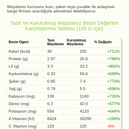
Maydanoz kurusunu kutu, paket veya çuvallar ile anlaşmalı
kargo firması aracılığıyla adresinize iletebiliyoruz.
Taze Ve Kurutulmuş Maydanoz Besin Değerleri
Karşılaştırma Tablosu (100 G Için)
Taze
Kurutulmuş
Besin Ögesi
% Değişim
Maydanoz
Maydanoz
Kalori (kcal)
36
292
+711%
Protein (g)
2.97
26.6
+796%
Lif (g)
3.3
33.2
+906%
Karbonhidrat (g)
6.33
50.6
+699%
Şeker (g)
0.85
7.4
+770%
Yağ (g)
0.79
5.5
+596%
Kalsiyum (mg)
138
1140
+726%
Demir (mg)
6.2
42.0
+577%
Potasyum (mg)
554
4120
+644%
A Vitamini (IU)
8424
30290
+259%
C Vitamini (mg)
133
125
-6%