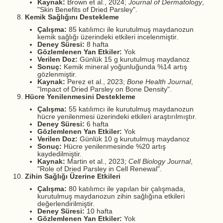
Kaynak:
Brown et al., 2024;
Journal of Dermatology
,
"Skin Benefits of Dried Parsley".
Kemik Sağlığını Destekleme
Çalışma:
85 katılımcı ile kurutulmuş maydanozun
kemik sağlığı üzerindeki etkileri incelenmiştir.
Deney Süresi:
8 hafta
Gözlemlenen Yan Etkiler:
Yok
Verilen Doz:
Günlük 15 g kurutulmuş maydanoz
Sonuç:
Kemik mineral yoğunluğunda %14 artış
gözlenmiştir.
Kaynak:
Perez et al., 2023;
Bone Health Journal
,
"Impact of Dried Parsley on Bone Density".
Hücre Yenilenmesini Destekleme
Çalışma:
55 katılımcı ile kurutulmuş maydanozun
hücre yenilenmesi üzerindeki etkileri araştırılmıştır.
Deney Süresi:
6 hafta
Gözlemlenen Yan Etkiler:
Yok
Verilen Doz:
Günlük 10 g kurutulmuş maydanoz
Sonuç:
Hücre yenilenmesinde %20 artış
kaydedilmiştir.
Kaynak:
Martin et al., 2023;
Cell Biology Journal
,
"Role of Dried Parsley in Cell Renewal".
Zihin Sağlığı Üzerine Etkileri
Çalışma:
80 katılımcı ile yapılan bir çalışmada,
kurutulmuş maydanozun zihin sağlığına etkileri
değerlendirilmiştir.
Deney Süresi:
10 hafta
Gözlemlenen Yan Etkiler:
Yok