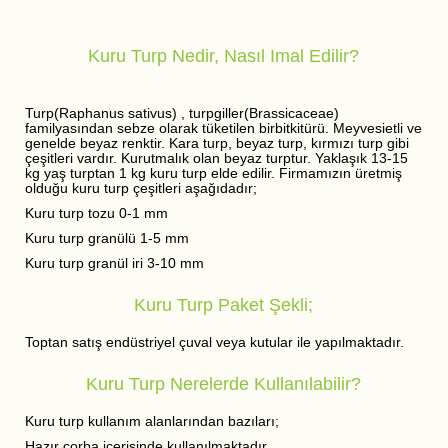
Kuru Turp Nedir, Nasıl Imal Edilir?
Turp(Raphanus sativus) , turpgiller(Brassicaceae)
familyasından sebze olarak tüketilen birbitkitürü. Meyvesietli ve
genelde beyaz renktir. Kara turp, beyaz turp, kırmızı turp gibi
çeşitleri vardır. Kurutmalık olan beyaz turptur. Yaklaşık 13-15
kg yaş turptan 1 kg kuru turp elde edilir. Firmamızın üretmiş
olduğu kuru turp çeşitleri aşağıdadır;
Kuru turp tozu 0-1 mm
Kuru turp granülü 1-5 mm
Kuru turp granül iri 3-10 mm
Kuru Turp Paket Şekli;
Toptan satış endüstriyel çuval veya kutular ile yapılmaktadır.
Kuru Turp Nerelerde Kullanılabilir?
Kuru turp kullanım alanlarından bazıları;
Hazır çorba içerisinde kullanılmaktadır,