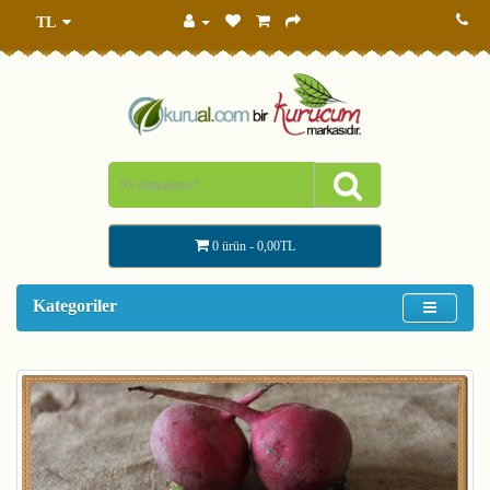
TL
0 ürün - 0,00TL
Kategoriler