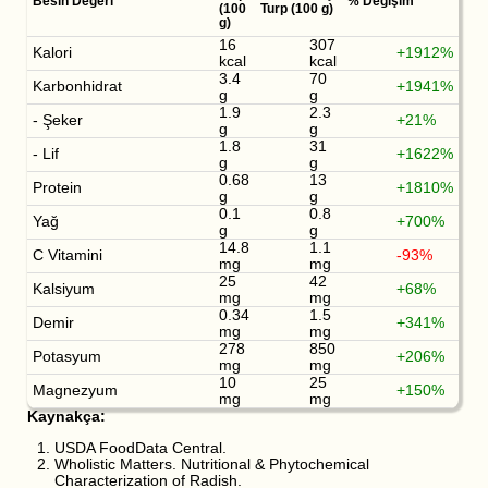
Besin Değeri
% Değişim
(100
Turp (100 g)
g)
16
307
Kalori
+1912%
kcal
kcal
3.4
70
Karbonhidrat
+1941%
g
g
1.9
2.3
- Şeker
+21%
g
g
1.8
31
- Lif
+1622%
g
g
0.68
13
Protein
+1810%
g
g
0.1
0.8
Yağ
+700%
g
g
14.8
1.1
C Vitamini
-93%
mg
mg
25
42
Kalsiyum
+68%
mg
mg
0.34
1.5
Demir
+341%
mg
mg
278
850
Potasyum
+206%
mg
mg
10
25
Magnezyum
+150%
mg
mg
Kaynakça:
USDA FoodData Central.
Wholistic Matters. Nutritional & Phytochemical
Characterization of Radish.