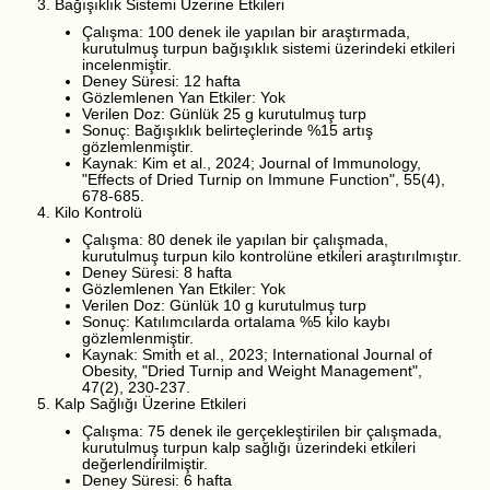
Bağışıklık Sistemi Üzerine Etkileri
Çalışma: 100 denek ile yapılan bir araştırmada,
kurutulmuş turpun bağışıklık sistemi üzerindeki etkileri
incelenmiştir.
Deney Süresi: 12 hafta
Gözlemlenen Yan Etkiler: Yok
Verilen Doz: Günlük 25 g kurutulmuş turp
Sonuç: Bağışıklık belirteçlerinde %15 artış
gözlemlenmiştir.
Kaynak: Kim et al., 2024; Journal of Immunology,
"Effects of Dried Turnip on Immune Function", 55(4),
678-685.
Kilo Kontrolü
Çalışma: 80 denek ile yapılan bir çalışmada,
kurutulmuş turpun kilo kontrolüne etkileri araştırılmıştır.
Deney Süresi: 8 hafta
Gözlemlenen Yan Etkiler: Yok
Verilen Doz: Günlük 10 g kurutulmuş turp
Sonuç: Katılımcılarda ortalama %5 kilo kaybı
gözlemlenmiştir.
Kaynak: Smith et al., 2023; International Journal of
Obesity, "Dried Turnip and Weight Management",
47(2), 230-237.
Kalp Sağlığı Üzerine Etkileri
Çalışma: 75 denek ile gerçekleştirilen bir çalışmada,
kurutulmuş turpun kalp sağlığı üzerindeki etkileri
değerlendirilmiştir.
Deney Süresi: 6 hafta