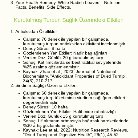
Your Health Remedy. White Radish Leaves – Nutrition
Facts, Benefits, Side Effects.
Kurutulmuş Turpun Sağlık Üzerindeki Etkileri
Antioksidan Özellikler
Çalışma: 70 denek ile yapılan bir çalışmada,
kurutulmuş turpun antioksidan aktivitesi incelenmiştir.
Deney Süresi: 8 hafta
Gözlemlenen Yan Etkiler: Nadir baş ağrıları
Verilen Doz: Günlük 20 g kurutulmuş turp
Sonuç: Katılımcılarda serbest radikal seviyelerinde
%25 azalma gözlemlenmiştir.
Kaynak: Zhao et al., 2023; Journal of Nutritional
Biochemistry, "Antioxidant Properties of Dried Turnip",
34(3), 210-217.
Sindirim Sağlığı Üzerine Etkileri
Çalışma: 60 denek ile yapılan bir çalışmada,
kurutulmuş turp tüketiminin sindirim sağlığına etkileri
değerlendirilmiştir.
Deney Süresi: 10 hafta
Gözlemlenen Yan Etkiler: Hafif mide rahatsızlığı
Verilen Doz: Günlük 15 g kurutulmuş turp
Sonuç: Lif alımının artmasıyla bağırsak hareketlerinde
%30 artış gözlemlenmiştir.
Kaynak: Lee et al., 2022; Nutrition Research Reviews,
"Dried Turnip and Digestive Health", 29(1), 45-52.