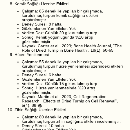
Kemik Sağlığı Üzerine Etkileri
Çalışma: 85 denek ile yapılan bir çalışmada,
kurutulmuş turpun kemik sağlığına etkileri
araştırılmıştır.
Deney Süresi: 8 hafta
Gözlemlenen Yan Etkiler: Yok
Verilen Doz: Günlük 20 g kurutulmuş turp
Sonuç: Kemik yoğunluğunda %10 artış
gözlemlenmiştir.
Kaynak: Carter et al., 2023; Bone Health Journal, "The
Role of Dried Turnip in Bone Health", 18(1), 60-65.
Hücre Yenilenmesi
Çalışma: 55 denek ile yapılan bir çalışmada,
kurutulmuş turpun hücre yenilenmesi üzerindeki etkileri
araştırılmıştır.
Deney Süresi: 6 hafta
Gözlemlenen Yan Etkiler: Yok
Verilen Doz: Günlük 15 g kurutulmuş turp
Sonuç: Hücre yenilenmesinde %20 artış
gözlemlenmiştir.
Kaynak: Martin et al., 2023; Cell Regeneration
Research, "Effects of Dried Turnip on Cell Renewal",
5(4), 88-95.
Zihin Sağlığı Üzerine Etkileri
Çalışma: 80 denek ile yapılan bir çalışmada,
kurutulmuş turpun zihin sağlığına etkileri incelenmiştir.
Deney Süresi: 10 hafta