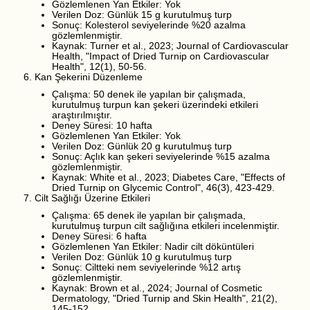
Gözlemlenen Yan Etkiler: Yok
Verilen Doz: Günlük 15 g kurutulmuş turp
Sonuç: Kolesterol seviyelerinde %20 azalma
gözlemlenmiştir.
Kaynak: Turner et al., 2023; Journal of Cardiovascular
Health, "Impact of Dried Turnip on Cardiovascular
Health", 12(1), 50-56.
Kan Şekerini Düzenleme
Çalışma: 50 denek ile yapılan bir çalışmada,
kurutulmuş turpun kan şekeri üzerindeki etkileri
araştırılmıştır.
Deney Süresi: 10 hafta
Gözlemlenen Yan Etkiler: Yok
Verilen Doz: Günlük 20 g kurutulmuş turp
Sonuç: Açlık kan şekeri seviyelerinde %15 azalma
gözlemlenmiştir.
Kaynak: White et al., 2023; Diabetes Care, "Effects of
Dried Turnip on Glycemic Control", 46(3), 423-429.
Cilt Sağlığı Üzerine Etkileri
Çalışma: 65 denek ile yapılan bir çalışmada,
kurutulmuş turpun cilt sağlığına etkileri incelenmiştir.
Deney Süresi: 6 hafta
Gözlemlenen Yan Etkiler: Nadir cilt döküntüleri
Verilen Doz: Günlük 10 g kurutulmuş turp
Sonuç: Ciltteki nem seviyelerinde %12 artış
gözlemlenmiştir.
Kaynak: Brown et al., 2024; Journal of Cosmetic
Dermatology, "Dried Turnip and Skin Health", 21(2),
145-152.