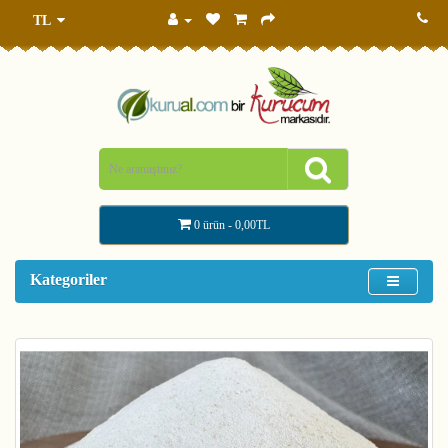
TL
0 ürün - 0,00TL
Kategoriler