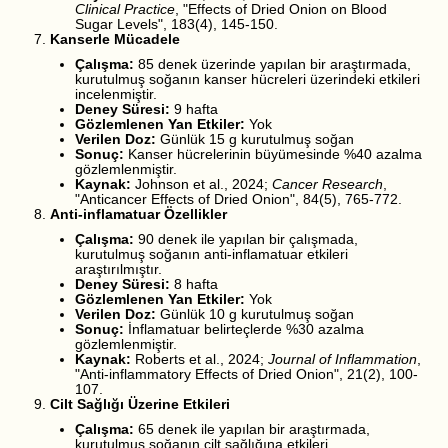
Clinical Practice
, "Effects of Dried Onion on Blood
Sugar Levels", 183(4), 145-150.
Kanserle Mücadele
Çalışma:
85 denek üzerinde yapılan bir araştırmada,
kurutulmuş soğanın kanser hücreleri üzerindeki etkileri
incelenmiştir.
Deney Süresi:
9 hafta
Gözlemlenen Yan Etkiler:
Yok
Verilen Doz:
Günlük 15 g kurutulmuş soğan
Sonuç:
Kanser hücrelerinin büyümesinde %40 azalma
gözlemlenmiştir.
Kaynak:
Johnson et al., 2024;
Cancer Research
,
"Anticancer Effects of Dried Onion", 84(5), 765-772.
Anti-inflamatuar Özellikler
Çalışma:
90 denek ile yapılan bir çalışmada,
kurutulmuş soğanın anti-inflamatuar etkileri
araştırılmıştır.
Deney Süresi:
8 hafta
Gözlemlenen Yan Etkiler:
Yok
Verilen Doz:
Günlük 10 g kurutulmuş soğan
Sonuç:
İnflamatuar belirteçlerde %30 azalma
gözlemlenmiştir.
Kaynak:
Roberts et al., 2024;
Journal of Inflammation
,
"Anti-inflammatory Effects of Dried Onion", 21(2), 100-
107.
Cilt Sağlığı Üzerine Etkileri
Çalışma:
65 denek ile yapılan bir araştırmada,
kurutulmuş soğanın cilt sağlığına etkileri