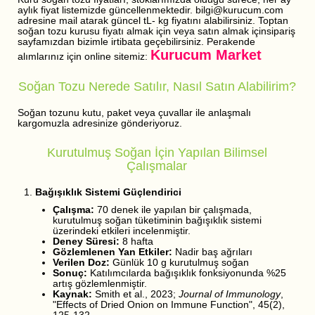
aylık fiyat listemizde güncellenmektedir. bilgi@kurucum.com
adresine mail atarak güncel tL- kg fiyatını alabilirsiniz. Toptan
soğan tozu kurusu fiyatı almak için veya satın almak içinsipariş
sayfamızdan bizimle irtibata geçebilirsiniz. Perakende
Kurucum Market
alımlarınız için online sitemiz:
Soğan Tozu Nerede Satılır, Nasıl Satın Alabilirim?
Soğan tozunu kutu, paket veya çuvallar ile anlaşmalı
kargomuzla adresinize gönderiyoruz.
Kurutulmuş Soğan İçin Yapılan Bilimsel
Çalışmalar
Bağışıklık Sistemi Güçlendirici
Çalışma:
70 denek ile yapılan bir çalışmada,
kurutulmuş soğan tüketiminin bağışıklık sistemi
üzerindeki etkileri incelenmiştir.
Deney Süresi:
8 hafta
Gözlemlenen Yan Etkiler:
Nadir baş ağrıları
Verilen Doz:
Günlük 10 g kurutulmuş soğan
Sonuç:
Katılımcılarda bağışıklık fonksiyonunda %25
artış gözlemlenmiştir.
Kaynak:
Smith et al., 2023;
Journal of Immunology
,
"Effects of Dried Onion on Immune Function", 45(2),