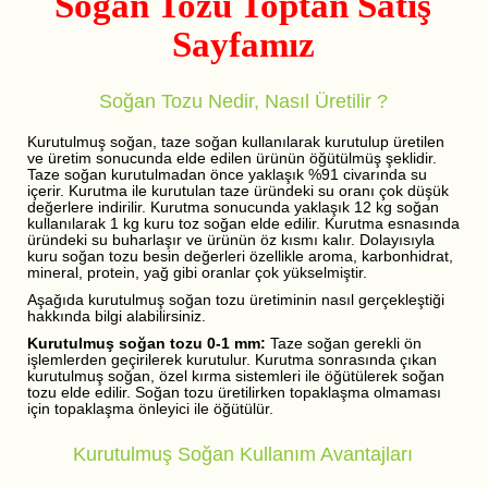
Soğan Tozu Toptan Satış
Sayfamız
Soğan Tozu Nedir, Nasıl Üretilir ?
Kurutulmuş soğan, taze soğan kullanılarak kurutulup üretilen
ve üretim sonucunda elde edilen ürünün öğütülmüş şeklidir.
Taze soğan kurutulmadan önce yaklaşık %91 civarında su
içerir. Kurutma ile kurutulan taze üründeki su oranı çok düşük
değerlere indirilir. Kurutma sonucunda yaklaşık 12 kg soğan
kullanılarak 1 kg kuru toz soğan elde edilir. Kurutma esnasında
üründeki su buharlaşır ve ürünün öz kısmı kalır. Dolayısıyla
kuru soğan tozu besin değerleri özellikle aroma, karbonhidrat,
mineral, protein, yağ gibi oranlar çok yükselmiştir.
Aşağıda kurutulmuş soğan tozu üretiminin nasıl gerçekleştiği
hakkında bilgi alabilirsiniz.
Kurutulmuş soğan tozu 0-1 mm:
Taze soğan gerekli ön
işlemlerden geçirilerek kurutulur. Kurutma sonrasında çıkan
kurutulmuş soğan, özel kırma sistemleri ile öğütülerek soğan
tozu elde edilir. Soğan tozu üretilirken topaklaşma olmaması
için topaklaşma önleyici ile öğütülür.
Kurutulmuş Soğan Kullanım Avantajları