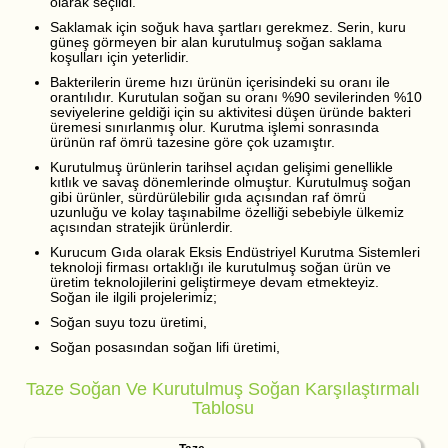
olarak seçildi.
Saklamak için soğuk hava şartları gerekmez. Serin, kuru
güneş görmeyen bir alan kurutulmuş soğan saklama
koşulları için yeterlidir.
Bakterilerin üreme hızı ürünün içerisindeki su oranı ile
orantılıdır. Kurutulan soğan su oranı %90 sevilerinden %10
seviyelerine geldiği için su aktivitesi düşen üründe bakteri
üremesi sınırlanmış olur. Kurutma işlemi sonrasında
ürünün raf ömrü tazesine göre çok uzamıştır.
Kurutulmuş ürünlerin tarihsel açıdan gelişimi genellikle
kıtlık ve savaş dönemlerinde olmuştur. Kurutulmuş soğan
gibi ürünler, sürdürülebilir gıda açısından raf ömrü
uzunluğu ve kolay taşınabilme özelliği sebebiyle ülkemiz
açısından stratejik ürünlerdir.
Kurucum Gıda olarak Eksis Endüstriyel Kurutma Sistemleri
teknoloji firması ortaklığı ile kurutulmuş soğan ürün ve
üretim teknolojilerini geliştirmeye devam etmekteyiz.
Soğan ile ilgili projelerimiz;
Soğan suyu tozu üretimi,
Soğan posasından soğan lifi üretimi,
Taze Soğan Ve Kurutulmuş Soğan Karşılaştırmalı
Tablosu