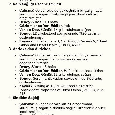
125-132.
Kalp Sağlığı Üzerine Etkileri
Çalışma:
60 denekle gerçekleştirilen bir çalışmada,
kurutulmuş soğanın kalp sağlığına olumlu etkileri
araştırılmıştır.
Deney Süresi:
10 hafta
Gözlemlenen Yan Etkiler:
Yok
Verilen Doz:
Günlük 15 g kurutulmuş soğan
Sonuç:
LDL kolesterol seviyelerinde %20 azalma
gözlemlenmiştir.
Kaynak:
Liu et al., 2023;
Cardiology Research
, "Dried
Onion and Heart Health", 18(1), 45-50.
Antioksidan Aktivitesi
Çalışma:
80 denek üzerinde yapılan bir çalışmada,
kurutulmuş soğanın antioksidan kapasitesi
değerlendirilmiştir.
Deney Süresi:
6 hafta
Gözlemlenen Yan Etkiler:
Hafif mide rahatsızlıkları
Verilen Doz:
Günlük 12 g kurutulmuş soğan
Sonuç:
Serum antioksidan seviyelerinde %30 artış
gözlemlenmiştir.
Kaynak:
Zhang et al., 2024;
Food Chemistry
,
"Antioxidant Properties of Dried Onion", 202(5), 212-
218.
Sindirim Sağlığı
Çalışma:
75 denekle yapılan bir araştırmada,
kurutulmuş soğanın sindirim sağlığı üzerindeki etkileri
incelenmiştir.