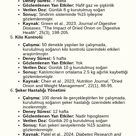
Deney Süresi:
7 hafta
Gözlemlenen Yan Etkiler:
Hafif gaz ve şişkinlik
Verilen Doz:
Günlük 8 g kurutulmuş soğan
Sonuç:
Sindirim sisteminde %15 iyileşme
gözlemlenmiştir.
Kaynak:
Green et al., 2023;
Journal of Digestive
Diseases
, "The Impact of Dried Onion on Digestive
Health", 25(3), 198-205.
Kilo Kontrolü
Çalışma:
50 denekle yapılan bir çalışmada,
kurutulmuş soğanın kilo kontrolü üzerindeki etkileri
araştırılmıştır.
Deney Süresi:
5 hafta
Gözlemlenen Yan Etkiler:
Yok
Verilen Doz:
Günlük 10 g kurutulmuş soğan
Sonuç:
Katılımcıların ortalama 2.5 kg ağırlık kaybettiği
gözlemlenmiştir.
Kaynak:
Chen et al., 2023;
Nutrition Journal
, "Dried
Onion and Weight Management", 22(1), 88-95.
Şeker Hastalığı Yönetimi
Çalışma:
100 denek ile gerçekleştirilen bir çalışmada,
kurutulmuş soğanın şeker hastalığı üzerindeki etkileri
incelenmiştir.
Deney Süresi:
12 hafta
Gözlemlenen Yan Etkiler:
Nadir hipoglisemi
Verilen Doz:
Günlük 20 g kurutulmuş soğan
Sonuç:
Kan şekeri seviyelerinde %15 azalma
gözlemlenmiştir.
Kaynak:
Patel et al., 2024;
Diabetes Research and