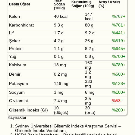
Taze
Kurutulmuş
Artış / Azalış
Besin Öğesi
Soğan
Soğan (100g)
(%)
(100g)
347
Kalori
40 kcal
%767+
kcal
Karbonhidrat
9.3 g
80 g
%761+
Lif
1.7 g
9.2 g
%441+
Şeker
4.2 g
26 g
%519+
Protein
1.1 g
8.2 g
%645+
Yağ
0.1 g
0.8 g
%700+
160
Kalsiyum
18 mg
%789+
mg
1.2
Demir
0.2 mg
%500+
mg
333
Potasyum
146 mg
%128+
mg
Sodyum
3 mg
6 mg
%100+
3.5
C vitamini
7.4 mg
%53-
mg
10
30
Glisemik İndeks (GI)
%200+
(düşük)
(orta)
Kaynaklar
Sydney Üniversitesi Glisemik İndeks Araştırma Servisi –
Glisemik İndeks Veritabanı,