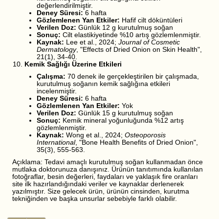
değerlendirilmiştir.
Deney Süresi:
6 hafta
Gözlemlenen Yan Etkiler:
Hafif cilt döküntüleri
Verilen Doz:
Günlük 12 g kurutulmuş soğan
Sonuç:
Cilt elastikiyetinde %10 artış gözlemlenmiştir.
Kaynak:
Lee et al., 2024;
Journal of Cosmetic
Dermatology
, "Effects of Dried Onion on Skin Health",
21(1), 34-40.
Kemik Sağlığı Üzerine Etkileri
Çalışma:
70 denek ile gerçekleştirilen bir çalışmada,
kurutulmuş soğanın kemik sağlığına etkileri
incelenmiştir.
Deney Süresi:
6 hafta
Gözlemlenen Yan Etkiler:
Yok
Verilen Doz:
Günlük 15 g kurutulmuş soğan
Sonuç:
Kemik mineral yoğunluğunda %12 artış
gözlemlenmiştir.
Kaynak:
Wong et al., 2024;
Osteoporosis
International
, "Bone Health Benefits of Dried Onion",
35(3), 555-563.
Açıklama: Tedavi amaçlı kurutulmuş soğan kullanmadan önce
mutlaka doktorunuza danışınız. Ürünün tanıtımında kullanılan
fotoğraflar, besin değerleri, faydaları ve yaklaşık fire oranları
site ilk hazırlandığındaki veriler ve kaynaklar derlenerek
yazılmıştır. Size gelecek ürün, ürünün cinsinden, kurutma
tekniğinden ve başka unsurlar sebebiyle farklı olabilir.