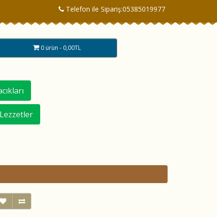
Telefon ile Sipariş:05385019977
0 ürün - 0,00TL
cıkları
 Lezzetler