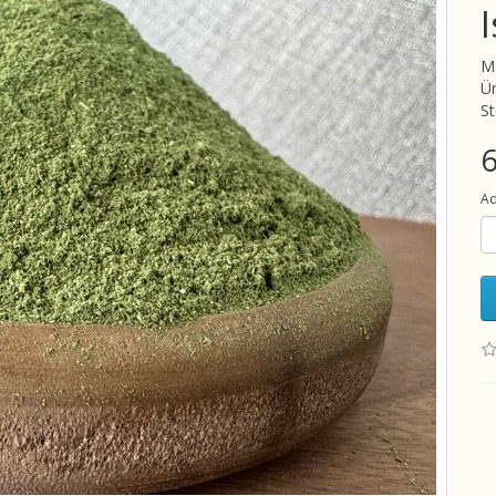
M
Ü
S
6
Ad