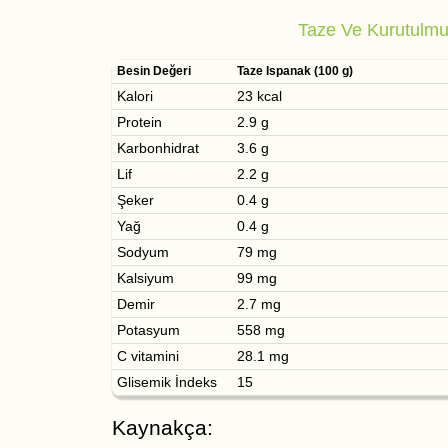
Taze Ve Kurutulmuş
Besin Değeri
Taze Ispanak (100 g)
Kalori
23 kcal
Protein
2.9 g
Karbonhidrat
3.6 g
Lif
2.2 g
Şeker
0.4 g
Yağ
0.4 g
Sodyum
79 mg
Kalsiyum
99 mg
Demir
2.7 mg
Potasyum
558 mg
C vitamini
28.1 mg
Glisemik İndeks
15
Kaynakça: