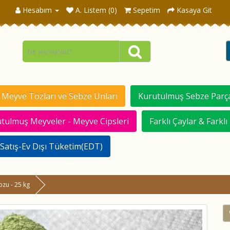
Hesabım
A. Listem (0)
Sepetim
Kasaya Git
Meyve Tozları ve Sebze Unları
Kurutulmuş Sebze Parça
tulmuş Meyveler - Meyve Cipsleri
Farklı Çaylar & Farklı
Satış-Ev Dışı Tüketim(EDT)
ozu - 25 kg