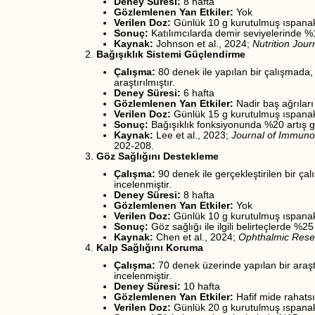
Deney Süresi:
8 hafta
Gözlemlenen Yan Etkiler:
Yok
Verilen Doz:
Günlük 10 g kurutulmuş ıspana
Sonuç:
Katılımcılarda demir seviyelerinde %1
Kaynak:
Johnson et al., 2024;
Nutrition Jour
Bağışıklık Sistemi Güçlendirme
Çalışma:
80 denek ile yapılan bir çalışmada, 
araştırılmıştır.
Deney Süresi:
6 hafta
Gözlemlenen Yan Etkiler:
Nadir baş ağrıları
Verilen Doz:
Günlük 15 g kurutulmuş ıspana
Sonuç:
Bağışıklık fonksiyonunda %20 artış g
Kaynak:
Lee et al., 2023;
Journal of Immuno
202-208.
Göz Sağlığını Destekleme
Çalışma:
90 denek ile gerçekleştirilen bir ça
incelenmiştir.
Deney Süresi:
8 hafta
Gözlemlenen Yan Etkiler:
Yok
Verilen Doz:
Günlük 10 g kurutulmuş ıspana
Sonuç:
Göz sağlığı ile ilgili belirteçlerde %2
Kaynak:
Chen et al., 2024;
Ophthalmic Rese
Kalp Sağlığını Koruma
Çalışma:
70 denek üzerinde yapılan bir araşt
incelenmiştir.
Deney Süresi:
10 hafta
Gözlemlenen Yan Etkiler:
Hafif mide rahatsız
Verilen Doz:
Günlük 20 g kurutulmuş ıspana