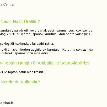
a Central.
edir, Nasıl Üretilir ?
ından yaprağı etli koyu parlak yeşil, sarımsı yeşil çok sayıda
. Yaklaşık %91 su içeren ıspanak kurutulduktan sonra yaklaşık 12
leştiği hakkında bilgi alabilirsiniz.
rekli ön işlemlerden geçirilerek kurutulur. Kurutma sonrasında
ütülerek ıspanak tozu elde edilir.
- Toptan Hangi Tür Ambalaj Ile Satın Alabiliriz?
 ile toptan satın alabilirsiniz.
Nerelerde Kullanılır?
nılabilir,