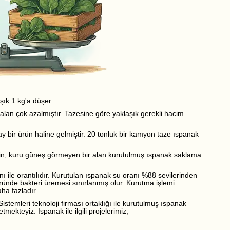
şık 1 kg'a düşer.
alan çok azalmıştır. Tazesine göre yaklaşık gerekli hacim
ay bir ürün haline gelmiştir. 20 tonluk bir kamyon taze ıspanak
rin, kuru güneş görmeyen bir alan kurutulmuş ıspanak saklama
nı ile orantılıdır. Kurutulan ıspanak su oranı %88 sevilerinden
üründe bakteri üremesi sınırlanmış olur. Kurutma işlemi
ha fazladır.
temleri teknoloji firması ortaklığı ile kurutulmuş ıspanak
mekteyiz. Ispanak ile ilgili projelerimiz;