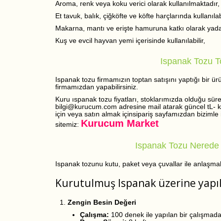
Aroma, renk veya koku verici olarak kullanılmaktadır,
Et tavuk, balık, çiğköfte ve köfte harçlarında kullanılabi
Makarna, mantı ve erişte hamuruna katkı olarak yada ü
Kuş ve evcil hayvan yemi içerisinde kullanılabilir,
Ispanak Tozu T
Ispanak tozu firmamızın toptan satışını yaptığı bir ür
firmamızdan yapabilirsiniz.
Kuru ıspanak tozu fiyatları, stoklarımızda olduğu süre
bilgi@kurucum.com adresine mail atarak güncel tL- kg 
için veya satın almak içinsipariş sayfamızdan bizimle i
Kurucum Market
sitemiz:
Ispanak Tozu Nerede Sa
Ispanak tozunu kutu, paket veya çuvallar ile anlaşma
Kurutulmuş Ispanak üzerine yapıl
Zengin Besin Değeri
Çalışma:
100 denek ile yapılan bir çalışmada,