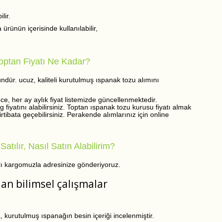
lir.
rünün içerisinde kullanılabilir,
optan Fiyatı Ne Kadar?
ündür. ucuz, kaliteli kurutulmuş ıspanak tozu alımını
ce, her ay aylık fiyat listemizde güncellenmektedir.
fiyatını alabilirsiniz. Toptan ıspanak tozu kurusu fiyatı almak
rtibata geçebilirsiniz. Perakende alımlarınız için online
tılır, Nasıl Satın Alabilirim?
lı kargomuzla adresinize gönderiyoruz.
an bilimsel çalışmalar
 kurutulmuş ıspanağın besin içeriği incelenmiştir.