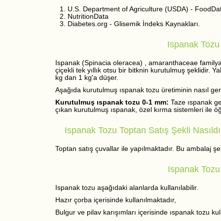
U.S. Department of Agriculture (USDA) - FoodDat
NutritionData
Diabetes.org - Glisemik İndeks Kaynakları.
Ispanak Tozu N
Ispanak (Spinacia oleracea) , amaranthaceae familyas
çiçekli tek yıllık otsu bir bitknin kurutulmuş şeklidir
kg dan 1 kg'a düşer.
Aşağıda kurutulmuş ıspanak tozu üretiminin nasıl gerçek
Kurutulmuş ıspanak tozu 0-1 mm:
Taze ıspanak ge
çıkan kurutulmuş ıspanak, özel kırma sistemleri ile öğ
Ispanak Tozu Toptan Satış Şekli Nasıldır
Toptan satış çuvallar ile yapılmaktadır. Bu ambalaj şekli
Ispanak Tozu 
Ispanak tozu aşağıdaki alanlarda kullanılabilir.
Hazır çorba içerisinde kullanılmaktadır,
Bulgur ve pilav karışımları içerisinde ıspanak tozu kulla