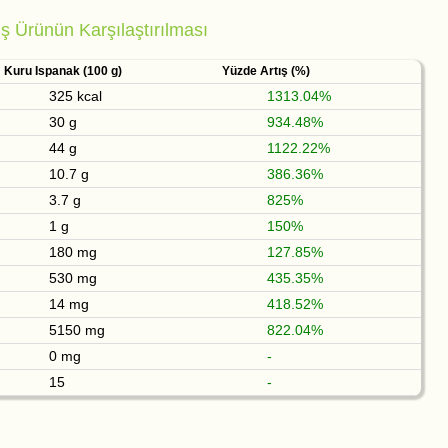
 Ürünün Karşılaştırılması
Kuru Ispanak (100 g)
Yüzde Artış (%)
325 kcal
1313.04%
30 g
934.48%
44 g
1122.22%
10.7 g
386.36%
3.7 g
825%
1 g
150%
180 mg
127.85%
530 mg
435.35%
14 mg
418.52%
5150 mg
822.04%
0 mg
-
15
-