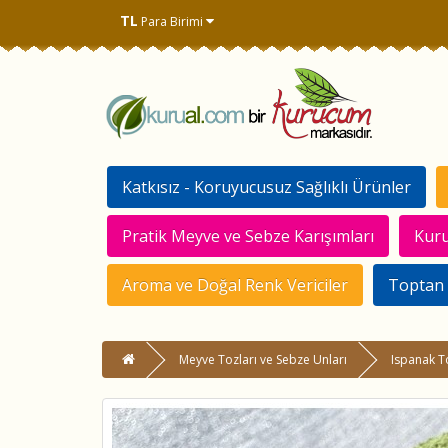
TL
Para Birimi
Katkısız - Koruyucusuz Sağlıklı Ürünler
Pratik Meyve ve Sebze Karışımları
Kuru
Aroma ve Doğal Renk Vericiler
Toptan 
Meyve Tozları ve Sebze Unları
Ispanak T