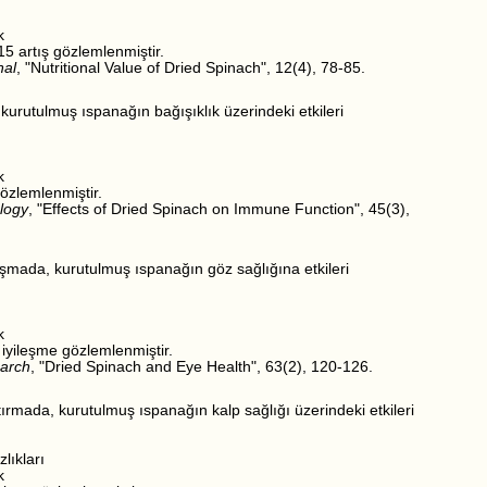
k
5 artış gözlemlenmiştir.
nal
, "Nutritional Value of Dried Spinach", 12(4), 78-85.
kurutulmuş ıspanağın bağışıklık üzerindeki etkileri
k
özlemlenmiştir.
logy
, "Effects of Dried Spinach on Immune Function", 45(3),
lışmada, kurutulmuş ıspanağın göz sağlığına etkileri
k
5 iyileşme gözlemlenmiştir.
arch
, "Dried Spinach and Eye Health", 63(2), 120-126.
ırmada, kurutulmuş ıspanağın kalp sağlığı üzerindeki etkileri
lıkları
k