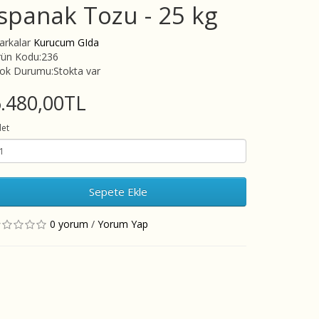
Ispanak Tozu - 25 kg
arkalar
Kurucum GIda
rün Kodu:236
tok Durumu:Stokta var
.480,00TL
et
Sepete Ekle
0 yorum
/
Yorum Yap