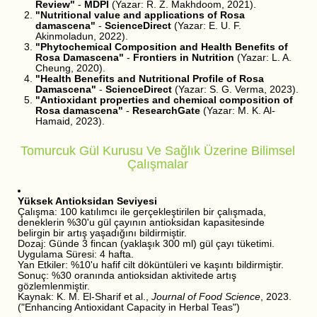
Review"
-
MDPI
(Yazar: R. Z. Makhdoom, 2021).
"Nutritional value and applications of Rosa
damascena"
-
ScienceDirect
(Yazar: E. U. F.
Akinmoladun, 2022).
"Phytochemical Composition and Health Benefits of
Rosa Damascena"
-
Frontiers in Nutrition
(Yazar: L. A.
Cheung, 2020).
"Health Benefits and Nutritional Profile of Rosa
Damascena"
-
ScienceDirect
(Yazar: S. G. Verma, 2023).
"Antioxidant properties and chemical composition of
Rosa damascena"
-
ResearchGate
(Yazar: M. K. Al-
Hamaid, 2023).
Tomurcuk Gül Kurusu Ve Sağlık Üzerine Bilimsel
Çalışmalar
Yüksek Antioksidan Seviyesi
Çalışma: 100 katılımcı ile gerçekleştirilen bir çalışmada,
deneklerin %30'u gül çayının antioksidan kapasitesinde
belirgin bir artış yaşadığını bildirmiştir.
Dozaj: Günde 3 fincan (yaklaşık 300 ml) gül çayı tüketimi.
Uygulama Süresi: 4 hafta.
Yan Etkiler: %10'u hafif cilt döküntüleri ve kaşıntı bildirmiştir.
Sonuç: %30 oranında antioksidan aktivitede artış
gözlemlenmiştir.
Kaynak: K. M. El-Sharif et al.,
Journal of Food Science
, 2023.
("Enhancing Antioxidant Capacity in Herbal Teas")