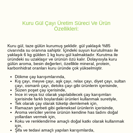
Kuru Gül Çayı Üretim Süreci Ve Ürün
Özellikleri:
Kuru gül, taze gülün kurumuş şeklidir. gül yaklaşık %85
civarında su oranına sahiptir. İçindeki suyun kurutulması ile
yaklaşık 6 kg gülden 1 kg kuru gül kalmaktadır. Kurutma ile
üründeki su uzaklaşır ve ürünün özü kalır. Dolayısıyla kuru
gülün aroma, besin değerleri, özellikle mineral, protein,
karbonhidrat oranları kuru üründe çok yükselmiştir.
Dökme çay karışımlarında,
Kış çayı, meyve çayı, aşk çayı, relax çayı, diyet çayı, sultan
çayı, osmanlı çayı, detoks çayı gibi ürünlerin içerisinde,
Süzen poşet çay içerisinde,
İnce iri veya toz olarak yapılabilecek çay karışımları
içerisinde farklı boylardaki ürünleri kullanmak suretiyle,
Tek olarak çay olarak tüketip demlemek için,
Ramazan şerbeti gibi geleneksel ürünlerin içerisinde,
Aroma vericiler yerine ürünün kendine has tadını doğal
yollardan vermek için,
Koku ve renklendirme amaçlı doğal katkı olarak kullanmak
için,
Şifa ve tedavi amaçlı yapılan karışımlarda,