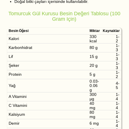
Doğal bitki çayları içerisinde kullanılabilir.
Tomurcuk Gül Kurusu Besin Değeri Tablosu (100
Gram Için)
Besin Öğesi
Miktar
Kaynaklar
330
1-
Kalori
kcal
2
1-
Karbonhidrat
80 g
3
1-
Lif
15 g
3
1-
Şeker
20 g
3
1-
Protein
5 g
2
0.03-
4-
Yağ
0.06
5
g
300
1-
A Vitamini
µg
4
40
1-
C Vitamini
mg
4
80
1-
Kalsiyum
mg
4
1-
Demir
6 mg
4