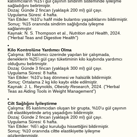
katılımcıların %15'i gül çayının sindirim sisteminde iyileşme
sağladığını belirtmiştir.
Dozaj: Günde 2 fincan (yaklaşık 200 ml) gül çayı.
Uygulama Süresi: 4 hafta.
Yan Etkiler: %10'u hafif mide bulantısı yaşadıklarını bildirmiştir.
Sonuç: %15 oranında sindirim sağlığında iyileşme
sağlanmıştır.
Kaynak: N. S. Thompson et al.,
Nutrition and Health
, 2024.
("Herbal Teas and Digestive Health")
Kilo Kontrolüne Yardımcı Olma
Çalışma: 80 katılımcı üzerinde yapılan bir çalışmada,
deneklerin %25'i gül çayı tüketiminin kilo kaybında yardımcı
olduğunu belirtmiştir.
Dozaj: Günde 3 fincan (yaklaşık 300 ml) gül çayı.
Uygulama Süresi: 8 hafta.
Yan Etkiler: %10'u baş dönmesi ve halsizlik bildirmiştir.
Sonuç: Ortalama 2 kg kilo kaybı elde edilmiştir.
Kaynak: J. L. Reynolds,
Obesity Research
, 2024. ("Herbal
Teas as Aiding Tools in Weight Management")
Cilt Sağlığını İyileştirme
Çalışma: 85 katılımcıdan oluşan bir grupta, %10'u gül çayının
cilt elastikiyetinde artış yaşadığını bildirmiştir.
Dozaj: Günde 2 fincan (yaklaşık 200 ml) gül çayı.
Uygulama Süresi: 6 hafta.
Yan Etkiler: %5'i ağız kuruluğu hissettiğini bildirmiştir.
Sonuç: %10 oranında ciltte elastikiyette iyileşme
gözlemlenmiştir.