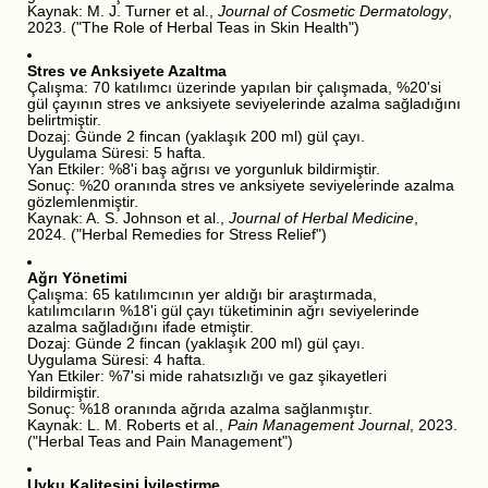
Kaynak: M. J. Turner et al.,
Journal of Cosmetic Dermatology
,
2023. ("The Role of Herbal Teas in Skin Health")
Stres ve Anksiyete Azaltma
Çalışma: 70 katılımcı üzerinde yapılan bir çalışmada, %20'si
gül çayının stres ve anksiyete seviyelerinde azalma sağladığını
belirtmiştir.
Dozaj: Günde 2 fincan (yaklaşık 200 ml) gül çayı.
Uygulama Süresi: 5 hafta.
Yan Etkiler: %8'i baş ağrısı ve yorgunluk bildirmiştir.
Sonuç: %20 oranında stres ve anksiyete seviyelerinde azalma
gözlemlenmiştir.
Kaynak: A. S. Johnson et al.,
Journal of Herbal Medicine
,
2024. ("Herbal Remedies for Stress Relief")
Ağrı Yönetimi
Çalışma: 65 katılımcının yer aldığı bir araştırmada,
katılımcıların %18'i gül çayı tüketiminin ağrı seviyelerinde
azalma sağladığını ifade etmiştir.
Dozaj: Günde 2 fincan (yaklaşık 200 ml) gül çayı.
Uygulama Süresi: 4 hafta.
Yan Etkiler: %7'si mide rahatsızlığı ve gaz şikayetleri
bildirmiştir.
Sonuç: %18 oranında ağrıda azalma sağlanmıştır.
Kaynak: L. M. Roberts et al.,
Pain Management Journal
, 2023.
("Herbal Teas and Pain Management")
Uyku Kalitesini İyileştirme