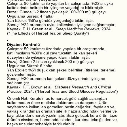
Çalışma: 90 katılımcı ile yapılan bir çalışmada, %22'si uyku
kalitelerinde belirgin bir iyileşme yaşadığını bildirmiştir.
Dozaj: Günde 1-2 fincan (yaklaşık 100-200 ml) gül çayı.
Uygulama Süresi: 4 hafta.
Yan Etkiler: %6'sı gündüz yorgunluğu bildirmiştir.
Sonuç: %22 oranında uyku kalitesinde iyileşme sağlanmıştır.
Kaynak: F. H. Green et al.,
Sleep Medicine Reviews
, 2024.
("The Effects of Herbal Tea on Sleep Quality")
Diyabet Kontrolü
Çalışma: 50 katılımcı üzerinde yapılan bir araştırmada,
katılımcıların %30'u gül çayı tüketimi ile kan şekeri
düzeylerinde iyileşme yaşadıklarını bildirmiştir.
Dozaj: Günde 2 fincan (yaklaşık 200 ml) gül çayı.
Uygulama Süresi: 6 hafta.
Yan Etkiler: %5'i düşük kan şekeri belirtileri (titreme, terleme)
gözlemlenmiştir.
Sonuç: %30 oranında kan şekeri düzeylerinde iyileşme
sağlanmıştır.
Kaynak: P. T. Brown et al.,
Diabetes Research and Clinical
Practice
, 2024. ("Herbal Teas and Blood Glucose Regulation")
Önemli Not: Kurutulmuş tomurcuk gülü sağlık açısından
kullanmadan önce mutlaka doktorunuza danışınız. Ürün
sayfamızda kullanılan görseller, besin değerleri, faydaları ve
yaklaşık randıman oranları site ilk hazırlandığındaki veriler ve
kaynaklar derlenerek yazılmıştır. Size gelecek kuru ürün, taze
ürünün cinsinden, hammaddesinden, kurutma tekniğinden ve
başka unsurlar sebebiyle farklı olabilir.