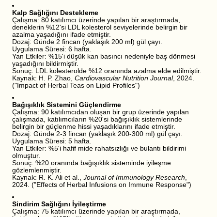
Kalp Sağlığını Destekleme
Çalışma: 80 katılımcı üzerinde yapılan bir araştırmada,
deneklerin %12'si LDL kolesterol seviyelerinde belirgin bir
azalma yaşadığını ifade etmiştir.
Dozaj: Günde 2 fincan (yaklaşık 200 ml) gül çayı.
Uygulama Süresi: 6 hafta.
Yan Etkiler: %15'i düşük kan basıncı nedeniyle baş dönmesi
yaşadığını bildirmiştir.
Sonuç: LDL kolesterolde %12 oranında azalma elde edilmiştir.
Kaynak: H. P. Zhao,
Cardiovascular Nutrition Journal
, 2024.
("Impact of Herbal Teas on Lipid Profiles")
Bağışıklık Sistemini Güçlendirme
Çalışma: 90 katılımcıdan oluşan bir grup üzerinde yapılan
çalışmada, katılımcıların %20'si bağışıklık sistemlerinde
belirgin bir güçlenme hissi yaşadıklarını ifade etmiştir.
Dozaj: Günde 2-3 fincan (yaklaşık 200-300 ml) gül çayı.
Uygulama Süresi: 5 hafta.
Yan Etkiler: %5'i hafif mide rahatsızlığı ve bulantı bildirimi
olmuştur.
Sonuç: %20 oranında bağışıklık sisteminde iyileşme
gözlemlenmiştir.
Kaynak: R. K. Ali et al.,
Journal of Immunology Research
,
2024. ("Effects of Herbal Infusions on Immune Response")
Sindirim Sağlığını İyileştirme
Çalışma: 75 katılımcı üzerinde yapılan bir araştırmada,