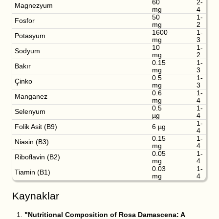
60
2-
Magnezyum
mg
4
50
1-
Fosfor
mg
2
1600
1-
Potasyum
mg
3
10
1-
Sodyum
mg
2
0.15
1-
Bakır
mg
3
0.5
1-
Çinko
mg
3
0.6
1-
Manganez
mg
4
0.5
1-
Selenyum
µg
4
1-
Folik Asit (B9)
6 µg
4
0.15
1-
Niasin (B3)
mg
4
0.05
1-
Riboflavin (B2)
mg
4
0.03
1-
Tiamin (B1)
mg
4
Kaynaklar
"Nutritional Composition of Rosa Damascena: A