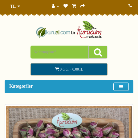
TL
0 ürün - 0,00TL
Kategoriler