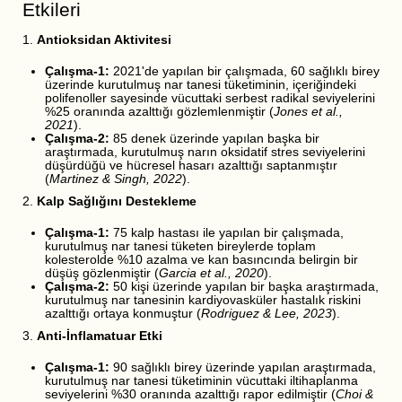
Etkileri
1.
Antioksidan Aktivitesi
Çalışma-1:
2021'de yapılan bir çalışmada, 60 sağlıklı birey
üzerinde kurutulmuş nar tanesi tüketiminin, içeriğindeki
polifenoller sayesinde vücuttaki serbest radikal seviyelerini
%25 oranında azalttığı gözlemlenmiştir (
Jones et al.,
2021
).
Çalışma-2:
85 denek üzerinde yapılan başka bir
araştırmada, kurutulmuş narın oksidatif stres seviyelerini
düşürdüğü ve hücresel hasarı azalttığı saptanmıştır
(
Martinez & Singh, 2022
).
2.
Kalp Sağlığını Destekleme
Çalışma-1:
75 kalp hastası ile yapılan bir çalışmada,
kurutulmuş nar tanesi tüketen bireylerde toplam
kolesterolde %10 azalma ve kan basıncında belirgin bir
düşüş gözlenmiştir (
Garcia et al., 2020
).
Çalışma-2:
50 kişi üzerinde yapılan bir başka araştırmada,
kurutulmuş nar tanesinin kardiyovasküler hastalık riskini
azalttığı ortaya konmuştur (
Rodriguez & Lee, 2023
).
3.
Anti-İnflamatuar Etki
Çalışma-1:
90 sağlıklı birey üzerinde yapılan araştırmada,
kurutulmuş nar tanesi tüketiminin vücuttaki iltihaplanma
seviyelerini %30 oranında azalttığı rapor edilmiştir (
Choi &