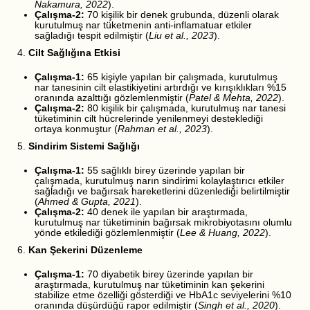
Nakamura, 2022
).
Çalışma-2:
70 kişilik bir denek grubunda, düzenli olarak
kurutulmuş nar tüketmenin anti-inflamatuar etkiler
sağladığı tespit edilmiştir (
Liu et al., 2023
).
4.
Cilt Sağlığına Etkisi
Çalışma-1:
65 kişiyle yapılan bir çalışmada, kurutulmuş
nar tanesinin cilt elastikiyetini artırdığı ve kırışıklıkları %15
oranında azalttığı gözlemlenmiştir (
Patel & Mehta, 2022
).
Çalışma-2:
80 kişilik bir çalışmada, kurutulmuş nar tanesi
tüketiminin cilt hücrelerinde yenilenmeyi desteklediği
ortaya konmuştur (
Rahman et al., 2023
).
5.
Sindirim Sistemi Sağlığı
Çalışma-1:
55 sağlıklı birey üzerinde yapılan bir
çalışmada, kurutulmuş narın sindirimi kolaylaştırıcı etkiler
sağladığı ve bağırsak hareketlerini düzenlediği belirtilmiştir
(
Ahmed & Gupta, 2021
).
Çalışma-2:
40 denek ile yapılan bir araştırmada,
kurutulmuş nar tüketiminin bağırsak mikrobiyotasını olumlu
yönde etkilediği gözlemlenmiştir (
Lee & Huang, 2022
).
6.
Kan Şekerini Düzenleme
Çalışma-1:
70 diyabetik birey üzerinde yapılan bir
araştırmada, kurutulmuş nar tüketiminin kan şekerini
stabilize etme özelliği gösterdiği ve HbA1c seviyelerini %10
oranında düşürdüğü rapor edilmiştir (
Singh et al., 2020
).