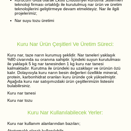
Kurucum Gıda olarak Eksis Endüstriyel Kurutma Sistemleri
teknoloji firması ortaklığı ile kurutulmuş nar ürün ve üretim
teknolojilerini geliştirmeye devam etmekteyiz. Nar ile ilgili
projelerimiz;
Nar suyu tozu üretimi
Kuru Nar Ürün Çeşitleri Ve Üretim Süreci:
Kuru nar, taze narın kurumuş şeklidir. Nar taneleri yaklaşık
%80 civarında su oranına sahiptir. İçindeki suyun kurutulması
ile yaklaşık 5 kg nar tanesinden 1 kg kuru nar tanesi
kalmaktadır. Kurutma ile üründeki su uzaklaşır ve ürünün özü
kalır. Dolayısıyla kuru narın besin değerleri özellikle mineral,
protein, karbonhidrat oranları kuru üründe çok yükselmiştir.
Aşağıda kuru nar satışımızdaki ürün çeşitlerimizin listesini
bulabilirsiniz.
Kuru nar tanesi
Kuru nar tozu
Kuru Nar Kullanılabilecek Yerler:
Kuru nar kullanım alanlarından bazıları;
Atıştırmalık olarak kullanılabilir,