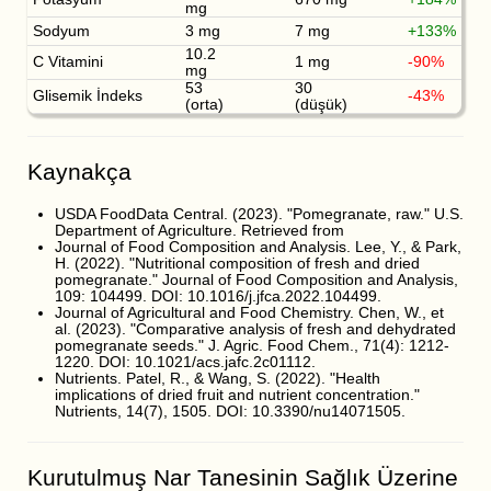
mg
Sodyum
3 mg
7 mg
+133%
10.2
C Vitamini
1 mg
-90%
mg
53
30
Glisemik İndeks
-43%
(orta)
(düşük)
Kaynakça
USDA FoodData Central. (2023). "Pomegranate, raw." U.S.
Department of Agriculture. Retrieved from
Journal of Food Composition and Analysis. Lee, Y., & Park,
H. (2022). "Nutritional composition of fresh and dried
pomegranate." Journal of Food Composition and Analysis,
109: 104499. DOI: 10.1016/j.jfca.2022.104499.
Journal of Agricultural and Food Chemistry. Chen, W., et
al. (2023). "Comparative analysis of fresh and dehydrated
pomegranate seeds." J. Agric. Food Chem., 71(4): 1212-
1220. DOI: 10.1021/acs.jafc.2c01112.
Nutrients. Patel, R., & Wang, S. (2022). "Health
implications of dried fruit and nutrient concentration."
Nutrients, 14(7), 1505. DOI: 10.3390/nu14071505.
Kurutulmuş Nar Tanesinin Sağlık Üzerine