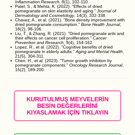
Inflammation Research
, 8(1), 102-110.
Patel, S., & Mehta, K. (2022). "Effects of dried
pomegranate on skin elasticity and aging."
Journal of
Dermatology and Cosmetology
, 14(3), 332-338.
Chavez, A., et al. (2021). "Bone density improvement with
dried pomegranate consumption."
Bone Health Journal
,
18(2), 98-106.
Liu, T., & Zhang, R. (2021). "Dried pomegranate arils and
their effects on cancer cell proliferation."
Cancer
Prevention and Research
, 9(4), 154-162.
Lopez, R., et al. (2022). "Cognitive benefits of dried
pomegranate in elderly adults."
Aging and Mental Health
,
21(5), 304-311.
Chen, H., et al. (2023). "Tumor growth inhibition by
pomegranate components."
Oncology Research Journal
,
15(2), 189-200.
KURUTULMUŞ MEYVELERİN
BESİN DEĞERLERİNİ
KIYASLAMAK İÇİN TIKLAYIN