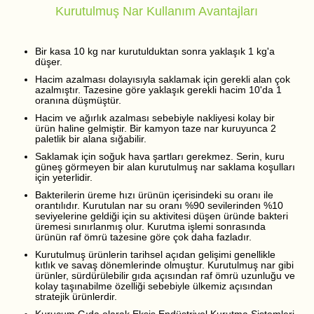
Kurutulmuş Nar Kullanım Avantajları
Bir kasa 10 kg nar kurutulduktan sonra yaklaşık 1 kg'a
düşer.
Hacim azalması dolayısıyla saklamak için gerekli alan çok
azalmıştır. Tazesine göre yaklaşık gerekli hacim 10'da 1
oranına düşmüştür.
Hacim ve ağırlık azalması sebebiyle nakliyesi kolay bir
ürün haline gelmiştir. Bir kamyon taze nar kuruyunca 2
paletlik bir alana sığabilir.
Saklamak için soğuk hava şartları gerekmez. Serin, kuru
güneş görmeyen bir alan kurutulmuş nar saklama koşulları
için yeterlidir.
Bakterilerin üreme hızı ürünün içerisindeki su oranı ile
orantılıdır. Kurutulan nar su oranı %90 sevilerinden %10
seviyelerine geldiği için su aktivitesi düşen üründe bakteri
üremesi sınırlanmış olur. Kurutma işlemi sonrasında
ürünün raf ömrü tazesine göre çok daha fazladır.
Kurutulmuş ürünlerin tarihsel açıdan gelişimi genellikle
kıtlık ve savaş dönemlerinde olmuştur. Kurutulmuş nar gibi
ürünler, sürdürülebilir gıda açısından raf ömrü uzunluğu ve
kolay taşınabilme özelliği sebebiyle ülkemiz açısından
stratejik ürünlerdir.