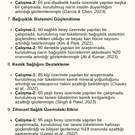
Çalışma-2:
55 pre-diyabetik hasta üzerinde yapılan başka
bir çalışmada, kurutulmuş narın insülin duyarlılığını
artırdığı gözlemlenmiştir (
Garcia & Chen, 2023
).
7.
Bağışıklık Sistemini Güçlendirme
Çalışma-1:
60 sağlıklı birey üzerinde yapılan bir
çalışmada, kurutulmuş nar tüketiminin bağışıklık sistemini
güçlendirici etkileri olduğu ve beyaz kan hücre sayısını
artırdığı belirlenmiştir (
Kim & Park, 2021
).
Çalışma-2:
90 denekle yapılan bir araştırmada,
kurutulmuş narın bağışıklık hücrelerinin aktivitesini %20
oranında artırdığı gözlemlenmiştir (
Ali & Kumar, 2023
).
8.
Kemik Sağlığını Destekleme
Çalışma-1:
85 kişi üzerinde yapılan bir araştırmada,
kurutulmuş nar tüketiminin kemik mineral yoğunluğunu
artırdığı ve osteoporoz riskini azalttığı belirtilmiştir (
Chavez
et al., 2021
).
Çalışma-2:
60 yaşlı birey üzerinde yapılan bir çalışmada,
kurutulmuş nar tanesi tüketiminin kemik kırılganlığını
azalttığı gözlenmiştir (
Singh & Patel, 2023
).
9.
Zihinsel Sağlık Üzerindeki Etkisi
Çalışma-1:
95 yaşlı birey üzerinde yapılan bir
araştırmada, kurutulmuş nar tanesi tüketiminin hafızayı
güçlendirdiği ve bilişsel gerilemeyi %18 oranında azalttığı
saptanmıştır (
Lopez et al., 2022
).