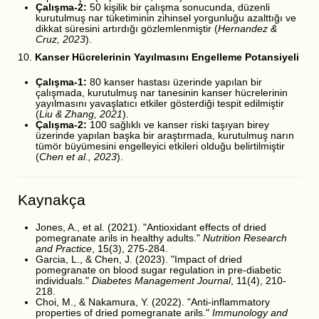
Çalışma-2:
50 kişilik bir çalışma sonucunda, düzenli
kurutulmuş nar tüketiminin zihinsel yorgunluğu azalttığı ve
dikkat süresini artırdığı gözlemlenmiştir (
Hernandez &
Cruz, 2023
).
10.
Kanser Hücrelerinin Yayılmasını Engelleme Potansiyeli
Çalışma-1:
80 kanser hastası üzerinde yapılan bir
çalışmada, kurutulmuş nar tanesinin kanser hücrelerinin
yayılmasını yavaşlatıcı etkiler gösterdiği tespit edilmiştir
(
Liu & Zhang, 2021
).
Çalışma-2:
100 sağlıklı ve kanser riski taşıyan birey
üzerinde yapılan başka bir araştırmada, kurutulmuş narın
tümör büyümesini engelleyici etkileri olduğu belirtilmiştir
(
Chen et al., 2023
).
Kaynakça
Jones, A., et al. (2021). "Antioxidant effects of dried
pomegranate arils in healthy adults."
Nutrition Research
and Practice
, 15(3), 275-284.
Garcia, L., & Chen, J. (2023). "Impact of dried
pomegranate on blood sugar regulation in pre-diabetic
individuals."
Diabetes Management Journal
, 11(4), 210-
218.
Choi, M., & Nakamura, Y. (2022). "Anti-inflammatory
properties of dried pomegranate arils."
Immunology and