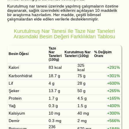
Kurutulmuş nar tanesi üzerinde yapılmış çalışmaların özetine
dayanarak, sağlık üzerindeki etkilerini açıklayan 10 maddelik
bir araştırma hazırladım. Her madde, çeşitli bilimsel
çalışmalardan elde edilen verilerle desteklenmiştir.
Kurutulmuş Nar Tanesi Ile Taze Nar Taneleri
Arasındaki Besin Değeri Farklılıkları Tablosu
Taze
Nar
Kurutulmuş Nar
% Değişim
Besin Öğesi
Taneleri
Taneleri (100g)
Oranı
(100g)
325
Kalori
83 kcal
+291%
kcal
Karbonhidrat
18.7 g
75 g
+301%
Lif
4 g
28 g
+600%
Şeker
13.7 g
50 g
+265%
Protein
1.7 g
4.5 g
+165%
Yağ
0.3 g
1.5 g
+400%
Kalsiyum
10 mg
40 mg
+300%
Demir
0.3 mg
2 mg
+566%
236
Potasyum
670 mg
+184%