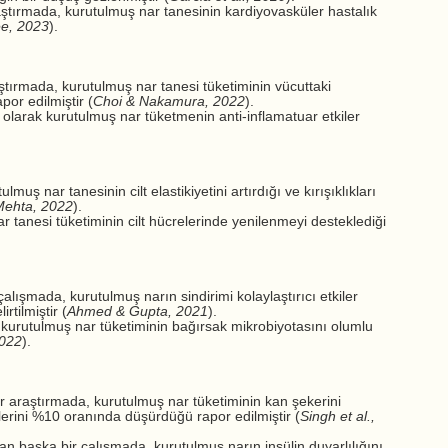
aştırmada, kurutulmuş nar tanesinin kardiyovasküler hastalık
ee, 2023
).
ştırmada, kurutulmuş nar tanesi tüketiminin vücuttaki
por edilmiştir (
Choi & Nakamura, 2022
).
 olarak kurutulmuş nar tüketmenin anti-inflamatuar etkiler
muş nar tanesinin cilt elastikiyetini artırdığı ve kırışıklıkları
Mehta, 2022
).
r tanesi tüketiminin cilt hücrelerinde yenilenmeyi desteklediği
çalışmada, kurutulmuş narın sindirimi kolaylaştırıcı etkiler
rtilmiştir (
Ahmed & Gupta, 2021
).
 kurutulmuş nar tüketiminin bağırsak mikrobiyotasını olumlu
2022
).
ir araştırmada, kurutulmuş nar tüketiminin kan şekerini
elerini %10 oranında düşürdüğü rapor edilmiştir (
Singh et al.,
n başka bir çalışmada, kurutulmuş narın insülin duyarlılığını