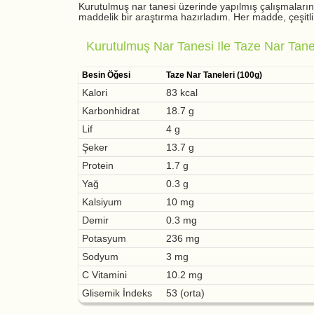
Kurutulmuş nar tanesi üzerinde yapılmış çalışmaların 
maddelik bir araştırma hazırladım. Her madde, çeşitli 
Kurutulmuş Nar Tanesi Ile Taze Nar Tanel
Besin Öğesi
Taze Nar Taneleri (100g)
Kalori
83 kcal
Karbonhidrat
18.7 g
Lif
4 g
Şeker
13.7 g
Protein
1.7 g
Yağ
0.3 g
Kalsiyum
10 mg
Demir
0.3 mg
Potasyum
236 mg
Sodyum
3 mg
C Vitamini
10.2 mg
Glisemik İndeks
53 (orta)