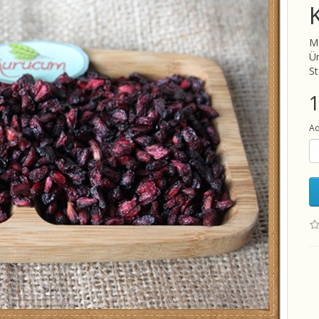
M
Ü
S
1
Ad