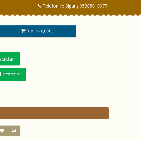
Telefon ile Sipariş:05385019977
0 ürün - 0,00TL
cıkları
 Lezzetler