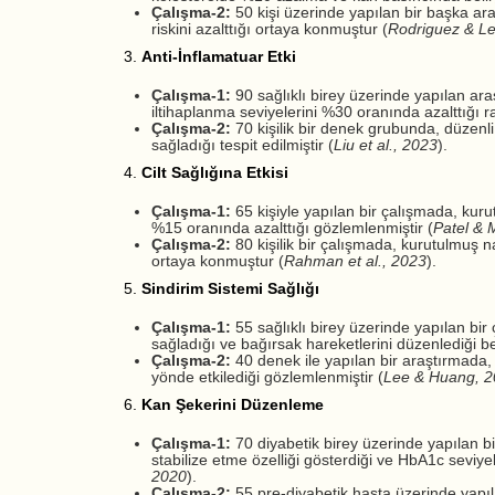
Çalışma-2:
50 kişi üzerinde yapılan bir başka ar
riskini azalttığı ortaya konmuştur (
Rodriguez & L
3.
Anti-İnflamatuar Etki
Çalışma-1:
90 sağlıklı birey üzerinde yapılan ara
iltihaplanma seviyelerini %30 oranında azalttığı ra
Çalışma-2:
70 kişilik bir denek grubunda, düzenli
sağladığı tespit edilmiştir (
Liu et al., 2023
).
4.
Cilt Sağlığına Etkisi
Çalışma-1:
65 kişiyle yapılan bir çalışmada, kurutul
%15 oranında azalttığı gözlemlenmiştir (
Patel & 
Çalışma-2:
80 kişilik bir çalışmada, kurutulmuş na
ortaya konmuştur (
Rahman et al., 2023
).
5.
Sindirim Sistemi Sağlığı
Çalışma-1:
55 sağlıklı birey üzerinde yapılan bir 
sağladığı ve bağırsak hareketlerini düzenlediği beli
Çalışma-2:
40 denek ile yapılan bir araştırmada,
yönde etkilediği gözlemlenmiştir (
Lee & Huang, 
6.
Kan Şekerini Düzenleme
Çalışma-1:
70 diyabetik birey üzerinde yapılan b
stabilize etme özelliği gösterdiği ve HbA1c seviy
2020
).
Çalışma-2:
55 pre-diyabetik hasta üzerinde yapıla