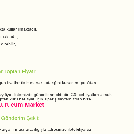
ta kullanılmaktadır,
lmaktadır,
girebilir,
r Toptan Fiyatı:
un fiyatlar ile kuru nar tedariğini kurucum gıda'dan
y fiyat listemizde güncellenmektedir. Güncel fiyatları almak
ptan kuru nar fiyatı için sipariş sayfamızdan bize
Kurucum Market
 Gönderim Şekli:
rgo firması aracılığıyla adresinize iletebiliyoruz.