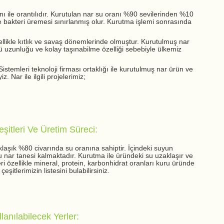
nı ile orantılıdır. Kurutulan nar su oranı %90 sevilerinden %10
de bakteri üremesi sınırlanmış olur. Kurutma işlemi sonrasında
ellikle kıtlık ve savaş dönemlerinde olmuştur. Kurutulmuş nar
rü uzunluğu ve kolay taşınabilme özelliği sebebiyle ülkemiz
temleri teknoloji firması ortaklığı ile kurutulmuş nar ürün ve
. Nar ile ilgili projelerimiz;
şitleri Ve Üretim Süreci:
klaşık %80 civarında su oranına sahiptir. İçindeki suyun
u nar tanesi kalmaktadır. Kurutma ile üründeki su uzaklaşır ve
ri özellikle mineral, protein, karbonhidrat oranları kuru üründe
şitlerimizin listesini bulabilirsiniz.
lanılabilecek Yerler: