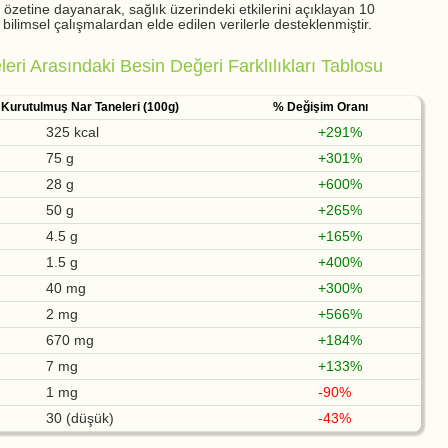
özetine dayanarak, sağlık üzerindeki etkilerini açıklayan 10
bilimsel çalışmalardan elde edilen verilerle desteklenmiştir.
eri Arasındaki Besin Değeri Farklılıkları Tablosu
Kurutulmuş Nar Taneleri (100g)
% Değişim Oranı
325 kcal
+291%
75 g
+301%
28 g
+600%
50 g
+265%
4.5 g
+165%
1.5 g
+400%
40 mg
+300%
2 mg
+566%
670 mg
+184%
7 mg
+133%
1 mg
-90%
30 (düşük)
-43%