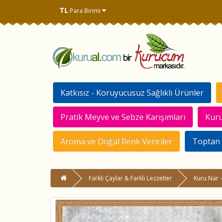
TL
Para Birimi
Katkısız - Koruyucusuz Sağlıklı Ürünler
Pratik Meyve ve Sebze Karışımları
Kuru
Aroma ve Doğal Renk Vericiler
Toptan 
Farklı Çaylar & Farklı Lezzetler
Kuru Nar -