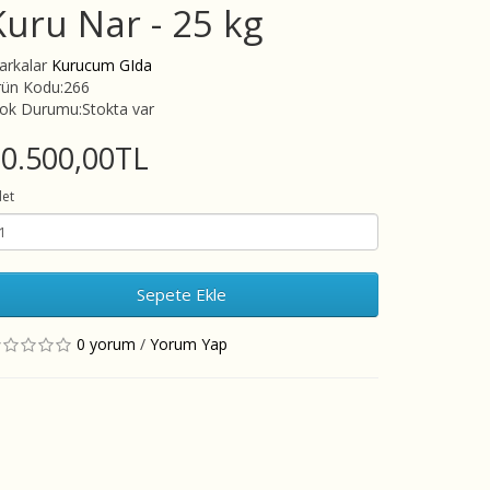
Kuru Nar - 25 kg
arkalar
Kurucum GIda
rün Kodu:266
tok Durumu:Stokta var
0.500,00TL
et
Sepete Ekle
0 yorum
/
Yorum Yap