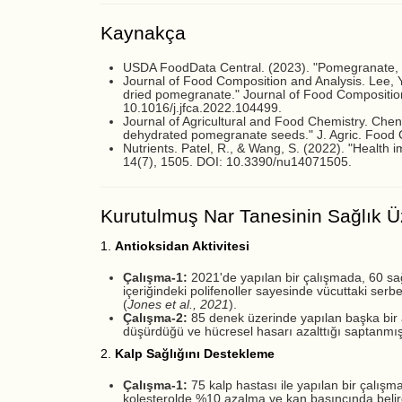
Kaynakça
USDA FoodData Central. (2023). "Pomegranate, ra
Journal of Food Composition and Analysis. Lee, Y.
dried pomegranate." Journal of Food Compositio
10.1016/j.jfca.2022.104499.
Journal of Agricultural and Food Chemistry. Chen,
dehydrated pomegranate seeds." J. Agric. Food 
Nutrients. Patel, R., & Wang, S. (2022). "Health im
14(7), 1505. DOI: 10.3390/nu14071505.
Kurutulmuş Nar Tanesinin Sağlık Üz
1.
Antioksidan Aktivitesi
Çalışma-1:
2021'de yapılan bir çalışmada, 60 sağl
içeriğindeki polifenoller sayesinde vücuttaki serb
(
Jones et al., 2021
).
Çalışma-2:
85 denek üzerinde yapılan başka bir a
düşürdüğü ve hücresel hasarı azalttığı saptanmışt
2.
Kalp Sağlığını Destekleme
Çalışma-1:
75 kalp hastası ile yapılan bir çalış
kolesterolde %10 azalma ve kan basıncında belirg