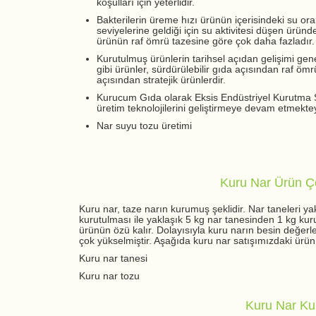
koşulları için yeterlidir.
Bakterilerin üreme hızı ürünün içerisindeki su ora
seviyelerine geldiği için su aktivitesi düşen ürün
ürünün raf ömrü tazesine göre çok daha fazladır.
Kurutulmuş ürünlerin tarihsel açıdan gelişimi gen
gibi ürünler, sürdürülebilir gıda açısından raf öm
açısından stratejik ürünlerdir.
Kurucum Gıda olarak Eksis Endüstriyel Kurutma Sis
üretim teknolojilerini geliştirmeye devam etmekteyiz
Nar suyu tozu üretimi
Kuru Nar Ürün Çe
Kuru nar, taze narın kurumuş şeklidir. Nar taneleri ya
kurutulması ile yaklaşık 5 kg nar tanesinden 1 kg kur
ürünün özü kalır. Dolayısıyla kuru narın besin değerle
çok yükselmiştir. Aşağıda kuru nar satışımızdaki ürün çe
Kuru nar tanesi
Kuru nar tozu
Kuru Nar Kul