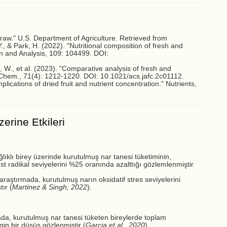
w." U.S. Department of Agriculture. Retrieved from
, & Park, H. (2022). "Nutritional composition of fresh and
n and Analysis, 109: 104499. DOI:
 W., et al. (2023). "Comparative analysis of fresh and
Chem., 71(4): 1212-1220. DOI: 10.1021/acs.jafc.2c01112.
plications of dried fruit and nutrient concentration." Nutrients,
erine Etkileri
ıklı birey üzerinde kurutulmuş nar tanesi tüketiminin,
est radikal seviyelerini %25 oranında azalttığı gözlemlenmiştir
raştırmada, kurutulmuş narın oksidatif stres seviyelerini
ır (
Martinez & Singh, 2022
).
mada, kurutulmuş nar tanesi tüketen bireylerde toplam
in bir düşüş gözlenmiştir (
Garcia et al., 2020
).