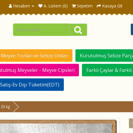
Hesabım
A. Listem (0)
Sepetim
Kasaya Git
Meyve Tozları ve Sebze Unları
Kurutulmuş Sebze Parça
tulmuş Meyveler - Meyve Cipsleri
Farklı Çaylar & Farklı
Satış-Ev Dışı Tüketim(EDT)
 25 kg