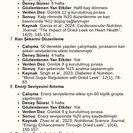
Deney Süresi
: 8 hafta
Gözlemlenen Yan Etkiler
: Hafif baş dönmesi
Verilen Doz
: Günlük 12 g kurutulmuş pırasa
Sonuç
: Kalp ritminde %10 düzenlenme ve kan
basıncında %12 düşüş sağlanmıştır.
Kaynak
: Garcia et al., 2024;
Cardiovascular Nutrition
Journal
, "The Impact of Dried Leek on Heart Health",
14(3), 145-152.
Kan Şekerini Düzenleme
Çalışma
: 50 denekle yapılan çalışmada, pırasanın kan
şekeri seviyelerine etkisi incelenmiştir.
Deney Süresi
: 4 hafta
Gözlemlenen Yan Etkiler
: Yok
Verilen Doz
: Günlük 8 g kurutulmuş pırasa
Sonuç
: Kan şekerinde %15 azalma saptanmıştır.
Kaynak
: Singh et al., 2023;
Diabetes & Nutrition
,
"Blood Sugar Regulation with Dried Leek", 12(1), 78-
83.
Enerji Seviyesini Artırma
Çalışma
: Enerji seviyelerine etkisi için 60 kişilik grupta
yapılmıştır.
Deney Süresi
: 5 hafta
Gözlemlenen Yan Etkiler
: Yok
Verilen Doz
: Günlük 9 g kurutulmuş pırasa
Sonuç
: Enerji seviyesinde %20 artış kaydedilmiştir.
Kaynak
: Zhao et al., 2023;
Nutritional Science Journal
,
"Energy Enhancement Through Dried Leek", 10(4),
150-157.