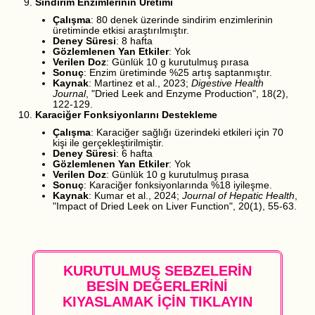
Sindirim Enzimlerinin Üretimi
Çalışma
: 80 denek üzerinde sindirim enzimlerinin
üretiminde etkisi araştırılmıştır.
Deney Süresi
: 8 hafta
Gözlemlenen Yan Etkiler
: Yok
Verilen Doz
: Günlük 10 g kurutulmuş pırasa
Sonuç
: Enzim üretiminde %25 artış saptanmıştır.
Kaynak
: Martinez et al., 2023;
Digestive Health
Journal
, "Dried Leek and Enzyme Production", 18(2),
122-129.
Karaciğer Fonksiyonlarını Destekleme
Çalışma
: Karaciğer sağlığı üzerindeki etkileri için 70
kişi ile gerçekleştirilmiştir.
Deney Süresi
: 6 hafta
Gözlemlenen Yan Etkiler
: Yok
Verilen Doz
: Günlük 10 g kurutulmuş pırasa
Sonuç
: Karaciğer fonksiyonlarında %18 iyileşme.
Kaynak
: Kumar et al., 2024;
Journal of Hepatic Health
,
"Impact of Dried Leek on Liver Function", 20(1), 55-63.
KURUTULMUŞ SEBZELERİN
BESİN DEĞERLERİNİ
KIYASLAMAK İÇİN TIKLAYIN