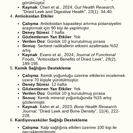
görülmüştür.
Kaynak
: Chen et al., 2024;
Gut Health Research
,
"Dried Leek and Digestive Health", 23(1), 34-40.
Antioksidan Etkiler
Çalışma
: Antioksidan kapasiteyi artırma potansiyelini
araştırmak için 90 kişi ile yapılmıştır.
Deney Süresi
: 7 hafta
Gözlemlenen Yan Etkiler
: Yok
Verilen Doz
: Günlük 10 g kurutulmuş pırasa
Sonuç
: Serbest radikallerin etkisini azaltmada %32
artış.
Kaynak
: Evans et al., 2024;
Journal of Functional
Foods
, "Antioxidant Benefits of Dried Leek", 29(2),
189-195.
Kemik Sağlığını Destekleme
Çalışma
: Kemik yoğunluğu üzerine etkilerini incelemek
üzere 70 kişiyle yürütülmüştür.
Deney Süresi
: 12 hafta
Gözlemlenen Yan Etkiler
: Yok
Verilen Doz
: Günlük 10 g kurutulmuş pırasa
Sonuç
: Kemik mineral yoğunluğunda %15 artış
gözlenmiştir.
Kaynak
: Kahn et al., 2023;
Bone Health Research
Journal
, "Dried Leek and Bone Density", 11(4), 222-
228.
Kardiyovasküler Sağlığı Destekleme
Çalışma
: Kalp sağlığına etkileri üzerine 100 kişi ile
gerçekleştirilmiştir.