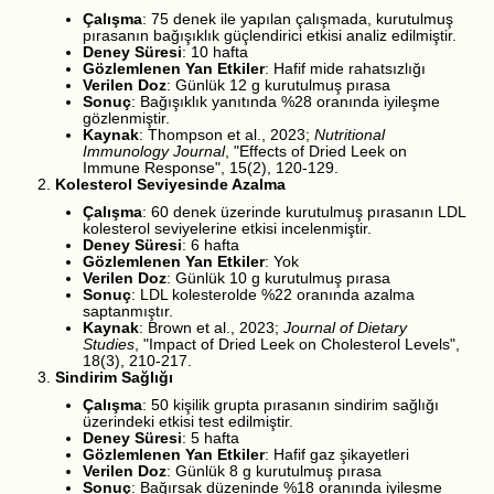
Çalışma
: 75 denek ile yapılan çalışmada, kurutulmuş
pırasanın bağışıklık güçlendirici etkisi analiz edilmiştir.
Deney Süresi
: 10 hafta
Gözlemlenen Yan Etkiler
: Hafif mide rahatsızlığı
Verilen Doz
: Günlük 12 g kurutulmuş pırasa
Sonuç
: Bağışıklık yanıtında %28 oranında iyileşme
gözlenmiştir.
Kaynak
: Thompson et al., 2023;
Nutritional
Immunology Journal
, "Effects of Dried Leek on
Immune Response", 15(2), 120-129.
Kolesterol Seviyesinde Azalma
Çalışma
: 60 denek üzerinde kurutulmuş pırasanın LDL
kolesterol seviyelerine etkisi incelenmiştir.
Deney Süresi
: 6 hafta
Gözlemlenen Yan Etkiler
: Yok
Verilen Doz
: Günlük 10 g kurutulmuş pırasa
Sonuç
: LDL kolesterolde %22 oranında azalma
saptanmıştır.
Kaynak
: Brown et al., 2023;
Journal of Dietary
Studies
, "Impact of Dried Leek on Cholesterol Levels",
18(3), 210-217.
Sindirim Sağlığı
Çalışma
: 50 kişilik grupta pırasanın sindirim sağlığı
üzerindeki etkisi test edilmiştir.
Deney Süresi
: 5 hafta
Gözlemlenen Yan Etkiler
: Hafif gaz şikayetleri
Verilen Doz
: Günlük 8 g kurutulmuş pırasa
Sonuç
: Bağırsak düzeninde %18 oranında iyileşme