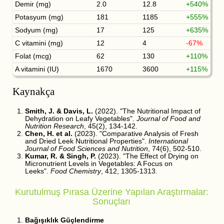
Demir (mg)
2.0
12.8
+540%
Potasyum (mg)
181
1185
+555%
Sodyum (mg)
17
125
+635%
C vitamini (mg)
12
4
-67%
Folat (mcg)
62
130
+110%
A vitamini (IU)
1670
3600
+115%
Kaynakça
Smith, J. & Davis, L.
(2022). "The Nutritional Impact of
Dehydration on Leafy Vegetables".
Journal of Food and
Nutrition Research
, 45(2), 134-142.
Chen, H. et al.
(2023). "Comparative Analysis of Fresh
and Dried Leek Nutritional Properties".
International
Journal of Food Sciences and Nutrition
, 74(6), 502-510.
Kumar, R. & Singh, P.
(2023). "The Effect of Drying on
Micronutrient Levels in Vegetables: A Focus on
Leeks".
Food Chemistry
, 412, 1305-1313.
Kurutulmuş Pırasa Üzerine Yapılan Araştırmalar:
Sonuçları
Bağışıklık Güçlendirme