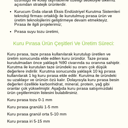
uzunluğu ve kolay taşınabilme özelliği sebebiyle ülkemiz
açısından stratejik ürünlerdir.
Kurucum Gıda olarak Eksis Endüstriyel Kurutma Sistemleri
teknoloji firması ortaklığı ile kurutulmuş pırasa ürün ve
üretim teknolojilerini geliştirmeye devam etmekteyiz.
Pırasa ile ilgili projelerimiz;
Pırasa suyu tozu üretimi,
Kuru Pırasa Ürün Çeşitleri Ve Üretim Süreci:
Kuru pırasa, taze pırasa kullanılarak kurutulup üretilen ve
üretim sonucunda elde edilen kuru üründür. Taze pırasa
kurutulmadan önce yaklaşık %90 civarında su oranına sahiptir.
Kurutma ile kurutulan taze üründeki su oranı çok düşük
değerlere indirilir. Kurutma sonucunda yaklaşık 10 kg pırasa
kullanılarak 1 kg kuru pırasa elde edilir. Kurutma ile üründeki
su uzaklaşır ve ürünün özü kalır. Dolayısıyla kuru pırasa besin
değerleri özellikle karbonhidrat, mineral, protein, yağ gibi
oranlar çok yükselmiştir. Aşağıda kuru pırasa satışımızdaki
ürün çeşitlerimizin listesini bulabilirsiniz.
Kuru pırasa tozu 0-1 mm
Kuru pırasa granülü 1-5 mm
Kuru pırasa granül orta 5-10 mm
Kuru pırasa iri 5-15 mm