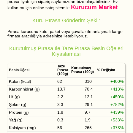
pırasa fiyatı için sipariş sayfamızdan bize ulaşabilirsiniz. Ev
Kurucum Market
kullanımı için online satış sitemiz:
Kuru Pırasa Gönderim Şekli:
Pırasa kurusunu kutu, paket veya çuvallar ile anlaşmalı kargo
firması aracılığıyla adresinize iletebiliyoruz.
Kurutulmuş Pırasa Ile Taze Pırasa Besin Öğeleri
Kıyaslaması
Taze
Kurutulmuş
Besin Öğesi
Pırasa
% Değişim
Pırasa (100g)
(100g)
Kalori (kcal)
62
310
+400%
Karbonhidrat (g)
13.7
70.4
+413%
Lif (g)
2.2
12.1
+450%
Şeker (g)
3.3
29.1
+782%
Protein (g)
1.8
9.7
+439%
Yağ (g)
0.3
1.9
+533%
Kalsiyum (mg)
56
265
+373%