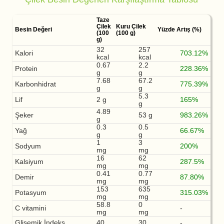
Taze
Çilek
Kuru Çilek
Besin Değeri
Yüzde Artış (%)
(100
(100 g)
g)
32
257
Kalori
703.12%
kcal
kcal
0.67
2.2
Protein
228.36%
g
g
7.68
67.2
Karbonhidrat
775.39%
g
g
5.3
Lif
2 g
165%
g
4.89
Şeker
53 g
983.26%
g
0.3
0.5
Yağ
66.67%
g
g
1
3
Sodyum
200%
mg
mg
16
62
Kalsiyum
287.5%
mg
mg
0.41
0.77
Demir
87.80%
mg
mg
153
635
Potasyum
315.03%
mg
mg
58.8
0
C vitamini
-
mg
mg
Glisemik İndeks
40
30
-