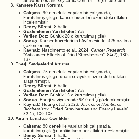
Strawberries and Glycemic Control", 46(6), 350-355.
Kansere Karşı Koruma
Çalışma:
90 denek ile yapılan bir çalışmada,
kurutulmuş çileğin kanser hücreleri üzerindeki etkileri
incelenmiştir.
Deney Süresi:
8 hafta
Gözlemlenen Yan Etkiler:
Yok
Verilen Doz:
Günlük 20 g kurutulmuş çilek
Sonuç:
Kanser hücrelerinin büyümesinde %25 azalma
gözlemlenmiştir.
Kaynak:
Nascimento et al., 2024;
Cancer Research
,
"Anticancer Effects of Dried Strawberries", 84(2), 130-
137.
Enerji Seviyelerini Artırma
Çalışma:
75 denek ile yapılan bir çalışmada,
kurutulmuş çileğin enerji seviyeleri üzerindeki etkileri
araştırılmıştır.
Deney Süresi:
6 hafta
Gözlemlenen Yan Etkiler:
Yok
Verilen Doz:
Günlük 15 g kurutulmuş çilek
Sonuç:
Enerji seviyelerinde %10 artış gözlemlenmiştir.
Kaynak:
Huang et al., 2023;
Journal of Nutritional
Biochemistry
, "Dried Strawberries and Energy Levels",
32(1), 100-105.
Antiinflamatuar Özellikler
Çalışma:
80 denek ile yapılan bir çalışmada,
kurutulmuş çileğin antiinflamatuar etkileri incelenmiştir.
Deney Süresi:
8 hafta