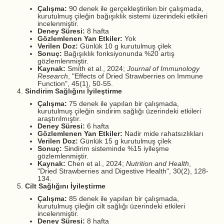
Çalışma:
90 denek ile gerçekleştirilen bir çalışmada,
kurutulmuş çileğin bağışıklık sistemi üzerindeki etkileri
incelenmiştir.
Deney Süresi:
8 hafta
Gözlemlenen Yan Etkiler:
Yok
Verilen Doz:
Günlük 10 g kurutulmuş çilek
Sonuç:
Bağışıklık fonksiyonunda %20 artış
gözlemlenmiştir.
Kaynak:
Smith et al., 2024;
Journal of Immunology
Research
, "Effects of Dried Strawberries on Immune
Function", 45(1), 50-55.
Sindirim Sağlığını İyileştirme
Çalışma:
75 denek ile yapılan bir çalışmada,
kurutulmuş çileğin sindirim sağlığı üzerindeki etkileri
araştırılmıştır.
Deney Süresi:
6 hafta
Gözlemlenen Yan Etkiler:
Nadir mide rahatsızlıkları
Verilen Doz:
Günlük 15 g kurutulmuş çilek
Sonuç:
Sindirim sisteminde %15 iyileşme
gözlemlenmiştir.
Kaynak:
Chen et al., 2024;
Nutrition and Health
,
"Dried Strawberries and Digestive Health", 30(2), 128-
134.
Cilt Sağlığını İyileştirme
Çalışma:
85 denek ile yapılan bir çalışmada,
kurutulmuş çileğin cilt sağlığı üzerindeki etkileri
incelenmiştir.
Deney Süresi:
8 hafta