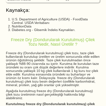
Kaynakça:
U.S. Department of Agriculture (USDA) - FoodData
Central. USDA Veritabanı
NutritionData
Diabetes.org - Glisemik İndeks Kaynakları.
Freeze Dry (Dondurularak Kurutulmuş) Çilek
Tozu Nedir, Nasıl Üretilir ?
Freeze dry (Dondurularak kurutulmuş) çilek tozu, taze çilek
kullanılarak kurutulup üretilen ve üretim sonucunda elde edilen
ürünün öğütülmüş şeklidir. Taze çilek kurutulmadan önce
yaklaşık %88-90 civarında su içerir. Kurutma ile kurutulan taze
üründeki su oranı çok düşük değerlere indirilir. Kurutma
sonucunda yaklaşık 10 kg çilek kullanılarak 1 kg kuru toz çilek
elde edilir. Kurutma esnasında üründeki su buharlaşır ve
ürünün öz kısmı kalır. Dolayısıyla freeze dry (Dondurularak
kurutulmuş) çilek tozu besin değerleri özellikle karbonhidrat,
mineral, protein, yağ gibi oranlar çok yükselmiştir.
Aşağıda kurutulmuş freeze dry (Dondurularak kurutulmuş)
çilek tozu üretiminin nasıl gerçekleştiği hakkında bilgi
alabilirsiniz.
Kurutulmuş freeze dry (Dondurularak kurutulmuş) çilek