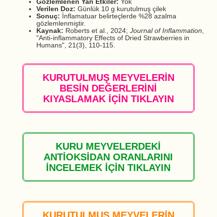
Gözlemlenen Yan Etkiler:
Yok
Verilen Doz:
Günlük 10 g kurutulmuş çilek
Sonuç:
İnflamatuar belirteçlerde %28 azalma
gözlemlenmiştir.
Kaynak:
Roberts et al., 2024;
Journal of Inflammation
,
"Anti-inflammatory Effects of Dried Strawberries in
Humans", 21(3), 110-115.
KURUTULMUŞ MEYVELERİN
BESİN DEĞERLERİNİ
KIYASLAMAK İÇİN TIKLAYIN
KURU MEYVELERDEKİ
ANTİOKSİDAN ORANLARINI
İNCELEMEK İÇİN TIKLAYIN
KURUTULMUŞ MEYVELERİN