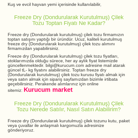
Kuş ve evcil hayvan yemi içerisinde kullanılabilir,
Freeze Dry (Dondurularak Kurutulmuş) Çilek
Tozu Toptan Fiyatı Ne Kadar?
Freeze dry (Dondurularak kurutulmuş) çilek tozu firmamızın
toptan satışını yaptığı bir üründür. Ucuz, kaliteli kurutulmuş
freeze dry (Dondurularak kurutulmuş) çilek tozu alımını
firmamızdan yapabilirsiniz.
Freeze dry (Dondurularak kurutulmuş) çilek tozu fiyatları,
stoklarımızda olduğu sürece, her ay aylık fiyat listemizde
güncellenmektedir. bilgi@kurucum.com adresine mail atarak
güncel tL- kg fiyatını alabilirsiniz. Toptan freeze dry
(Dondurularak kurutulmuş) çilek tozu kurusu fiyatı almak için
veya satın almak için sipariş sayfamızdan bizimle irtibata
geçebilirsiniz. Perakende alımlarınız için online
Kurucum market
sitemiz:
Freeze Dry (Dondurularak Kurutulmuş) Çilek
Tozu Nerede Satılır, Nasıl Satın Alabilirim?
Freeze dry (Dondurularak kurutulmuş) çilek tozunu kutu, paket
veya çuvallar ile anlaşmalı kargomuzla adresinize
gönderiyoruz.