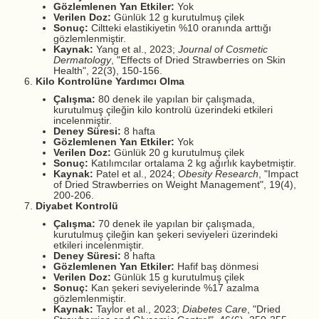
Gözlemlenen Yan Etkiler:
Yok
Verilen Doz:
Günlük 12 g kurutulmuş çilek
Sonuç:
Ciltteki elastikiyetin %10 oranında arttığı
gözlemlenmiştir.
Kaynak:
Yang et al., 2023;
Journal of Cosmetic
Dermatology
, "Effects of Dried Strawberries on Skin
Health", 22(3), 150-156.
Kilo Kontrolüne Yardımcı Olma
Çalışma:
80 denek ile yapılan bir çalışmada,
kurutulmuş çileğin kilo kontrolü üzerindeki etkileri
incelenmiştir.
Deney Süresi:
8 hafta
Gözlemlenen Yan Etkiler:
Yok
Verilen Doz:
Günlük 20 g kurutulmuş çilek
Sonuç:
Katılımcılar ortalama 2 kg ağırlık kaybetmiştir.
Kaynak:
Patel et al., 2024;
Obesity Research
, "Impact
of Dried Strawberries on Weight Management", 19(4),
200-206.
Diyabet Kontrolü
Çalışma:
70 denek ile yapılan bir çalışmada,
kurutulmuş çileğin kan şekeri seviyeleri üzerindeki
etkileri incelenmiştir.
Deney Süresi:
8 hafta
Gözlemlenen Yan Etkiler:
Hafif baş dönmesi
Verilen Doz:
Günlük 15 g kurutulmuş çilek
Sonuç:
Kan şekeri seviyelerinde %17 azalma
gözlemlenmiştir.
Kaynak:
Taylor et al., 2023;
Diabetes Care
, "Dried