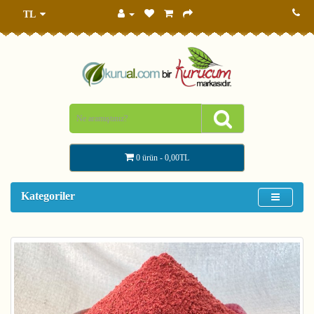
TL
0 ürün - 0,00TL
Kategoriler