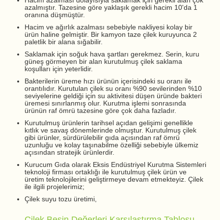
Hacim azalması dolayısıyla saklamak için gerekli alan çok
azalmıştır. Tazesine göre yaklaşık gerekli hacim 10'da 1
oranına düşmüştür.
Hacim ve ağırlık azalması sebebiyle nakliyesi kolay bir
ürün haline gelmiştir. Bir kamyon taze çilek kuruyunca 2
paletlik bir alana sığabilir.
Saklamak için soğuk hava şartları gerekmez. Serin, kuru
güneş görmeyen bir alan kurutulmuş çilek saklama
koşulları için yeterlidir.
Bakterilerin üreme hızı ürünün içerisindeki su oranı ile
orantılıdır. Kurutulan çilek su oranı %90 sevilerinden %10
seviyelerine geldiği için su aktivitesi düşen üründe bakteri
üremesi sınırlanmış olur. Kurutma işlemi sonrasında
ürünün raf ömrü tazesine göre çok daha fazladır.
Kurutulmuş ürünlerin tarihsel açıdan gelişimi genellikle
kıtlık ve savaş dönemlerinde olmuştur. Kurutulmuş çilek
gibi ürünler, sürdürülebilir gıda açısından raf ömrü
uzunluğu ve kolay taşınabilme özelliği sebebiyle ülkemiz
açısından stratejik ürünlerdir.
Kurucum Gıda olarak Eksis Endüstriyel Kurutma Sistemleri
teknoloji firması ortaklığı ile kurutulmuş çilek ürün ve
üretim teknolojilerini geliştirmeye devam etmekteyiz. Çilek
ile ilgili projelerimiz;
Çilek suyu tozu üretimi,
Çilek Besin Değerleri Karşılaştırma Tablosu