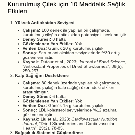
Kurutulmuş Çilek için 10 Maddelik Sağlık
Etkileri
Yüksek Antioksidan Seviyesi
Çalışma:
100 denek ile yapılan bir çalışmada,
kurutulmuş çileğin antioksidan potansiyeli incelenmiştir.
Deney Süresi:
8 hafta
Gözlemlenen Yan Etkiler:
Yok
Verilen Doz:
Günlük 20 g kurutulmuş çilek
Sonuç:
Serum antioksidan seviyelerinde %30 artış
gözlemlenmiştir.
Kaynak:
Dufour et al., 2023;
Journal of Food Science
,
"Antioxidant Properties of Dried Strawberries", 88(5),
250-257.
Kalp Sağlığını Destekleme
Çalışma:
80 denek üzerinde yapılan bir çalışmada,
kurutulmuş çileğin kalp sağlığı üzerindeki etkileri
araştırılmıştır.
Deney Süresi:
6 hafta
Gözlemlenen Yan Etkiler:
Yok
Verilen Doz:
Günlük 15 g kurutulmuş çilek
Sonuç:
LDL kolesterol seviyelerinde %12 azalma
gözlemlenmiştir.
Kaynak:
Liu et al., 2023;
Cardiovascular Nutrition
Journal
, "Dried Strawberries and Cardiovascular
Health", 29(2), 78-85.
Bağışıklık Sistemini Güçlendirme