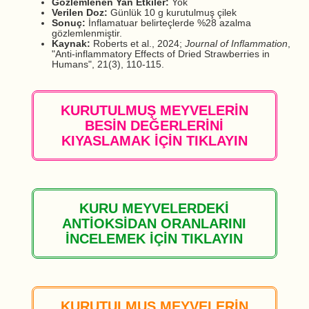
Gözlemlenen Yan Etkiler:
Yok
Verilen Doz:
Günlük 10 g kurutulmuş çilek
Sonuç:
İnflamatuar belirteçlerde %28 azalma
gözlemlenmiştir.
Kaynak:
Roberts et al., 2024;
Journal of Inflammation
,
"Anti-inflammatory Effects of Dried Strawberries in
Humans", 21(3), 110-115.
KURUTULMUŞ MEYVELERİN
BESİN DEĞERLERİNİ
KIYASLAMAK İÇİN TIKLAYIN
KURU MEYVELERDEKİ
ANTİOKSİDAN ORANLARINI
İNCELEMEK İÇİN TIKLAYIN
KURUTULMUŞ MEYVELERİN