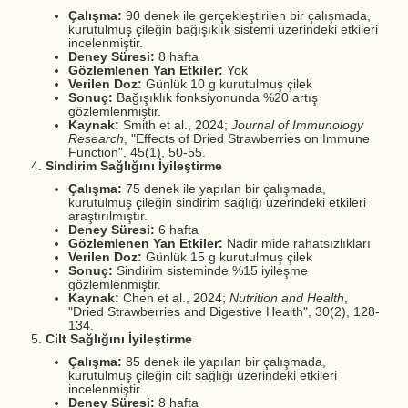
Çalışma:
90 denek ile gerçekleştirilen bir çalışmada,
kurutulmuş çileğin bağışıklık sistemi üzerindeki etkileri
incelenmiştir.
Deney Süresi:
8 hafta
Gözlemlenen Yan Etkiler:
Yok
Verilen Doz:
Günlük 10 g kurutulmuş çilek
Sonuç:
Bağışıklık fonksiyonunda %20 artış
gözlemlenmiştir.
Kaynak:
Smith et al., 2024;
Journal of Immunology
Research
, "Effects of Dried Strawberries on Immune
Function", 45(1), 50-55.
Sindirim Sağlığını İyileştirme
Çalışma:
75 denek ile yapılan bir çalışmada,
kurutulmuş çileğin sindirim sağlığı üzerindeki etkileri
araştırılmıştır.
Deney Süresi:
6 hafta
Gözlemlenen Yan Etkiler:
Nadir mide rahatsızlıkları
Verilen Doz:
Günlük 15 g kurutulmuş çilek
Sonuç:
Sindirim sisteminde %15 iyileşme
gözlemlenmiştir.
Kaynak:
Chen et al., 2024;
Nutrition and Health
,
"Dried Strawberries and Digestive Health", 30(2), 128-
134.
Cilt Sağlığını İyileştirme
Çalışma:
85 denek ile yapılan bir çalışmada,
kurutulmuş çileğin cilt sağlığı üzerindeki etkileri
incelenmiştir.
Deney Süresi:
8 hafta