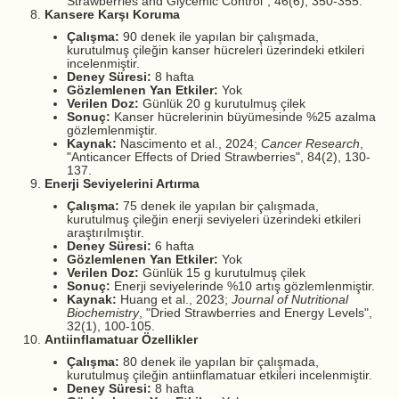
Strawberries and Glycemic Control", 46(6), 350-355.
Kansere Karşı Koruma
Çalışma:
90 denek ile yapılan bir çalışmada,
kurutulmuş çileğin kanser hücreleri üzerindeki etkileri
incelenmiştir.
Deney Süresi:
8 hafta
Gözlemlenen Yan Etkiler:
Yok
Verilen Doz:
Günlük 20 g kurutulmuş çilek
Sonuç:
Kanser hücrelerinin büyümesinde %25 azalma
gözlemlenmiştir.
Kaynak:
Nascimento et al., 2024;
Cancer Research
,
"Anticancer Effects of Dried Strawberries", 84(2), 130-
137.
Enerji Seviyelerini Artırma
Çalışma:
75 denek ile yapılan bir çalışmada,
kurutulmuş çileğin enerji seviyeleri üzerindeki etkileri
araştırılmıştır.
Deney Süresi:
6 hafta
Gözlemlenen Yan Etkiler:
Yok
Verilen Doz:
Günlük 15 g kurutulmuş çilek
Sonuç:
Enerji seviyelerinde %10 artış gözlemlenmiştir.
Kaynak:
Huang et al., 2023;
Journal of Nutritional
Biochemistry
, "Dried Strawberries and Energy Levels",
32(1), 100-105.
Antiinflamatuar Özellikler
Çalışma:
80 denek ile yapılan bir çalışmada,
kurutulmuş çileğin antiinflamatuar etkileri incelenmiştir.
Deney Süresi:
8 hafta