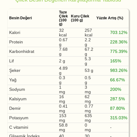
Taze
Çilek
Kuru Çilek
Besin Değeri
Yüzde Artış (%)
(100
(100 g)
g)
32
257
Kalori
703.12%
kcal
kcal
0.67
2.2
Protein
228.36%
g
g
7.68
67.2
Karbonhidrat
775.39%
g
g
5.3
Lif
2 g
165%
g
4.89
Şeker
53 g
983.26%
g
0.3
0.5
Yağ
66.67%
g
g
1
3
Sodyum
200%
mg
mg
16
62
Kalsiyum
287.5%
mg
mg
0.41
0.77
Demir
87.80%
mg
mg
153
635
Potasyum
315.03%
mg
mg
58.8
0
C vitamini
-
mg
mg
Glisemik İndeks
40
30
-