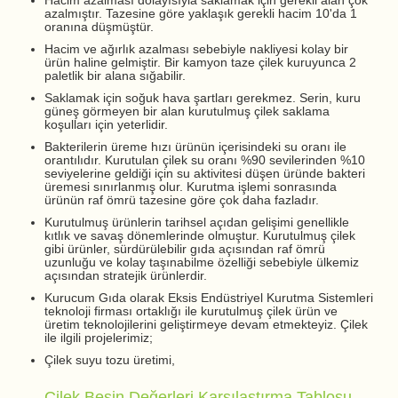
Hacim azalması dolayısıyla saklamak için gerekli alan çok
azalmıştır. Tazesine göre yaklaşık gerekli hacim 10'da 1
oranına düşmüştür.
Hacim ve ağırlık azalması sebebiyle nakliyesi kolay bir
ürün haline gelmiştir. Bir kamyon taze çilek kuruyunca 2
paletlik bir alana sığabilir.
Saklamak için soğuk hava şartları gerekmez. Serin, kuru
güneş görmeyen bir alan kurutulmuş çilek saklama
koşulları için yeterlidir.
Bakterilerin üreme hızı ürünün içerisindeki su oranı ile
orantılıdır. Kurutulan çilek su oranı %90 sevilerinden %10
seviyelerine geldiği için su aktivitesi düşen üründe bakteri
üremesi sınırlanmış olur. Kurutma işlemi sonrasında
ürünün raf ömrü tazesine göre çok daha fazladır.
Kurutulmuş ürünlerin tarihsel açıdan gelişimi genellikle
kıtlık ve savaş dönemlerinde olmuştur. Kurutulmuş çilek
gibi ürünler, sürdürülebilir gıda açısından raf ömrü
uzunluğu ve kolay taşınabilme özelliği sebebiyle ülkemiz
açısından stratejik ürünlerdir.
Kurucum Gıda olarak Eksis Endüstriyel Kurutma Sistemleri
teknoloji firması ortaklığı ile kurutulmuş çilek ürün ve
üretim teknolojilerini geliştirmeye devam etmekteyiz. Çilek
ile ilgili projelerimiz;
Çilek suyu tozu üretimi,
Çilek Besin Değerleri Karşılaştırma Tablosu