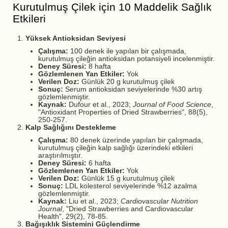
Kurutulmuş Çilek için 10 Maddelik Sağlık
Etkileri
Yüksek Antioksidan Seviyesi
Çalışma:
100 denek ile yapılan bir çalışmada,
kurutulmuş çileğin antioksidan potansiyeli incelenmiştir.
Deney Süresi:
8 hafta
Gözlemlenen Yan Etkiler:
Yok
Verilen Doz:
Günlük 20 g kurutulmuş çilek
Sonuç:
Serum antioksidan seviyelerinde %30 artış
gözlemlenmiştir.
Kaynak:
Dufour et al., 2023;
Journal of Food Science
,
"Antioxidant Properties of Dried Strawberries", 88(5),
250-257.
Kalp Sağlığını Destekleme
Çalışma:
80 denek üzerinde yapılan bir çalışmada,
kurutulmuş çileğin kalp sağlığı üzerindeki etkileri
araştırılmıştır.
Deney Süresi:
6 hafta
Gözlemlenen Yan Etkiler:
Yok
Verilen Doz:
Günlük 15 g kurutulmuş çilek
Sonuç:
LDL kolesterol seviyelerinde %12 azalma
gözlemlenmiştir.
Kaynak:
Liu et al., 2023;
Cardiovascular Nutrition
Journal
, "Dried Strawberries and Cardiovascular
Health", 29(2), 78-85.
Bağışıklık Sistemini Güçlendirme