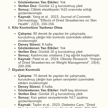
Gözlemlenen Yan Etkiler:
Yok
Verilen Doz:
Günlük 12 g kurutulmuş çilek
Sonuç:
Ciltteki elastikiyetin %10 oranında arttığı
gözlemlenmiştir.
Kaynak:
Yang et al., 2023;
Journal of Cosmetic
Dermatology
, "Effects of Dried Strawberries on Skin
Health", 22(3), 150-156.
Kilo Kontrolüne Yardımcı Olma
Çalışma:
80 denek ile yapılan bir çalışmada,
kurutulmuş çileğin kilo kontrolü üzerindeki etkileri
incelenmiştir.
Deney Süresi:
8 hafta
Gözlemlenen Yan Etkiler:
Yok
Verilen Doz:
Günlük 20 g kurutulmuş çilek
Sonuç:
Katılımcılar ortalama 2 kg ağırlık kaybetmiştir.
Kaynak:
Patel et al., 2024;
Obesity Research
, "Impact
of Dried Strawberries on Weight Management", 19(4),
200-206.
Diyabet Kontrolü
Çalışma:
70 denek ile yapılan bir çalışmada,
kurutulmuş çileğin kan şekeri seviyeleri üzerindeki
etkileri incelenmiştir.
Deney Süresi:
8 hafta
Gözlemlenen Yan Etkiler:
Hafif baş dönmesi
Verilen Doz:
Günlük 15 g kurutulmuş çilek
Sonuç:
Kan şekeri seviyelerinde %17 azalma
gözlemlenmiştir.
Kaynak:
Taylor et al., 2023;
Diabetes Care
, "Dried