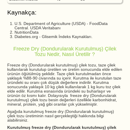
Kaynakça:
U.S. Department of Agriculture (USDA) - FoodData
Central. USDA Veritabanı
NutritionData
Diabetes.org - Glisemik İndeks Kaynakları.
Freeze Dry (Dondurularak Kurutulmuş) Çilek
Tozu Nedir, Nasıl Üretilir ?
Freeze dry (Dondurularak kurutulmuş) çilek tozu, taze çilek
kullanılarak kurutulup üretilen ve üretim sonucunda elde edilen
ürünün öğütülmüş şeklidir. Taze çilek kurutulmadan önce
yaklaşık %88-90 civarında su içerir. Kurutma ile kurutulan taze
üründeki su oranı çok düşük değerlere indirilir. Kurutma
sonucunda yaklaşık 10 kg çilek kullanılarak 1 kg kuru toz çilek
elde edilir. Kurutma esnasında üründeki su buharlaşır ve
ürünün öz kısmı kalır. Dolayısıyla freeze dry (Dondurularak
kurutulmuş) çilek tozu besin değerleri özellikle karbonhidrat,
mineral, protein, yağ gibi oranlar çok yükselmiştir.
Aşağıda kurutulmuş freeze dry (Dondurularak kurutulmuş)
çilek tozu üretiminin nasıl gerçekleştiği hakkında bilgi
alabilirsiniz.
Kurutulmuş freeze dry (Dondurularak kurutulmuş) çilek