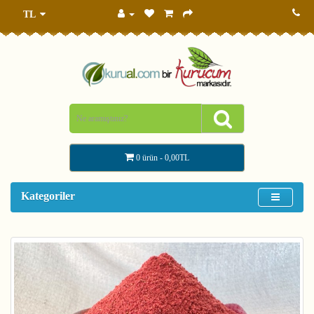
TL
0 ürün - 0,00TL
Kategoriler