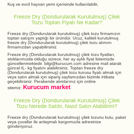
Kuş ve evcil hayvan yemi içerisinde kullanılabilir,
Freeze Dry (Dondurularak Kurutulmuş) Çilek
Tozu Toptan Fiyatı Ne Kadar?
Freeze dry (Dondurularak kurutulmuş) çilek tozu firmamızın
toptan satışını yaptığı bir üründür. Ucuz, kaliteli kurutulmuş
freeze dry (Dondurularak kurutulmuş) çilek tozu alımını
firmamızdan yapabilirsiniz.
Freeze dry (Dondurularak kurutulmuş) çilek tozu fiyatları,
stoklarımızda olduğu sürece, her ay aylık fiyat listemizde
güncellenmektedir. bilgi@kurucum.com adresine mail atarak
güncel tL- kg fiyatını alabilirsiniz. Toptan freeze dry
(Dondurularak kurutulmuş) çilek tozu kurusu fiyatı almak için
veya satın almak için sipariş sayfamızdan bizimle irtibata
geçebilirsiniz. Perakende alımlarınız için online
Kurucum market
sitemiz:
Freeze Dry (Dondurularak Kurutulmuş) Çilek
Tozu Nerede Satılır, Nasıl Satın Alabilirim?
Freeze dry (Dondurularak kurutulmuş) çilek tozunu kutu, paket
veya çuvallar ile anlaşmalı kargomuzla adresinize
gönderiyoruz.