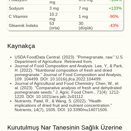
mg
Sodyum
3 mg
7 mg
+133%
10.2
C Vitamini
1 mg
-90%
mg
53
30
Glisemik İndeks
-43%
(orta)
(düşük)
Kaynakça
USDA FoodData Central. (2023). "Pomegranate, raw." U.S.
Department of Agriculture. Retrieved from
Journal of Food Composition and Analysis. Lee, Y., & Park,
H. (2022). "Nutritional composition of fresh and dried
pomegranate." Journal of Food Composition and Analysis,
109: 104499. DOI: 10.1016/j.jfca.2022.104499.
Journal of Agricultural and Food Chemistry. Chen, W., et
al. (2023). "Comparative analysis of fresh and dehydrated
pomegranate seeds." J. Agric. Food Chem., 71(4): 1212-
1220. DOI: 10.1021/acs.jafc.2c01112.
Nutrients. Patel, R., & Wang, S. (2022). "Health
implications of dried fruit and nutrient concentration."
Nutrients, 14(7), 1505. DOI: 10.3390/nu14071505.
Kurutulmuş Nar Tanesinin Sağlık Üzerine