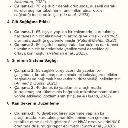
Nakamura, 2022
).
Çalışma-2:
70 kişilik bir denek grubunda, düzenli olarak
kurutulmuş nar tüketmenin anti-inflamatuar etkiler
sağladığı tespit edilmiştir (
Liu et al., 2023
).
4.
Cilt Sağlığına Etkisi
Çalışma-1:
65 kişiyle yapılan bir çalışmada, kurutulmuş
nar tanesinin cilt elastikiyetini artırdığı ve kırışıklıkları %15
oranında azalttığı gözlemlenmiştir (
Patel & Mehta, 2022
).
Çalışma-2:
80 kişilik bir çalışmada, kurutulmuş nar tanesi
tüketiminin cilt hücrelerinde yenilenmeyi desteklediği
ortaya konmuştur (
Rahman et al., 2023
).
5.
Sindirim Sistemi Sağlığı
Çalışma-1:
55 sağlıklı birey üzerinde yapılan bir
çalışmada, kurutulmuş narın sindirimi kolaylaştırıcı etkiler
sağladığı ve bağırsak hareketlerini düzenlediği belirtilmiştir
(
Ahmed & Gupta, 2021
).
Çalışma-2:
40 denek ile yapılan bir araştırmada,
kurutulmuş nar tüketiminin bağırsak mikrobiyotasını olumlu
yönde etkilediği gözlemlenmiştir (
Lee & Huang, 2022
).
6.
Kan Şekerini Düzenleme
Çalışma-1:
70 diyabetik birey üzerinde yapılan bir
araştırmada, kurutulmuş nar tüketiminin kan şekerini
stabilize etme özelliği gösterdiği ve HbA1c seviyelerini %10
oranında düşürdüğü rapor edilmiştir (
Singh et al., 2020
).