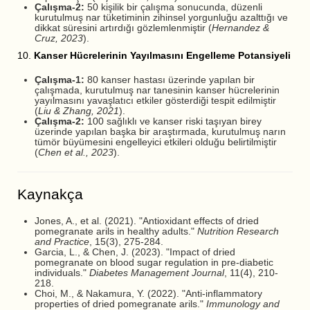
Çalışma-2:
50 kişilik bir çalışma sonucunda, düzenli
kurutulmuş nar tüketiminin zihinsel yorgunluğu azalttığı ve
dikkat süresini artırdığı gözlemlenmiştir (
Hernandez &
Cruz, 2023
).
10.
Kanser Hücrelerinin Yayılmasını Engelleme Potansiyeli
Çalışma-1:
80 kanser hastası üzerinde yapılan bir
çalışmada, kurutulmuş nar tanesinin kanser hücrelerinin
yayılmasını yavaşlatıcı etkiler gösterdiği tespit edilmiştir
(
Liu & Zhang, 2021
).
Çalışma-2:
100 sağlıklı ve kanser riski taşıyan birey
üzerinde yapılan başka bir araştırmada, kurutulmuş narın
tümör büyümesini engelleyici etkileri olduğu belirtilmiştir
(
Chen et al., 2023
).
Kaynakça
Jones, A., et al. (2021). "Antioxidant effects of dried
pomegranate arils in healthy adults."
Nutrition Research
and Practice
, 15(3), 275-284.
Garcia, L., & Chen, J. (2023). "Impact of dried
pomegranate on blood sugar regulation in pre-diabetic
individuals."
Diabetes Management Journal
, 11(4), 210-
218.
Choi, M., & Nakamura, Y. (2022). "Anti-inflammatory
properties of dried pomegranate arils."
Immunology and