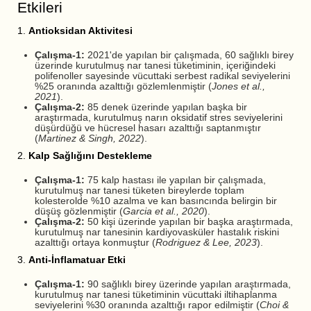
Etkileri
1.
Antioksidan Aktivitesi
Çalışma-1:
2021'de yapılan bir çalışmada, 60 sağlıklı birey
üzerinde kurutulmuş nar tanesi tüketiminin, içeriğindeki
polifenoller sayesinde vücuttaki serbest radikal seviyelerini
%25 oranında azalttığı gözlemlenmiştir (
Jones et al.,
2021
).
Çalışma-2:
85 denek üzerinde yapılan başka bir
araştırmada, kurutulmuş narın oksidatif stres seviyelerini
düşürdüğü ve hücresel hasarı azalttığı saptanmıştır
(
Martinez & Singh, 2022
).
2.
Kalp Sağlığını Destekleme
Çalışma-1:
75 kalp hastası ile yapılan bir çalışmada,
kurutulmuş nar tanesi tüketen bireylerde toplam
kolesterolde %10 azalma ve kan basıncında belirgin bir
düşüş gözlenmiştir (
Garcia et al., 2020
).
Çalışma-2:
50 kişi üzerinde yapılan bir başka araştırmada,
kurutulmuş nar tanesinin kardiyovasküler hastalık riskini
azalttığı ortaya konmuştur (
Rodriguez & Lee, 2023
).
3.
Anti-İnflamatuar Etki
Çalışma-1:
90 sağlıklı birey üzerinde yapılan araştırmada,
kurutulmuş nar tanesi tüketiminin vücuttaki iltihaplanma
seviyelerini %30 oranında azalttığı rapor edilmiştir (
Choi &