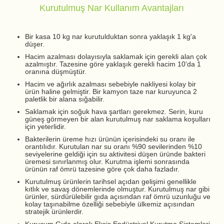
Kurutulmuş Nar Kullanım Avantajları
Bir kasa 10 kg nar kurutulduktan sonra yaklaşık 1 kg'a
düşer.
Hacim azalması dolayısıyla saklamak için gerekli alan çok
azalmıştır. Tazesine göre yaklaşık gerekli hacim 10'da 1
oranına düşmüştür.
Hacim ve ağırlık azalması sebebiyle nakliyesi kolay bir
ürün haline gelmiştir. Bir kamyon taze nar kuruyunca 2
paletlik bir alana sığabilir.
Saklamak için soğuk hava şartları gerekmez. Serin, kuru
güneş görmeyen bir alan kurutulmuş nar saklama koşulları
için yeterlidir.
Bakterilerin üreme hızı ürünün içerisindeki su oranı ile
orantılıdır. Kurutulan nar su oranı %90 sevilerinden %10
seviyelerine geldiği için su aktivitesi düşen üründe bakteri
üremesi sınırlanmış olur. Kurutma işlemi sonrasında
ürünün raf ömrü tazesine göre çok daha fazladır.
Kurutulmuş ürünlerin tarihsel açıdan gelişimi genellikle
kıtlık ve savaş dönemlerinde olmuştur. Kurutulmuş nar gibi
ürünler, sürdürülebilir gıda açısından raf ömrü uzunluğu ve
kolay taşınabilme özelliği sebebiyle ülkemiz açısından
stratejik ürünlerdir.