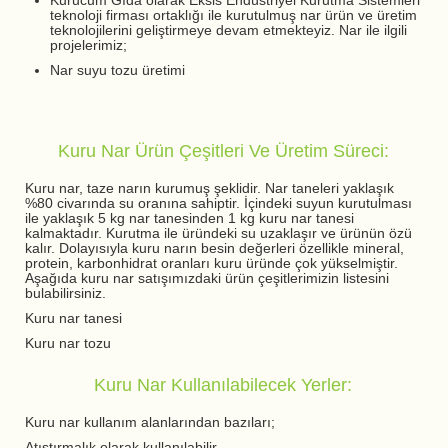
Kurucum Gıda olarak Eksis Endüstriyel Kurutma Sistemleri
teknoloji firması ortaklığı ile kurutulmuş nar ürün ve üretim
teknolojilerini geliştirmeye devam etmekteyiz. Nar ile ilgili
projelerimiz;
Nar suyu tozu üretimi
Kuru Nar Ürün Çeşitleri Ve Üretim Süreci:
Kuru nar, taze narın kurumuş şeklidir. Nar taneleri yaklaşık
%80 civarında su oranına sahiptir. İçindeki suyun kurutulması
ile yaklaşık 5 kg nar tanesinden 1 kg kuru nar tanesi
kalmaktadır. Kurutma ile üründeki su uzaklaşır ve ürünün özü
kalır. Dolayısıyla kuru narın besin değerleri özellikle mineral,
protein, karbonhidrat oranları kuru üründe çok yükselmiştir.
Aşağıda kuru nar satışımızdaki ürün çeşitlerimizin listesini
bulabilirsiniz.
Kuru nar tanesi
Kuru nar tozu
Kuru Nar Kullanılabilecek Yerler:
Kuru nar kullanım alanlarından bazıları;
Atıştırmalık olarak kullanılabilir,