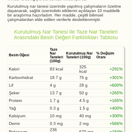
Kurutulmuş nar tanesi üzerinde yapılmış çalışmaların özetine
dayanarak, sağlık üzerindeki etkilerini açıklayan 10 maddelik
bir araştırma hazırladım. Her madde, çeşitli bilimsel
çalışmalardan elde edilen verilerle desteklenmiştir.
Kurutulmuş Nar Tanesi Ile Taze Nar Taneleri
Arasındaki Besin Değeri Farklılıkları Tablosu
Taze
Nar
Kurutulmuş Nar
% Değişim
Besin Öğesi
Taneleri
Taneleri (100g)
Oranı
(100g)
325
Kalori
83 kcal
+291%
kcal
Karbonhidrat
18.7 g
75 g
+301%
Lif
4 g
28 g
+600%
Şeker
13.7 g
50 g
+265%
Protein
1.7 g
4.5 g
+165%
Yağ
0.3 g
1.5 g
+400%
Kalsiyum
10 mg
40 mg
+300%
Demir
0.3 mg
2 mg
+566%
236
Potasyum
670 mg
+184%