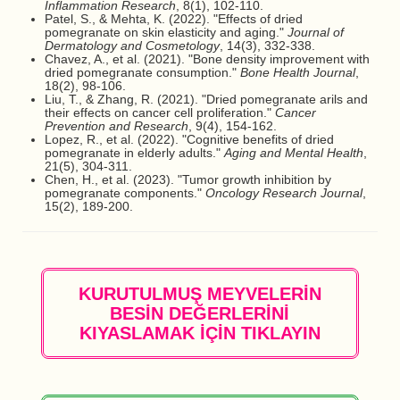
Inflammation Research
, 8(1), 102-110.
Patel, S., & Mehta, K. (2022). "Effects of dried
pomegranate on skin elasticity and aging."
Journal of
Dermatology and Cosmetology
, 14(3), 332-338.
Chavez, A., et al. (2021). "Bone density improvement with
dried pomegranate consumption."
Bone Health Journal
,
18(2), 98-106.
Liu, T., & Zhang, R. (2021). "Dried pomegranate arils and
their effects on cancer cell proliferation."
Cancer
Prevention and Research
, 9(4), 154-162.
Lopez, R., et al. (2022). "Cognitive benefits of dried
pomegranate in elderly adults."
Aging and Mental Health
,
21(5), 304-311.
Chen, H., et al. (2023). "Tumor growth inhibition by
pomegranate components."
Oncology Research Journal
,
15(2), 189-200.
KURUTULMUŞ MEYVELERİN
BESİN DEĞERLERİNİ
KIYASLAMAK İÇİN TIKLAYIN